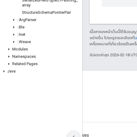
Serialized
Field
Type
UTF8String
_
array
Structure
Schema
Pointer
Pair
::
Arg
Parser
::
Ble
เนื้อหาของหน้าเว็บนี้ได้รับอนุ
::
Inet
อย่างอื่น โปรดดูรายละเอียดที่
น
::
Weave
เครื่องหมายที่เกี่ยวข้องเป็น
Modules
อัปเดตล่าสุด 2026-02-18 UT
Namespaces
Related Pages
Java
GitHub
OpenWeave
Happy
OpenThread
ข้อกำหนด
ความเป็นส่วนตัว
Manage cookies