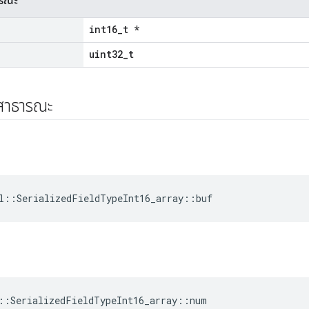
ารณะ
int16_t *
uint32_t
์สาธารณะ
l::SerializedFieldTypeInt16_array::buf
::SerializedFieldTypeInt16_array::num