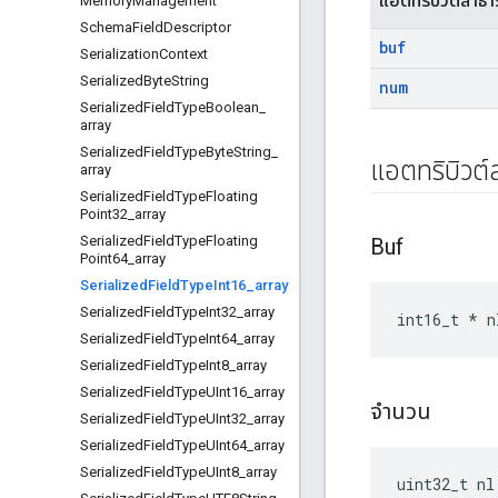
แอตทริบิวต์สาธ
Memory
Management
Schema
Field
Descriptor
buf
Serialization
Context
Serialized
Byte
String
num
Serialized
Field
Type
Boolean
_
array
Serialized
Field
Type
Byte
String
_
แอตทริบิวต
array
Serialized
Field
Type
Floating
Point32
_
array
Serialized
Field
Type
Floating
Buf
Point64
_
array
Serialized
Field
Type
Int16
_
array
Serialized
Field
Type
Int32
_
array
int16_t * n
Serialized
Field
Type
Int64
_
array
Serialized
Field
Type
Int8
_
array
Serialized
Field
Type
UInt16
_
array
จำนวน
Serialized
Field
Type
UInt32
_
array
Serialized
Field
Type
UInt64
_
array
Serialized
Field
Type
UInt8
_
array
uint32_t nl