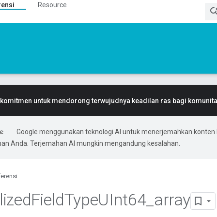
rensi
Resource
komitmen untuk mendorong terwujudnya keadilan ras bagi komunitas
Google menggunakan teknologi AI untuk menerjemahkan konten 
ihan Anda. Terjemahan AI mungkin mengandung kesalahan.
erensi
lized
Field
Type
UInt64
_
array