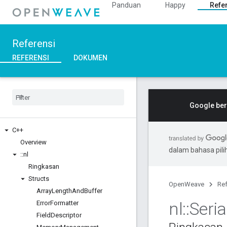
Panduan
Happy
Refe
Referensi
REFERENSI
DOKUMEN
Google ber
C++
Overview
dalam bahasa pil
::
nl
Ringkasan
Structs
OpenWeave
Ref
Array
Length
And
Buffer
nl
::
Seria
Error
Formatter
Field
Descriptor