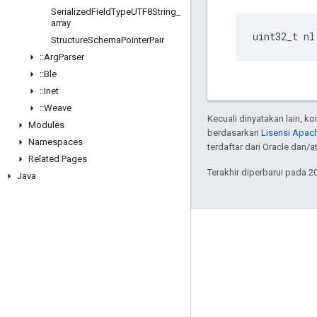
Serialized
Field
Type
UTF8String
_
array
uint32_t nl
Structure
Schema
Pointer
Pair
::
Arg
Parser
::
Ble
::
Inet
::
Weave
Kecuali dinyatakan lain, k
Modules
berdasarkan
Lisensi Apach
Namespaces
terdaftar dari Oracle dan/
Related Pages
Terakhir diperbarui pada 2
Java
GitHub
OpenWeave
Happy
OpenThread