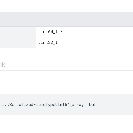
uint64_t *
uint32_t
ik
nl::SerializedFieldTypeUInt64_array::buf