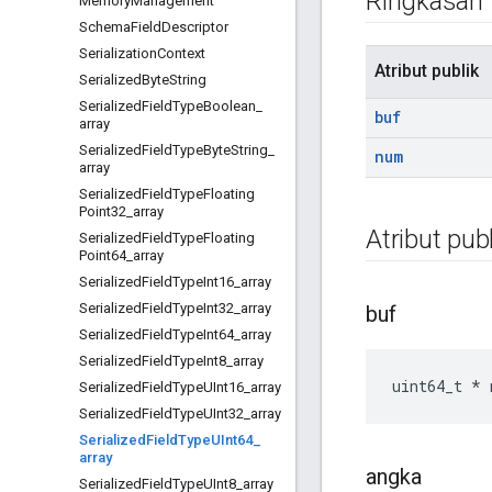
Ringkasan
Memory
Management
Schema
Field
Descriptor
Serialization
Context
Atribut publik
Serialized
Byte
String
Serialized
Field
Type
Boolean
_
buf
array
Serialized
Field
Type
Byte
String
_
num
array
Serialized
Field
Type
Floating
Point32
_
array
Atribut publ
Serialized
Field
Type
Floating
Point64
_
array
Serialized
Field
Type
Int16
_
array
Serialized
Field
Type
Int32
_
array
buf
Serialized
Field
Type
Int64
_
array
Serialized
Field
Type
Int8
_
array
uint64_t * 
Serialized
Field
Type
UInt16
_
array
Serialized
Field
Type
UInt32
_
array
Serialized
Field
Type
UInt64
_
array
angka
Serialized
Field
Type
UInt8
_
array