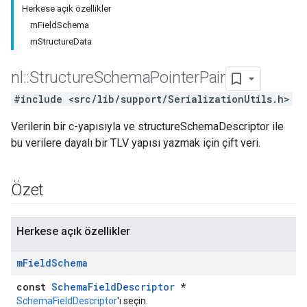
Herkese açık özellikler
mFieldSchema
mStructureData
nl
::
Structure
Schema
Pointer
Pair
#include <src/lib/support/SerializationUtils.h>
Verilerin bir c-yapısıyla ve structureSchemaDescriptor ile
bu verilere dayalı bir TLV yapısı yazmak için çift veri.
Özet
Herkese açık özellikler
m
Field
Schema
const
SchemaFieldDescriptor
*
SchemaFieldDescriptor
'ı seçin.