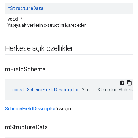
m
Structure
Data
void *
Yapıya ait verilerin c-struct'ını işaret eder.
Herkese açık özellikler
m
Field
Schema
const
SchemaFieldDescriptor
*
nl
::
StructureSchemaP
SchemaFieldDescriptor
'ı seçin.
m
Structure
Data