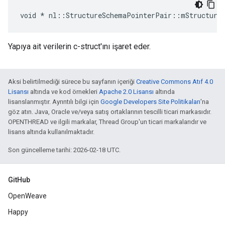
void * nl::StructureSchemaPointerPair::mStructure
Yapıya ait verilerin c-struct'ını işaret eder.
Aksi belirtilmediği sürece bu sayfanın içeriği
Creative Commons Atıf 4.0
Lisansı
altında ve kod örnekleri
Apache 2.0 Lisansı
altında
lisanslanmıştır. Ayrıntılı bilgi için
Google Developers Site Politikaları
'na
göz atın. Java, Oracle ve/veya satış ortaklarının tescilli ticari markasıdır.
OPENTHREAD ve ilgili markalar, Thread Group'un ticari markalarıdır ve
lisans altında kullanılmaktadır.
Son güncelleme tarihi: 2026-02-18 UTC.
GitHub
OpenWeave
Happy