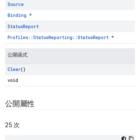
Source
Binding
*
Status
Report
Profiles::StatusReporting::StatusReport
*
公開函式
Clear
()
void
公開屬性
25 次