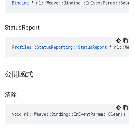
Binding
 * nl::Weave::Binding::InEventParam::Sourc
Status
Report
Profiles::StatusReporting::StatusReport
 * nl::Weav
公開函式
清除
void nl::Weave::Binding::InEventParam::Clear()