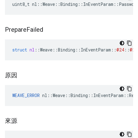
uint8_t nl::Weave::Binding::InEventParam::Passwor
Prepare
Failed
struct
nl
::
Weave
::
Binding
::
InEventParam
::
@24
::
@26
原因
WEAVE_ERROR
 nl::Weave::Binding::InEventParam::Rea
來源