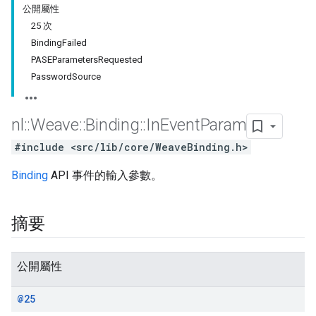
公開屬性
25 次
BindingFailed
PASEParametersRequested
PasswordSource
nl
::
Weave
::
Binding
::
In
Event
Param
#include <src/lib/core/WeaveBinding.h>
Binding
API 事件的輸入參數。
摘要
公開屬性
@25