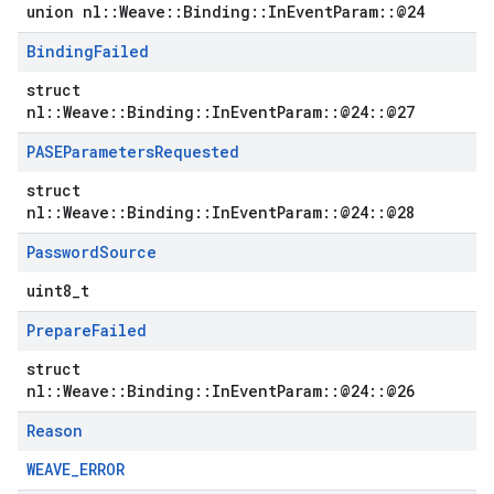
union nl::Weave::Binding::InEventParam::@24
Binding
Failed
struct
nl::Weave::Binding::InEventParam::@24::@27
PASEParameters
Requested
struct
nl::Weave::Binding::InEventParam::@24::@28
Password
Source
uint8_t
Prepare
Failed
struct
nl::Weave::Binding::InEventParam::@24::@26
Reason
WEAVE_ERROR