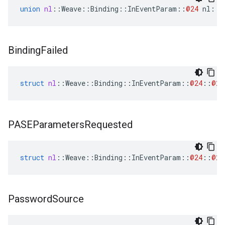
union
nl
::
Weave
::
Binding
::
InEventParam
::
@24
nl
::
W
Binding
Failed
struct
nl
::
Weave
::
Binding
::
InEventParam
::
@24
::
@27
PASEParameters
Requested
struct
nl
::
Weave
::
Binding
::
InEventParam
::
@24
::
@28
Password
Source