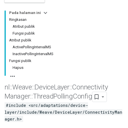
Pada halaman ini
Ringkasan
Atribut publik
Fungsi publik
Atribut publik
ActivePollingIntervalMS
InactivePollingIntervalMS
Fungsi publik
Hapus
nl
::
Weave
::
Device
Layer
::
Connectivity
Manager
::
Thread
Polling
Config
#include <src/adaptations/device-
layer/include/Weave/DeviceLayer/ConnectivityMan
ager.h>