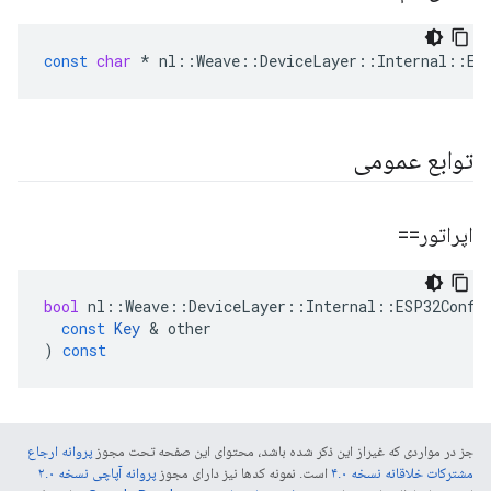
const
char
*
nl
::
Weave
::
DeviceLayer
::
Internal
::
ES
توابع عمومی
اپراتور==
bool
nl
::
Weave
::
DeviceLayer
::
Internal
::
ESP32Confi
const
Key
&
other
)
const
جز در مواردی که غیراز این ذکر شده باشد، محتوای این صفحه تحت مجوز
پروانه ارجاع
مشترکات خلاقانه نسخه ۴.۰
است. نمونه کدها نیز دارای مجوز
پروانه آپاچی نسخه ۲.۰