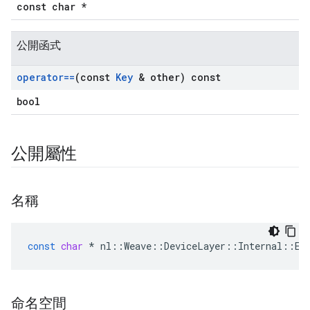
const char *
公開函式
operator==
(const
Key
& other) const
bool
公開屬性
名稱
const
char
*
nl
::
Weave
::
DeviceLayer
::
Internal
::
ES
命名空間