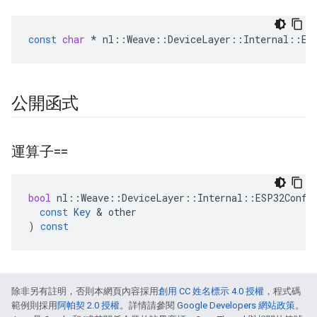
const
char
*
nl
::
Weave
::
DeviceLayer
::
Internal
::
ES
公開函式
運算子==
bool
nl
::
Weave
::
DeviceLayer
::
Internal
::
ESP32Confi
const
Key
&
other
)
const
除非另有註明，否則本網頁內容採用
創用 CC 姓名標示 4.0 授權
，程式碼
範例則採用
阿帕契 2.0 授權
。詳情請參閱
Google Developers 網站政策
。