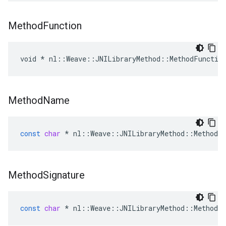
Method
Function
void * nl::Weave::JNILibraryMethod::MethodFunctio
Method
Name
const
char
*
nl
::
Weave
::
JNILibraryMethod
::
MethodN
Method
Signature
const
char
*
nl
::
Weave
::
JNILibraryMethod
::
MethodSi