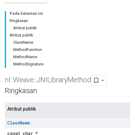
Pada halaman ini
Ringkasan
Atribut publik
Atribut publik
ClassName
MethodFunction
MethodName
MethodSignature
nl
::
Weave
::
JNILibrary
Method
Ringkasan
Atribut publik
Class
Name
const char *