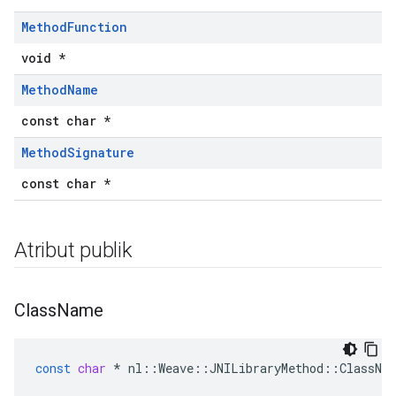
Method
Function
void *
Method
Name
const char *
Method
Signature
const char *
Atribut publik
Class
Name
const
char
*
nl
::
Weave
::
JNILibraryMethod
::
ClassNa