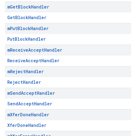
m
Get
Block
Handler
GetBlockHandler
m
Put
Block
Handler
PutBlockHandler
m
Receive
Accept
Handler
ReceiveAcceptHandler
m
Reject
Handler
RejectHandler
m
Send
Accept
Handler
SendAcceptHandler
m
Xfer
Done
Handler
XferDoneHandler