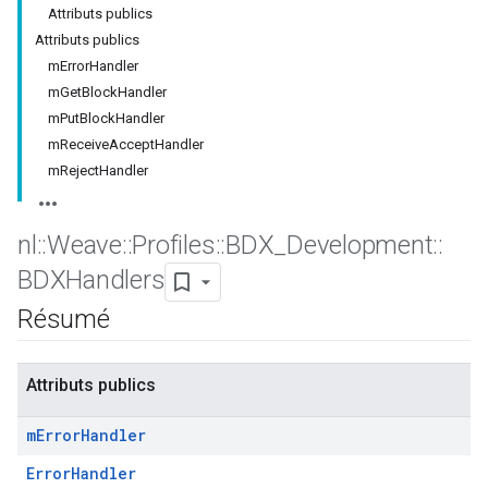
Attributs publics
Attributs publics
mErrorHandler
mGetBlockHandler
mPutBlockHandler
mReceiveAcceptHandler
mRejectHandler
nl
::
Weave
::
Profiles
::
BDX
_
Development
::
BDXHandlers
Résumé
Attributs publics
m
Error
Handler
ErrorHandler