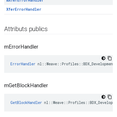
m
Xfer
Error
Handler
XferErrorHandler
Attributs publics
m
Error
Handler
ErrorHandler
 nl::Weave::Profiles::BDX_Development:
m
Get
Block
Handler
GetBlockHandler
 nl::Weave::Profiles::BDX_Developm