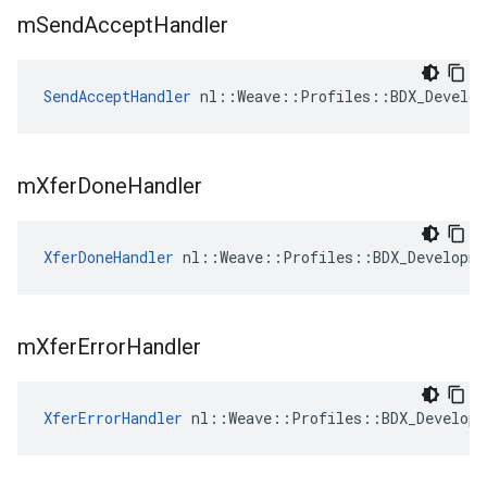
m
Send
Accept
Handler
SendAcceptHandler
 nl::Weave::Profiles::BDX_Develop
m
Xfer
Done
Handler
XferDoneHandler
 nl::Weave::Profiles::BDX_Developme
m
Xfer
Error
Handler
XferErrorHandler
 nl::Weave::Profiles::BDX_Developm