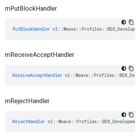
m
Put
Block
Handler
PutBlockHandler
 nl::Weave::Profiles::BDX_Developm
m
Receive
Accept
Handler
ReceiveAcceptHandler
 nl::Weave::Profiles::BDX_Deve
m
Reject
Handler
RejectHandler
 nl::Weave::Profiles::BDX_Developmen