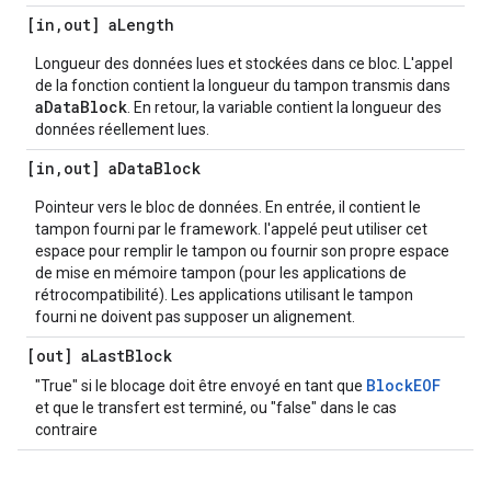
[in
,
out] a
Length
Longueur des données lues et stockées dans ce bloc. L'appel
de la fonction contient la longueur du tampon transmis dans
aDataBlock
. En retour, la variable contient la longueur des
données réellement lues.
[in
,
out] a
Data
Block
Pointeur vers le bloc de données. En entrée, il contient le
tampon fourni par le framework. l'appelé peut utiliser cet
espace pour remplir le tampon ou fournir son propre espace
de mise en mémoire tampon (pour les applications de
rétrocompatibilité). Les applications utilisant le tampon
fourni ne doivent pas supposer un alignement.
[out] a
Last
Block
BlockEOF
"True" si le blocage doit être envoyé en tant que
et que le transfert est terminé, ou "false" dans le cas
contraire