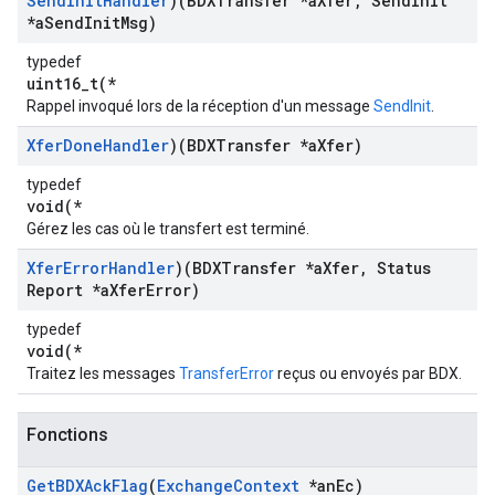
Send
Init
Handler
)(BDXTransfer *a
Xfer
,
Send
Init
*a
Send
Init
Msg)
typedef
uint16_t(*
Rappel invoqué lors de la réception d'un message
SendInit
.
Xfer
Done
Handler
)(BDXTransfer *a
Xfer)
typedef
void(*
Gérez les cas où le transfert est terminé.
Xfer
Error
Handler
)(BDXTransfer *a
Xfer
,
Status
Report *a
Xfer
Error)
typedef
void(*
Traitez les messages
TransferError
reçus ou envoyés par BDX.
Fonctions
Get
BDXAck
Flag
(
Exchange
Context
*an
Ec)