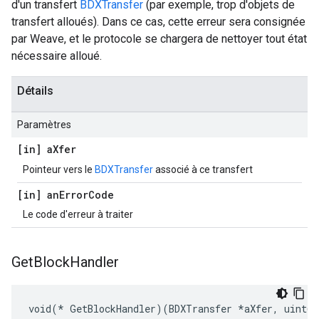
d'un transfert
BDXTransfer
(par exemple, trop d'objets de
transfert alloués). Dans ce cas, cette erreur sera consignée
par Weave, et le protocole se chargera de nettoyer tout état
nécessaire alloué.
Détails
Paramètres
[in] a
Xfer
Pointeur vers le
BDXTransfer
associé à ce transfert
[in] an
Error
Code
Le code d'erreur à traiter
Get
Block
Handler
void(* GetBlockHandler)(BDXTransfer *aXfer, uint64