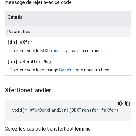
message de rejet avec ce code.
Détails
Paramètres
[in] a
Xfer
Pointeur vers le
BDXTransfer
associé à ce transfert
[in] a
Send
Init
Msg
Pointeur vers le message
SendInit
que nous traitons
Xfer
Done
Handler
void(* XferDoneHandler)(BDXTransfer *aXfer)
Gérez les cas où le transfert est terminé.