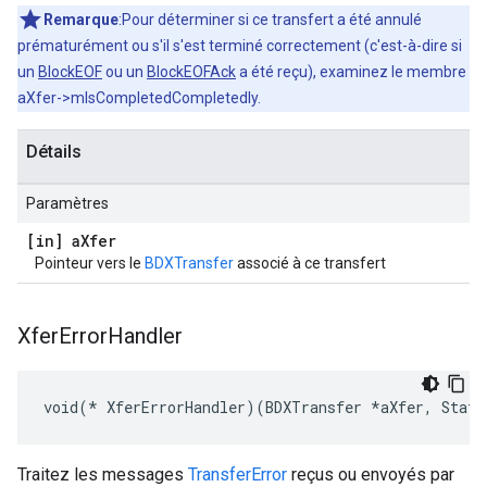
Remarque
:Pour déterminer si ce transfert a été annulé
prématurément ou s'il s'est terminé correctement (c'est-à-dire si
un
BlockEOF
ou un
BlockEOFAck
a été reçu), examinez le membre
aXfer->mIsCompletedCompletedly.
Détails
Paramètres
[in] a
Xfer
Pointeur vers le
BDXTransfer
associé à ce transfert
Xfer
Error
Handler
void(* XferErrorHandler)(BDXTransfer *aXfer, Statu
Traitez les messages
TransferError
reçus ou envoyés par