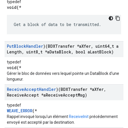
typedef
void(*
Get a block of data to be transmitted.
Put
Block
Handler
)(BDXTransfer *a
Xfer
,
uint64
_
t a
Length
,
uint8
_
t *a
Data
Block
,
bool a
Last
Block)
typedef
void(*
Gérer le bloc de données vers lequel pointe un DataBlock d'une
longueur.
Receive
Accept
Handler
)(BDXTransfer *a
Xfer
,
Receive
Accept *a
Receive
Accept
Msg)
typedef
WEAVE_ERROR
(*
Rappel invoqué lorsqu'un élément
ReceiveInit
précédemment
envoyé est accepté par la destination.