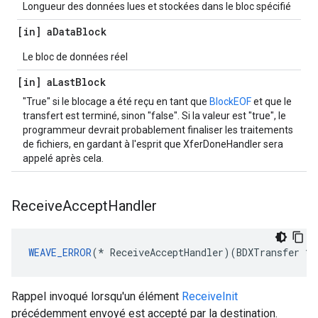
Longueur des données lues et stockées dans le bloc spécifié
[in] a
Data
Block
Le bloc de données réel
[in] a
Last
Block
"True" si le blocage a été reçu en tant que
BlockEOF
et que le
transfert est terminé, sinon "false". Si la valeur est "true", le
programmeur devrait probablement finaliser les traitements
de fichiers, en gardant à l'esprit que XferDoneHandler sera
appelé après cela.
Receive
Accept
Handler
WEAVE_ERROR
(* ReceiveAcceptHandler)(BDXTransfer *a
Rappel invoqué lorsqu'un élément
ReceiveInit
précédemment envoyé est accepté par la destination.