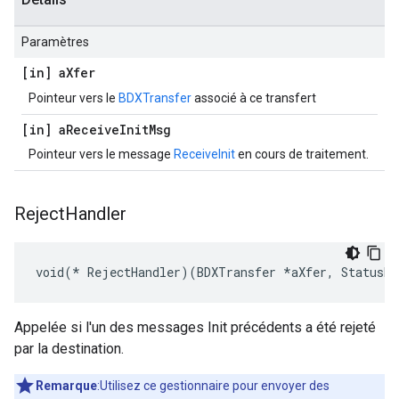
Paramètres
[in] a
Xfer
Pointeur vers le
BDXTransfer
associé à ce transfert
[in] a
Receive
Init
Msg
Pointeur vers le message
ReceiveInit
en cours de traitement.
Reject
Handler
void(* RejectHandler)(BDXTransfer *aXfer, StatusRe
Appelée si l'un des messages Init précédents a été rejeté
par la destination.
Remarque
:Utilisez ce gestionnaire pour envoyer des