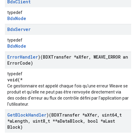
Bdx
Client
typedef
BdxNode
Bdx
Server
typedef
BdxNode
Error
Handler
)(BDXTransfer *a
Xfer
,
WEAVE
_
ERROR an
Error
Code)
typedef
void(*
Ce gestionnaire est appelé chaque fois qu'une erreur Weave se
produit et qu'elle ne peut pas être renvoyée directement via
des codes d'erreur au flux de contrôle défini par l'application par
l'utilisateur.
Get
Block
Handler
)(BDXTransfer *a
Xfer
,
uint64
_
t
*a
Length
,
uint8
_
t **a
Data
Block
,
bool *a
Last
Block)