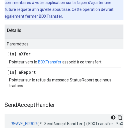
commentaires à votre application sur la façon d'ajuster une
future requête afin qu'elle aboutisse. Cette opération devrait
également fermer
BDXTransfer
.
Détails
Paramètres
[in] a
Xfer
Pointeur vers le
BDXTransfer
associé à ce transfert
[in] a
Report
Pointeur sur le refus du message StatusReport que nous
traitons
Send
Accept
Handler
WEAVE_ERROR
(* SendAcceptHandler)(BDXTransfer *aXfe