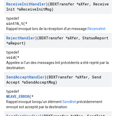
Receive
Init
Handler
)(BDXTransfer *a
Xfer
,
Receive
Init *a
Receive
Init
Msg)
typedef
uint16_t(*
Rappel invoqué lors de la réception d'un message
ReceiveInit
.
Reject
Handler
)(BDXTransfer *a
Xfer
,
Status
Report
*a
Report)
typedef
void(*
Appelée si l'un des messages Init précédents a été rejeté par la
destination.
Send
Accept
Handler
)(BDXTransfer *a
Xfer
,
Send
Accept *a
Send
Accept
Msg)
typedef
WEAVE_ERROR
(*
Rappel invoqué lorsqu'un élément
SendInit
précédemment
envoyé est accepté par la destination.