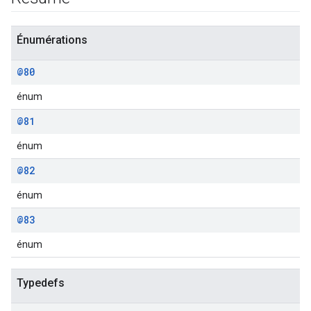
Énumérations
@80
énum
@81
énum
@82
énum
@83
énum
Typedefs