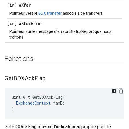
[in] a
Xfer
Pointeur vers le
BDXTransfer
associé à ce transfert
[in] a
Xfer
Error
Pointeur sur le message d'erreur StatusReport que nous
traitons
Fonctions
Get
BDXAck
Flag
uint16_t GetBDXAckFlag(

ExchangeContext
 *anEc

)
GetBDXAckFlag renvoie l'indicateur approprié pour le