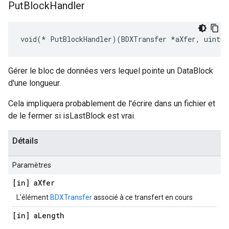
Put
Block
Handler
void(* PutBlockHandler)(BDXTransfer *aXfer, uint64
Gérer le bloc de données vers lequel pointe un DataBlock
d'une longueur.
Cela impliquera probablement de l'écrire dans un fichier et
de le fermer si isLastBlock est vrai.
Détails
Paramètres
[in] a
Xfer
L'élément
BDXTransfer
associé à ce transfert en cours
[in] a
Length