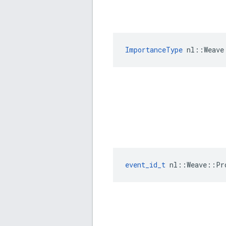
ImportanceType
 nl::Weave
event_id_t
 nl::Weave::Pr