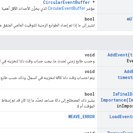
CircularEventBuffer
*
مؤشر
CircularEventBuffer
الذي يخزِّن الأحداث الأقل أهمية.
bool
m
U
تشير إلى ما إذا تم إعداد الطوابع الزمنية للتوقيت العالمي المتفق 
void
Add
Event
(
t
Ev
وحسب طابع زمني لحدث ما، يجب حساب وقت دلتا لتخزينه في ال
void
Add
timest
يتم احتساب وقت دلتا utc لتخزينه في السجلّ، وذلك حسب طابع زمني لأحد الأحداث.
bool
Is
Final
D
Importance
(
I
يشير ذلك المصطلح إلى دالة مساعد تحدِّد ما إذا كان قد تم إسقاط
in
Impo
المؤقت أم لا.
WEAVE_ERROR
Load
Event