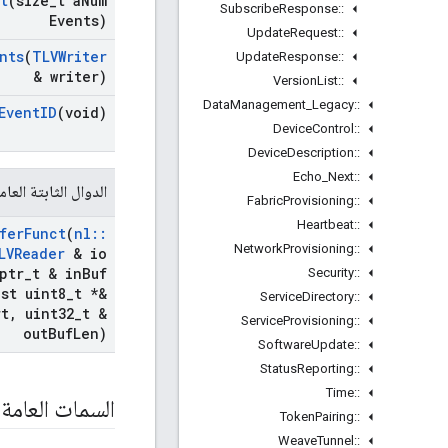
t
(size
_
t a
Num
Subscribe
Response
::
Events)
Update
Request
::
nts
(
TLVWriter
Update
Response
::
& writer)
Version
List
::
Data
Management
_
Legacy
::
Event
ID
(void)
Device
Control
::
Device
Description
::
Echo
_
Next
::
الدوال الثابتة العام
Fabric
Provisioning
::
Heartbeat
::
fer
Funct
(
nl
::
Network
Provisioning
::
LVReader
& io
ptr
_
t & in
Buf
Security
::
st uint8
_
t *&
Service
Directory
::
rt
,
uint32
_
t &
Service
Provisioning
::
out
Buf
Len)
Software
Update
::
Status
Reporting
::
Time
::
السمات العامة
Token
Pairing
::
Weave
Tunnel
::