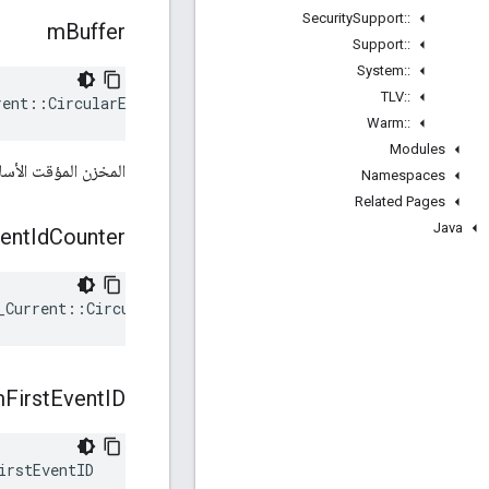
Security
Support
::
m
Buffer
Support
::
System
::
TLV
::
rent::CircularEventBuffer::mBuffer
Warm
::
Modules
المخزن المؤقت الأس
Namespaces
Related Pages
Java
ent
Id
Counter
_Current::CircularEventBuffer::mEventIdCounter
m
First
Event
ID
irstEventID