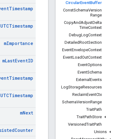
Circular
Event
Buffer
vent
Timestamp
Const
Schema
Version
Range
Copy
And
Adjust
Delta
t
UTCTimestamp
Time
Context
Debug
Log
Context
Detailed
Root
Section
m
Importance
Event
Envelope
Context
Event
Load
Out
Context
m
Last
Event
ID
Event
Options
Event
Schema
vent
Timestamp
External
Events
Log
Storage
Resources
Reclaim
Event
Ctx
t
UTCTimestamp
Schema
Version
Range
Trait
Path
m
Next
Trait
Path
Store
Versioned
Trait
Path
sisted
Counter
Unions