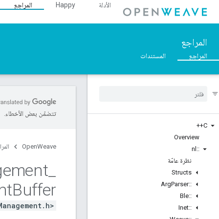
الأدلة
Happy
المراجع
المراجع
المراجع
المستندات
تتضمّن بعض الأخطاء.
C++
Overview
OpenWeave
المرا
nl
::
نظرة عامّة
gement
_
Structs
nt
Buffer
Arg
Parser
::
Ble
::
Management.h>
Inet
::