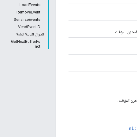
LoadEvents
RemoveEvent
SerializeEvents
VendEventID
المخزن المؤقت.
الدوال الثابتة العامة
GetNextBufferFu
nct
مخزن المؤقت.
nl: