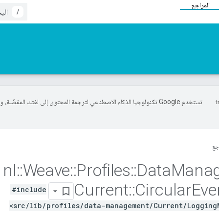
المراجع
/
تستخدم Google تكنولوجيا الذكاء الاصطناعي لترجمة المحتوى إلى لغتك المفضّلة، 
جع
nl
::
Weave
::
Profiles
::
Data
Mana
Current
::
Circular
Eve
#include
<src/lib/profiles/data-management/Current/Logging