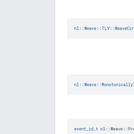
nl::Weave::TLV::WeaveCir
nl::Weave::Monotonically
event_id_t
 nl::Weave::Pr