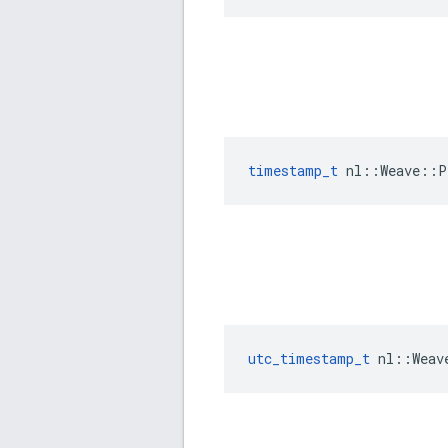
timestamp_t
 nl::Weave::P
utc_timestamp_t
 nl::Weav