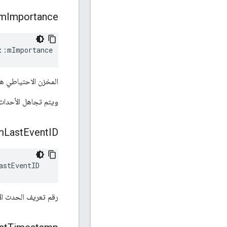
m
Importance
::mImportance
المخزن الاحتياطي هو
ويتم تجاهل الأحداث 
m
Last
Event
ID
astEventID
رقم تعريف الحدث الأ