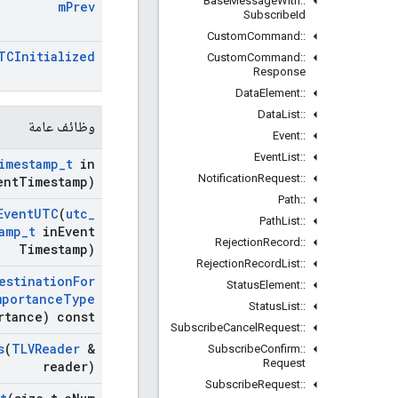
Base
Message
With
::
m
Prev
Subscribe
Id
Custom
Command
::
TCInitialized
Custom
Command
::
Response
Data
Element
::
Data
List
::
وظائف عامة
Event
::
Event
List
::
imestamp
_
t
in
Notification
Request
::
ent
Timestamp)
Path
::
Event
UTC
(
utc
_
Path
List
::
amp
_
t
in
Event
Rejection
Record
::
Timestamp)
Rejection
Record
List
::
estination
For
Status
Element
::
mportance
Type
Status
List
::
rtance) const
Subscribe
Cancel
Request
::
s
(
TLVReader
&
Subscribe
Confirm
::
Request
reader)
Subscribe
Request
::