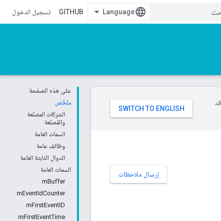
GITHUB
تسجيل الدخول
على هذه الصفحة
وقد
ملخّص
الشركات المصنّعة
والمُصنّعة
السمات العامة
وظائف عامة
الدوال الثابتة العامة
السمات العامة
إرسال ملاحظات
mBuffer
mEventIdCounter
mFirstEventID
mFirstEventTime