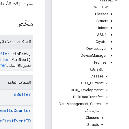
Weave
::
مخزن مؤقت للأحداث، 
نظرة عامّة
Classes
Structs
ملخّص
Unions
ASN1
::
الشركات المصنّعة وا
Crypto
::
Device
Layer
::
ffer
*in
Prev
,
Device
Manager
::
ffer
*in
Next)
Profiles
::
تعتبر دالة إنشاء لـ
ffer
نظرة عامّة
Classes
السمات العامة
BDX
_
Current
::
BDX
_
Development
::
m
Buffer
Bulk
Data
Transfer
::
Data
Management
_
Current
::
vent
Id
Counter
نظرة عامّة
Classes
m
First
Event
ID
Structs