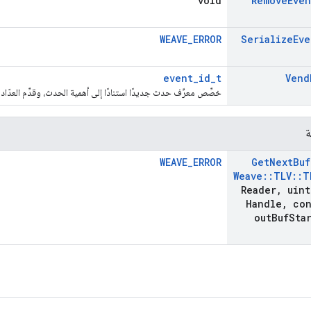
void
Remove
Even
WEAVE_ERROR
Serialize
Eve
event_id_t
Vend
خصِّص معرِّف حدث جديدًا استنادًا إلى أهمية الحدث، وقدِّم العدّاد إذ
ة
WEAVE_ERROR
Get
Next
Buf
Weave
::
TLV
::
T
Reader
,
uint
Handle
,
con
out
Buf
Sta