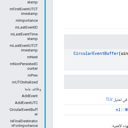
stamp
mFirstEventUTCT
imestamp
mImportance
mLastEventID
mLastEventTime
stamp
mLastEventUTCT
imestamp
Circular
Event
Buffer
(uin
mNext
mNonPersistedC
ounter
mPrev
mUTCInitialized
وظائف عامة
AddEvent
 في تمثيل
TLV
AddEventUTC
nl::W
CircularEventBuff
er
IsFinalDestinatio
nForImportance
ه الأهمية.