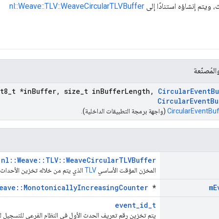
ويتم إنشاؤه استنادًا إلى
nl::Weave::TLV::WeaveCircularTLVBuffer
لمُصنّعة
t8
_
t *in
Buffer
,
size
_
t in
Buffer
Length
,
Circular
Event
Bu
Circular
Event
Bu
CircularEventBu
(واجهة برمجة التطبيقات الداخلية).
nl::Weave::TLV::WeaveCircularTLVBuffer
المخزن المؤقت الأساسي
TLV
الذي يتم من خلاله تخزين الأحداث
eave::MonotonicallyIncreasingCounter
*
m
E
event_id_t
يتم تخزين رقم تعريف الحدث الأول في النظام الفرعي للتسجيل لهذ