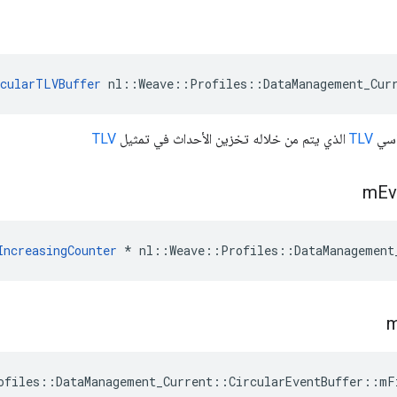
cularTLVBuffer
 nl::Weave::Profiles::DataManagement_Cur
اسي
TLV
الذي يتم من خلاله تخزين الأحداث في تمثيل
TLV
m
Ev
IncreasingCounter
 * nl::Weave::Profiles::DataManagement
ofiles::DataManagement_Current::CircularEventBuffer::mF