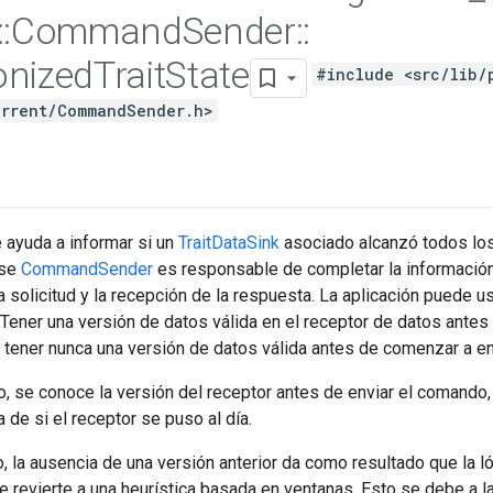
::
Command
Sender
::
onized
Trait
State
#include <src/lib/
rrent/CommandSender.h>
 ayuda a informar si un
TraitDataSink
asociado alcanzó todos los
ase
CommandSender
es responsable de completar la informació
a solicitud y la recepción de la respuesta. La aplicación puede 
Tener una versión de datos válida en el receptor de datos antes
tener nunca una versión de datos válida antes de comenzar a e
o, se conoce la versión del receptor antes de enviar el comando,
 de si el receptor se puso al día.
o, la ausencia de una versión anterior da como resultado que la ló
e revierte a una heurística basada en ventanas. Esto se debe a 