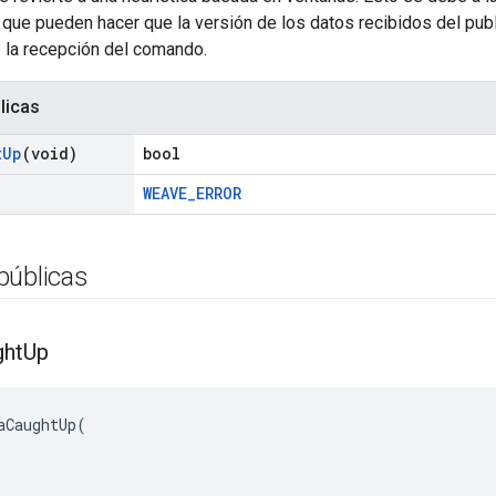
 que pueden hacer que la versión de los datos recibidos del pu
 la recepción del comando.
licas
t
Up
(void)
bool
WEAVE_ERROR
públicas
ght
Up
aCaughtUp(
