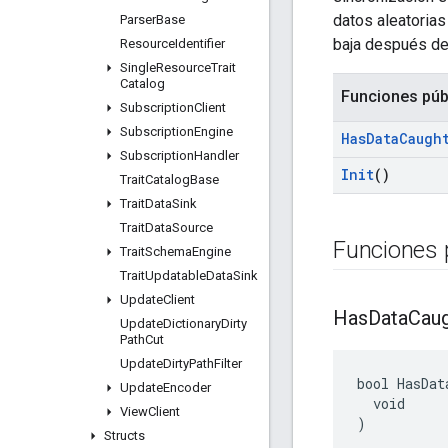
datos aleatorias
Parser
Base
baja después de
Resource
Identifier
Single
Resource
Trait
Catalog
Funciones púb
Subscription
Client
Subscription
Engine
Has
Data
Caugh
Subscription
Handler
Init
()
Trait
Catalog
Base
Trait
Data
Sink
Trait
Data
Source
Funciones 
Trait
Schema
Engine
Trait
Updatable
Data
Sink
Update
Client
Has
Data
Cau
Update
Dictionary
Dirty
Path
Cut
Update
Dirty
Path
Filter
bool HasDat
Update
Encoder
  void

View
Client
)
Structs