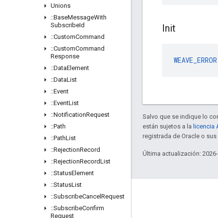
Unions
::
Base
Message
With
Subscribe
Id
Init
::
Custom
Command
::
Custom
Command
Response
WEAVE_ERROR
::
Data
Element
::
Data
List
::
Event
::
Event
List
::
Notification
Request
Salvo que se indique lo con
::
Path
están sujetos a la
licencia
registrada de Oracle o su
::
Path
List
::
Rejection
Record
Última actualización: 2026
::
Rejection
Record
List
::
Status
Element
::
Status
List
GitHub
::
Subscribe
Cancel
Request
::
Subscribe
Confirm
OpenWeave
Request