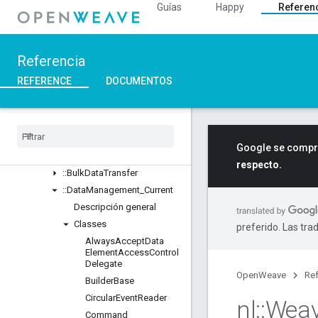
Unions
Guías
Happy
Referen
::ASN1
::Crypto
::DeviceLayer
Referencia
::DeviceManager
REFERENCE
DOCUMENTOS
::Profiles
Descripción general
Classes
::
BDX
_
Current
Google se compro
::
BDX
_
Development
respecto.
::
Bulk
Data
Transfer
::
Data
Management
_
Current
Descripción general
Classes
preferido. Las tra
Always
Accept
Data
Element
Access
Control
Delegate
OpenWeave
Ref
Builder
Base
Circular
Event
Reader
nl
::
Wea
Command