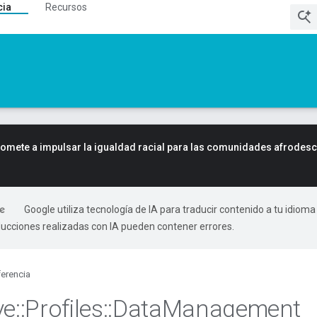
cia
Recursos
mete a impulsar la igualdad racial para las comunidades afrodes
Google utiliza tecnología de IA para traducir contenido a tu idioma
ducciones realizadas con IA pueden contener errores.
erencia
ve
::
Profiles
::
Data
Management
_