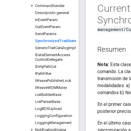
Current
Command
Sender
Descripción general
Synchr
In
Event
Param
Out
Event
Param
management/Cu
Send
Params
Synchronized
Trait
State
Resumen
Generic
Trait
Catalog
Impl
IData
Element
Access
Control
Delegate
Nota:
Esta clase
IDirty
Path
Cut
comando. La cl
IPath
Filter
transmisión de l
IWeave
Publisher
Lock
modalidades: a) 
IWeave
WDMMutex
comandos b) No 
List
Builder
Base
List
Parser
Base
En el primer cas
Log
BDXUpload
posterior precisa
Logging
Configuration
En el último cas
Logging
Management
sincronización s
Notification
Engine