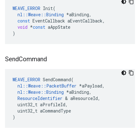
WEAVE_ERROR
Init
(
nl
::
Weave
::
Binding
*
aBinding
,
const
EventCallback
aEventCallback
,
void
*
const
aAppState
)
Send
Command
WEAVE_ERROR
SendCommand
(
nl
::
Weave
::
PacketBuffer
*
aPayload
,
nl
::
Weave
::
Binding
*
aBinding
,
ResourceIdentifier
&
aResourceId
,
uint32_t
aProfileId
,
uint32_t
aCommandType
)