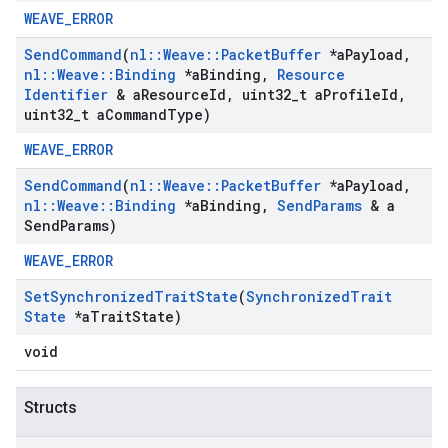
WEAVE_ERROR
Send
Command
(
nl
::
Weave
::
Packet
Buffer
*a
Payload
,
nl
::
Weave
::
Binding
*a
Binding
,
Resource
Identifier
& a
Resource
Id
,
uint32
_
t a
Profile
Id
,
uint32
_
t a
Command
Type)
WEAVE_ERROR
Send
Command
(
nl
::
Weave
::
Packet
Buffer
*a
Payload
,
nl
::
Weave
::
Binding
*a
Binding
,
Send
Params
& a
Send
Params)
WEAVE_ERROR
Set
Synchronized
Trait
State
(
Synchronized
Trait
State
*a
Trait
State)
void
Structs