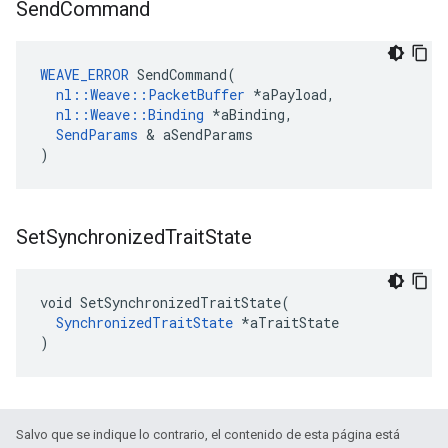
Send
Command
WEAVE_ERROR
SendCommand
(
nl
::
Weave
::
PacketBuffer
*
aPayload
,
nl
::
Weave
::
Binding
*
aBinding
,
SendParams
&
aSendParams
)
Set
Synchronized
Trait
State
void SetSynchronizedTraitState(

SynchronizedTraitState
 *aTraitState

)
Salvo que se indique lo contrario, el contenido de esta página está