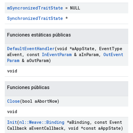
m
Syncronized
Trait
State
= NULL
SynchronizedTraitState
*
Funciones estáticas públicas
Default
Event
Handler
(void *a
App
State
,
Event
Type
a
Event
,
const
In
Event
Param
& a
In
Param
,
Out
Event
Param
& a
Out
Param)
void
Funciones públicas
Close
(bool a
Abort
Now)
void
Init
(
nl
::
Weave
::
Binding
*a
Binding
,
const Event
Callback a
Event
Callback
,
void *const a
App
State)