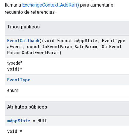
llamar a
ExchangeContext::AddRef()
para aumentar el
recuento de referencias.
Tipos públicos
Event
Callback
)(void *const a
App
State
,
Event
Type
a
Event
,
const In
Event
Param &a
In
Param
,
Out
Event
Param &a
Out
Event
Param)
typedef
void(*
Event
Type
enum
Atributos públicos
m
App
State
= NULL
void *