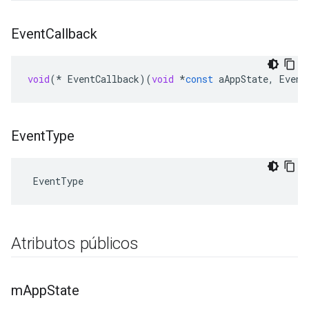
Event
Callback
void
(
*
EventCallback
)(
void
*
const
aAppState
,
Event
Event
Type
 EventType
Atributos públicos
m
App
State