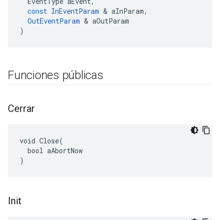
EventType
aEvent
,
const
InEventParam
&
aInParam
,
OutEventParam
&
aOutParam
)
Funciones públicas
Cerrar
void Close(

  bool aAbortNow

)
Init