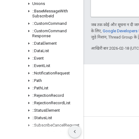
Unions
::
Base
Message
With
Subscribe
Id
::
Custom
Command
जब तक कोई और सूचना न दी जाए,
::
Custom
Command
के लिए,
Google Developers सा
Response
जुड़े निशान, Thread Group के ट्रेड
::
Data
Element
आखिरी बार 2026-02-18 (UTC)
::
Data
List
::
Event
::
Event
List
::
Notification
Request
GitHub
::
Path
OpenWeave
::
Path
List
Happy
::
Rejection
Record
::
Rejection
Record
List
OpenThread
::
Status
Element
::
Status
List
::
Subscribe
Cancel
Request
शर्तें
निजता
Manage cookies
::
Subscribe
Confirm
Request