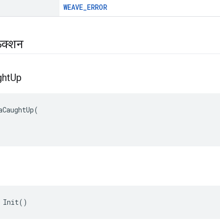
WEAVE_ERROR
ंक्शन
ght
Up
aCaughtUp(

 Init()