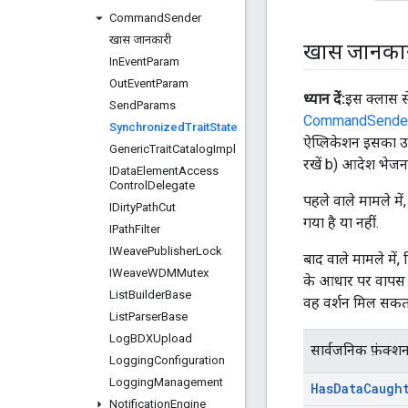
Command
Sender
खास जानकारी
खास जानका
In
Event
Param
Out
Event
Param
ध्यान दें:
इस क्लास स
Send
Params
CommandSende
Synchronized
Trait
State
ऐप्लिकेशन इसका उपय
Generic
Trait
Catalog
Impl
रखें b) आदेश भेजना 
IData
Element
Access
Control
Delegate
पहले वाले मामले मे
IDirty
Path
Cut
गया है या नहीं.
IPath
Filter
IWeave
Publisher
Lock
बाद वाले मामले में
IWeave
WDMMutex
के आधार पर वापस आ 
List
Builder
Base
वह वर्शन मिल सकता 
List
Parser
Base
Log
BDXUpload
सार्वजनिक फ़ंक्श
Logging
Configuration
Logging
Management
Has
Data
Caugh
Notification
Engine