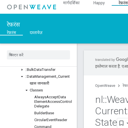
Unions
मार्गदर्शिका
Happy
रेफ़रंस
::ASN1
::Crypto
::DeviceLayer
रेफ़रंस
::DeviceManager
रेफ़रंस
दस्तावेज़
::Profiles
खास जानकारी
Classes
::
BDX
_
Current
::
BDX
_
Development
इस्तेमाल करता है. एआई 
::
Bulk
Data
Transfer
::
Data
Management
_
Current
खास जानकारी
OpenWeave
रेफ़
Classes
nl
::
Wea
Always
Accept
Data
Element
Access
Control
Delegate
Current
Builder
Base
State
Circular
Event
Reader
Command