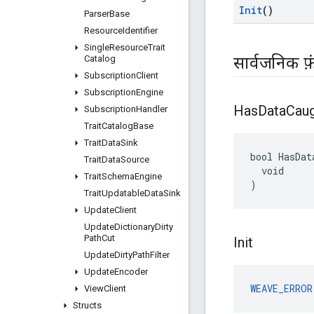
Init
()
Parser
Base
Resource
Identifier
Single
Resource
Trait
Catalog
सार्वजनिक फ़
Subscription
Client
Subscription
Engine
Has
Data
Cau
Subscription
Handler
Trait
Catalog
Base
Trait
Data
Sink
bool HasDat
Trait
Data
Source
  void

Trait
Schema
Engine
)
Trait
Updatable
Data
Sink
Update
Client
Update
Dictionary
Dirty
Path
Cut
Init
Update
Dirty
Path
Filter
Update
Encoder
WEAVE_ERROR
View
Client
Structs