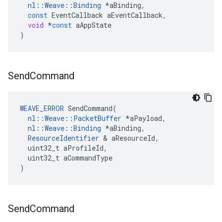
nl
::
Weave
::
Binding
*
aBinding
,
const
EventCallback
aEventCallback
,
void
*
const
aAppState
)
Send
Command
WEAVE_ERROR
SendCommand
(
nl
::
Weave
::
PacketBuffer
*
aPayload
,
nl
::
Weave
::
Binding
*
aBinding
,
ResourceIdentifier
&
aResourceId
,
uint32_t
aProfileId
,
uint32_t
aCommandType
)
Send
Command