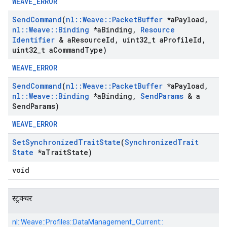
WEAVE_ERROR
Send
Command
(
nl
::
Weave
::
Packet
Buffer
*a
Payload
,
nl
::
Weave
::
Binding
*a
Binding
,
Resource
Identifier
& a
Resource
Id
,
uint32
_
t a
Profile
Id
,
uint32
_
t a
Command
Type)
WEAVE_ERROR
Send
Command
(
nl
::
Weave
::
Packet
Buffer
*a
Payload
,
nl
::
Weave
::
Binding
*a
Binding
,
Send
Params
& a
Send
Params)
WEAVE_ERROR
Set
Synchronized
Trait
State
(
Synchronized
Trait
State
*a
Trait
State)
void
स्ट्रक्चर
nl::
Weave::
Profiles::
DataManagement_Current::