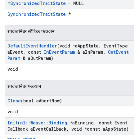
m
Syncronized
Trait
State
= NULL
SynchronizedTraitState
*
सार्वजनिक स्टैटिक फ़ंक्शन
Default
Event
Handler
(void *a
App
State
,
Event
Type
a
Event
,
const
In
Event
Param
& a
In
Param
,
Out
Event
Param
& a
Out
Param)
void
सार्वजनिक फ़ंक्शन
Close
(bool a
Abort
Now)
void
Init
(
nl
::
Weave
::
Binding
*a
Binding
,
const Event
Callback a
Event
Callback
,
void *const a
App
State)