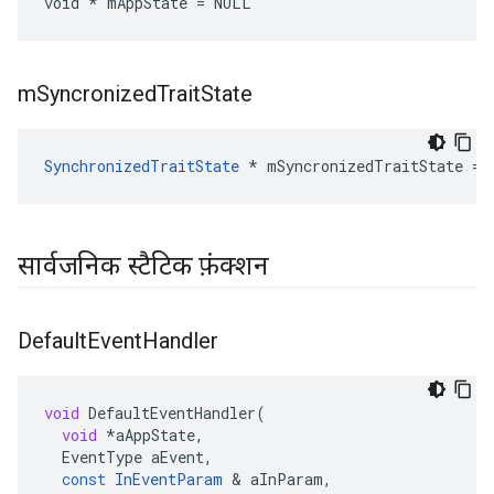
void * mAppState = NULL
m
Syncronized
Trait
State
SynchronizedTraitState
 * mSyncronizedTraitState = 
सार्वजनिक स्टैटिक फ़ंक्शन
Default
Event
Handler
void
DefaultEventHandler
(
void
*
aAppState
,
EventType
aEvent
,
const
InEventParam
&
aInParam
,