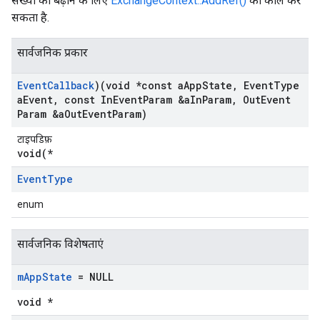
संख्या को बढ़ाने के लिए
ExchangeContext::AddRef()
को कॉल कर
सकता है.
सार्वजनिक प्रकार
Event
Callback
)(void *const a
App
State
,
Event
Type
a
Event
,
const In
Event
Param &a
In
Param
,
Out
Event
Param &a
Out
Event
Param)
टाइपडिफ़
void(*
Event
Type
enum
सार्वजनिक विशेषताएं
m
App
State
= NULL
void *