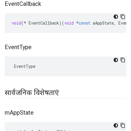
Event
Callback
void
(
*
EventCallback
)(
void
*
const
aAppState
,
Event
Event
Type
 EventType
सार्वजनिक विशेषताएं
m
App
State