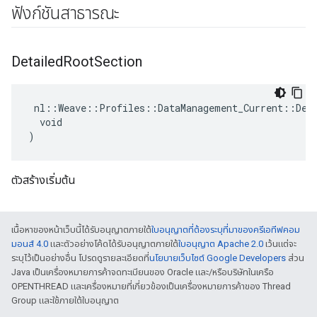
ฟังก์ชันสาธารณะ
Detailed
Root
Section
 nl::Weave::Profiles::DataManagement_Current::Deta
  void

)
ตัวสร้างเริ่มต้น
เนื้อหาของหน้าเว็บนี้ได้รับอนุญาตภายใต้
ใบอนุญาตที่ต้องระบุที่มาของครีเอทีฟคอม
มอนส์ 4.0
และตัวอย่างโค้ดได้รับอนุญาตภายใต้
ใบอนุญาต Apache 2.0
เว้นแต่จะ
ระบุไว้เป็นอย่างอื่น โปรดดูรายละเอียดที่
นโยบายเว็บไซต์ Google Developers
ส่วน
Java เป็นเครื่องหมายการค้าจดทะเบียนของ Oracle และ/หรือบริษัทในเครือ
OPENTHREAD และเครื่องหมายที่เกี่ยวข้องเป็นเครื่องหมายการค้าของ Thread
Group และใช้ภายใต้ใบอนุญาต