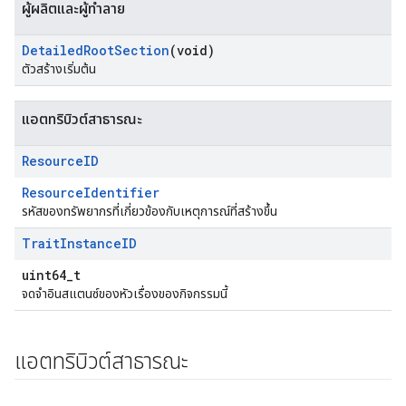
ผู้ผลิตและผู้ทำลาย
Detailed
Root
Section
(void)
ตัวสร้างเริ่มต้น
แอตทริบิวต์สาธารณะ
Resource
ID
ResourceIdentifier
รหัสของทรัพยากรที่เกี่ยวข้องกับเหตุการณ์ที่สร้างขึ้น
Id
Trait
Instance
ID
uint64_t
จดจำอินสแตนซ์ของหัวเรื่องของกิจกรรมนี้
แอตทริบิวต์สาธารณะ