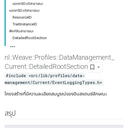
แอตทริบิวต์สาธารณะ
แอตทริบิวต์สาธารณะ
ResourceID
TraitInstanceID
ฟังก์ชันสาธารณะ
DetailedRootSection
nl
::
Weave
::
Profiles
::
Data
Management
_
Current
::
Detailed
Root
Section
#include <src/lib/profiles/data-
management/Current/EventLoggingTypes.h>
โครงสร้างที่มีความละเอียดสมบูรณ์ของอินสแตนซ์ลักษณะ
สรุป