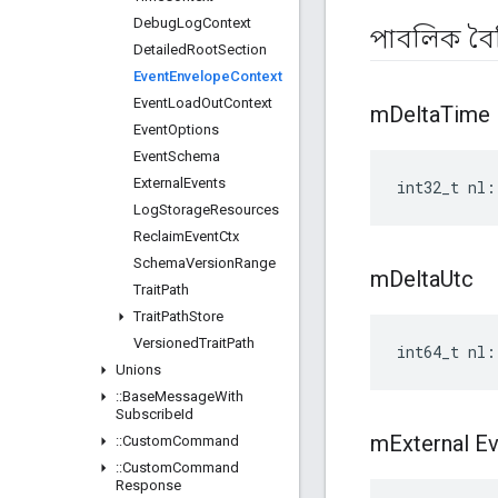
Debug
Log
Context
পাবলিক বৈশি
Detailed
Root
Section
Event
Envelope
Context
Event
Load
Out
Context
m
Delta
Time
Event
Options
Event
Schema
External
Events
int32_t nl:
Log
Storage
Resources
Reclaim
Event
Ctx
Schema
Version
Range
m
Delta
Utc
Trait
Path
Trait
Path
Store
Versioned
Trait
Path
int64_t nl:
Unions
::
Base
Message
With
Subscribe
Id
m
External E
::
Custom
Command
::
Custom
Command
Response