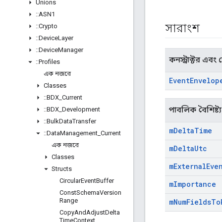
Unions
::
ASN1
সারাংশ
::
Crypto
::
Device
Layer
::
Device
Manager
কনস্ট্রাক্টর এবং ডে
::
Profiles
এক নজরে
Event
Envelop
Classes
::
BDX
_
Current
পাবলিক বৈশিষ্ট্য
::
BDX
_
Development
::
Bulk
Data
Transfer
m
Delta
Time
::
Data
Management
_
Current
এক নজরে
m
Delta
Utc
Classes
m
External
Eve
Structs
Circular
Event
Buffer
m
Importance
Const
Schema
Version
Range
m
Num
Fields
To
Copy
And
Adjust
Delta
Time
Context