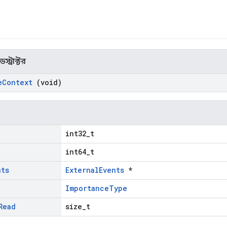
স্ট্রাক্টর
e
Context
(void)
int32_t
int64_t
nts
ExternalEvents
*
ImportanceType
Read
size_t