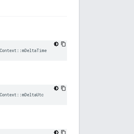
eContext::mDeltaTime
Context::mDeltaUtc