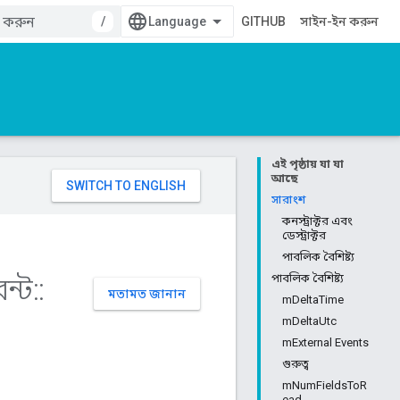
/
GITHUB
সাইন-ইন করুন
এই পৃষ্ঠায় যা যা
আছে
সারাংশ
কনস্ট্রাক্টর এবং
ডেস্ট্রাক্টর
পাবলিক বৈশিষ্ট্য
ন্ট
::
পাবলিক বৈশিষ্ট্য
মতামত জানান
mDeltaTime
mDeltaUtc
mExternal Events
গুরুত্ব
mNumFieldsToR
ead