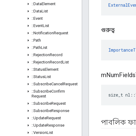
::
Data
Element
ExternalEve
::
Data
List
::
Event
::
Event
List
গুরুত্ব
::
Notification
Request
::
Path
::
Path
List
ImportanceT
::
Rejection
Record
::
Rejection
Record
List
::
Status
Element
m
Num
Fields
::
Status
List
::
Subscribe
Cancel
Request
::
Subscribe
Confirm
size_t nl::
Request
::
Subscribe
Request
::
Subscribe
Response
::
Update
Request
পাবলিক ফ
::
Update
Response
::
Version
List