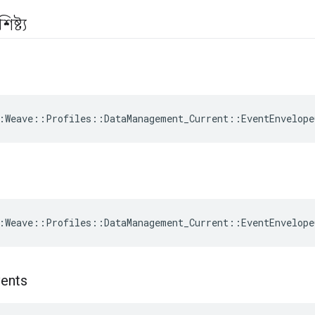
ষ্ট্য
:Weave::Profiles::DataManagement_Current::EventEnvelop
:Weave::Profiles::DataManagement_Current::EventEnvelope
vents