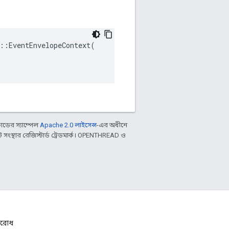
::EventEnvelopeContext(

ডের স্যাম্পেল
Apache 2.0 লাইসেন্স
-এর অধীনে
ংস্থার রেজিস্টার্ড ট্রেডমার্ক। OPENTHREAD ও
নুরোধ