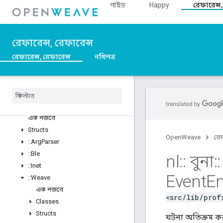
গাইড
Happy
রেফারেন্স,
রেফারেন্স, রেফারেন্স
রেফারেন্স, রেফারেন্স
নথিপত্র
C++
Overview
::
nl
এক নজরে
Structs
OpenWeave
রেফ
::
Arg
Parser
::
Ble
nl
::
বুনা
::
::
Inet
Event
En
::
Weave
এক নজরে
<src/lib/prof
Classes
Structs
ঘটনা অতিক্রম কর