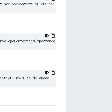
tEnvelopeContext::mExternalEvents
EnvelopeContext::mImportance
Context::mNumFieldsToRead