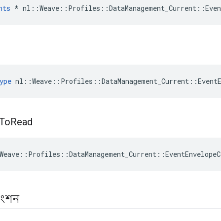
nts
 * nl::Weave::Profiles::DataManagement_Current::Even
ype
 nl::Weave::Profiles::DataManagement_Current::Event
To
Read
Weave::Profiles::DataManagement_Current::EventEnvelope
াংশন