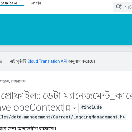
 রেফারেন্স
সম্পদ
এই পৃষ্ঠাটি
Cloud Translation API
অনুবাদ করেছে।
ারেন্স, রেফারেন্স
প্রোফাইল
::
ডেটা ম্যানেজমেন্ট
_
কারে
velope
Context
#include
iles/data-management/Current/LoggingManagement.h>
ার জন্য অভ্যন্তরীণ কাঠামো।