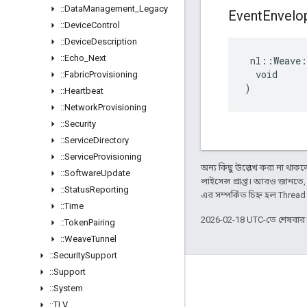
::
Data
Management
_
Legacy
Event
Envelo
::
Device
Control
::
Device
Description
::
Echo
_
Next
 nl::Weave:
  void

::
Fabric
Provisioning
)
::
Heartbeat
::
Network
Provisioning
::
Security
::
Service
Directory
::
Service
Provisioning
অন্য কিছু উল্লেখ করা না থাকলে,
::
Software
Update
লাইসেন্স প্রাপ্ত। আরও জানতে
::
Status
Reporting
এর সম্পর্কিত চিহ্ন হল Threa
::
Time
2026-02-18 UTC-তে শেষবা
::
Token
Pairing
::
Weave
Tunnel
::
Security
Support
::
Support
GitHub
::
System
OpenWeave
::
TLV