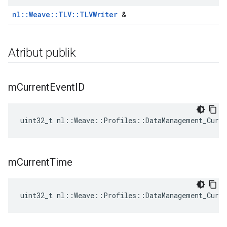
nl::Weave::TLV::TLVWriter
&
Atribut publik
m
Current
Event
ID
uint32_t nl::Weave::Profiles::DataManagement_Curr
m
Current
Time
uint32_t nl::Weave::Profiles::DataManagement_Curr