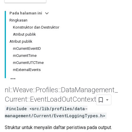
Pada halaman ini
Ringkasan
Konstruktor dan Destruktor
Atribut publik
Atribut publik
mCurrentEventID
mCurrentTime
mCurrentUTCTime
mExternalEvents
nl
::
Weave
::
Profiles
::
Data
Management
_
Current
::
Event
Load
Out
Context
#include <src/lib/profiles/data-
management/Current/EventLoggingTypes.h>
Struktur untuk menyalin daftar peristiwa pada output.