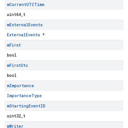
m
Current
UTCTime
uint64_t
m
External
Events
ExternalEvents
*
m
First
bool
m
First
Utc
bool
m
Importance
ImportanceType
m
Starting
Event
ID
uint32_t
m
Writer