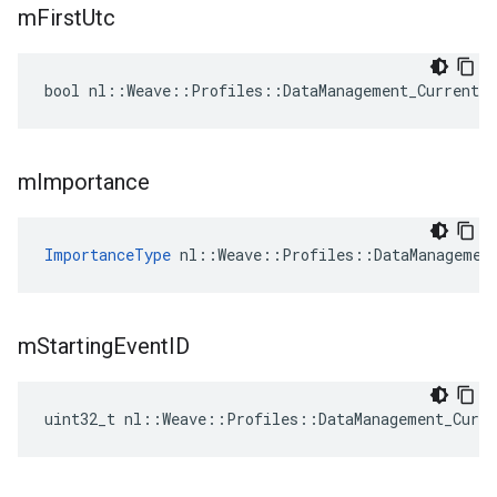
m
First
Utc
bool nl::Weave::Profiles::DataManagement_Current:
m
Importance
ImportanceType
 nl::Weave::Profiles::DataManagemen
m
Starting
Event
ID
uint32_t nl::Weave::Profiles::DataManagement_Curr