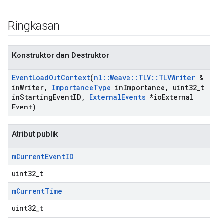
Ringkasan
Konstruktor dan Destruktor
Event
Load
Out
Context
(
nl
::
Weave
::
TLV
::
TLVWriter
&
in
Writer
,
Importance
Type
in
Importance
,
uint32
_
t
in
Starting
Event
ID
,
External
Events
*io
External
Event)
Id
Atribut publik
m
Current
Event
ID
uint32_t
m
Current
Time
uint32_t