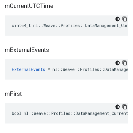
m
Current
UTCTime
uint64_t nl::Weave::Profiles::DataManagement_Curr
m
External
Events
ExternalEvents
 * nl::Weave::Profiles::DataManageme
m
First
bool nl::Weave::Profiles::DataManagement_Current: