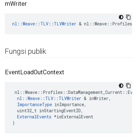
m
Writer
nl::Weave::TLV::TLVWriter
 & nl::Weave::Profiles::
Fungsi publik
Event
Load
Out
Context
 nl::Weave::Profiles::DataManagement_Current::Even
nl::Weave::TLV::TLVWriter
 & inWriter,

ImportanceType
 inImportance,

  uint32_t inStartingEventID,

ExternalEvents
 *ioExternalEvent

)