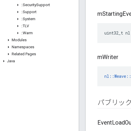
::
Security
Support
::
Support
m
Starting
Ev
::
System
::
TLV
uint32_t nl
::
Warm
Modules
Namespaces
Related Pages
m
Writer
Java
nl::Weave:
パブリッ
Event
Load
Ou