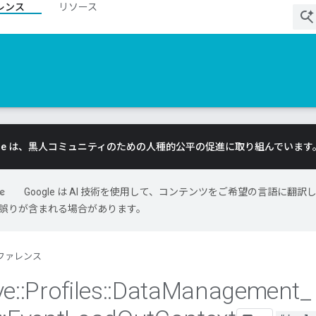
レンス
リソース
gle は、黒人コミュニティのための人種的公平の促進に取り組んでいます
Google は AI 技術を使用して、コンテンツをご希望の言語に翻訳
には誤りが含まれる場合があります。
ファレンス
ve
::
Profiles
::
Data
Management
_