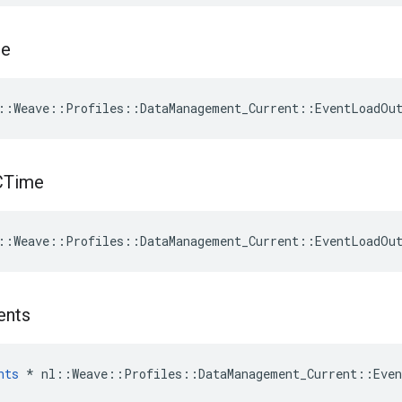
me
::Weave::Profiles::DataManagement_Current::EventLoadOu
CTime
::Weave::Profiles::DataManagement_Current::EventLoadOu
ents
nts
 * nl::Weave::Profiles::DataManagement_Current::Even