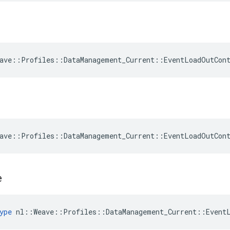
ave::Profiles::DataManagement_Current::EventLoadOutCon
ave::Profiles::DataManagement_Current::EventLoadOutCon
e
ype
 nl::Weave::Profiles::DataManagement_Current::Event