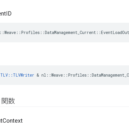
ent
ID
::Weave::Profiles::DataManagement_Current::EventLoadOut
:TLV::TLVWriter
 & nl::Weave::Profiles::DataManagement_C
ク関数
t
Context