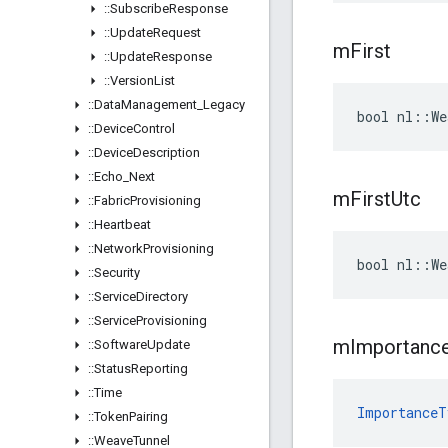
::
Subscribe
Response
::
Update
Request
m
First
::
Update
Response
::
Version
List
::
Data
Management
_
Legacy
bool nl::We
::
Device
Control
::
Device
Description
::
Echo
_
Next
m
First
Utc
::
Fabric
Provisioning
::
Heartbeat
::
Network
Provisioning
bool nl::We
::
Security
::
Service
Directory
::
Service
Provisioning
m
Importanc
::
Software
Update
::
Status
Reporting
::
Time
ImportanceT
::
Token
Pairing
::
Weave
Tunnel