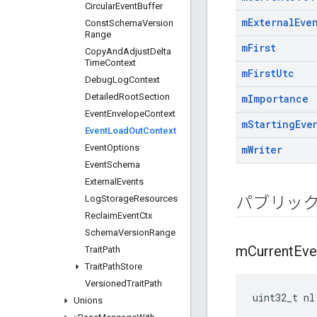
Circular
Event
Buffer
m
External
Eve
Const
Schema
Version
Range
m
First
Copy
And
Adjust
Delta
Time
Context
m
First
Utc
Debug
Log
Context
Detailed
Root
Section
m
Importance
Event
Envelope
Context
m
Starting
Eve
Event
Load
Out
Context
Event
Options
m
Writer
Event
Schema
External
Events
Log
Storage
Resources
パブリッ
Reclaim
Event
Ctx
Schema
Version
Range
m
Current
Eve
Trait
Path
Trait
Path
Store
Versioned
Trait
Path
uint32_t nl
Unions