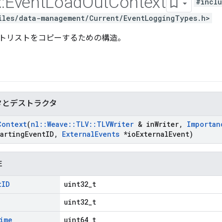
::
Event
Load
Out
Context
#inclu
iles/data-management/Current/EventLoggingTypes.h>
トリストをコピーするための構造。
タとデストラクタ
Context
(
nl
::
Weave
::
TLV
::
TLVWriter
& in
Writer
,
Importan
arting
Event
ID
,
External
Events
*io
External
Event)
性
t
ID
uint32_t
uint32_t
ime
uint64_t