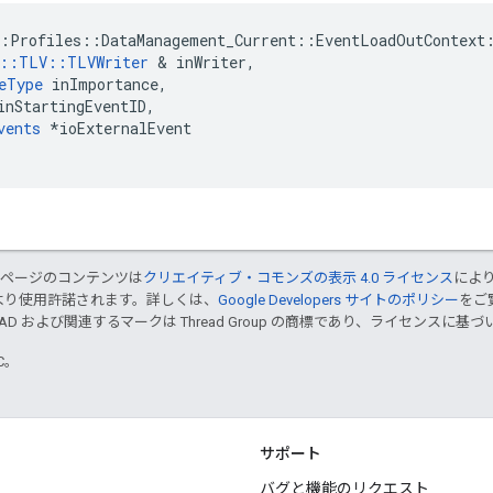
:Profiles::DataManagement_Current::EventLoadOutContext:
e::TLV::TLVWriter
 & inWriter,

eType
 inImportance,

inStartingEventID,

vents
 *ioExternalEvent

のページのコンテンツは
クリエイティブ・コモンズの表示 4.0 ライセンス
によ
より使用許諾されます。詳しくは、
Google Developers サイトのポリシー
をご覧
EAD および関連するマークは Thread Group の商標であり、ライセンスに
TC。
サポート
バグと機能のリクエスト