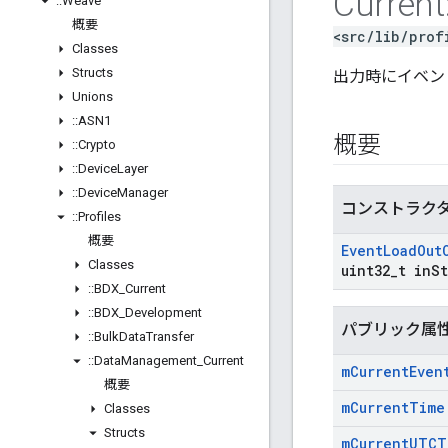
Current
::
Weave
概要
<src/lib/prof
Classes
Structs
出力時にイベン
Unions
::
ASN1
概要
::
Crypto
::
Device
Layer
::
Device
Manager
コンストラク
::
Profiles
概要
Event
Load
Out
Classes
uint32
_
t in
St
::
BDX
_
Current
::
BDX
_
Development
パブリック属
::
Bulk
Data
Transfer
::
Data
Management
_
Current
m
Current
Even
概要
m
Current
Time
Classes
Structs
m
Current
UTCT