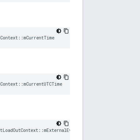
tContext::mCurrentTime
tContext::mCurrentUTCTime
tLoadOutContext::mExternalEvents