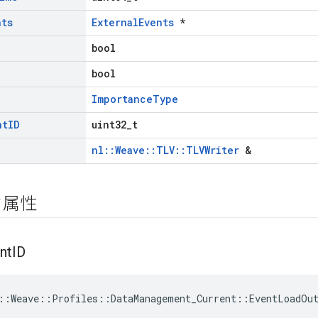
nts
ExternalEvents
*
bool
bool
ImportanceType
nt
ID
uint32_t
nl::Weave::TLV::TLVWriter
&
ク属性
nt
ID
::Weave::Profiles::DataManagement_Current::EventLoadOut