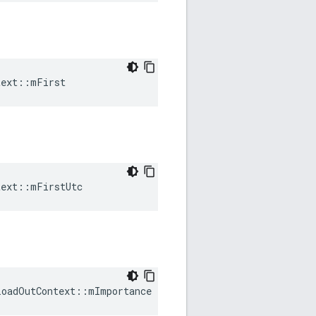
text::mFirst
text::mFirstUtc
LoadOutContext::mImportance