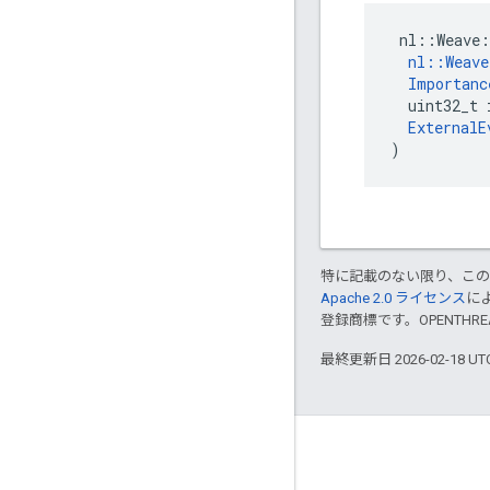
 nl::Weave:
nl::Weav
Importanc
  uint32_t 
ExternalE
)
特に記載のない限り、こ
Apache 2.0 ライセンス
に
登録商標です。OPENTHR
最終更新日 2026-02-18 U
GitHub
OpenWeave