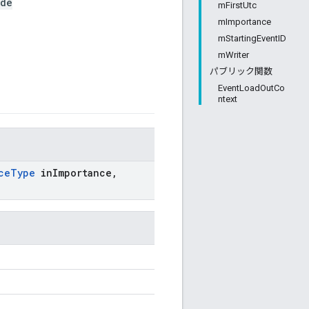
de
mFirstUtc
mImportance
mStartingEventID
mWriter
パブリック関数
EventLoadOutCo
ntext
ce
Type
in
Importance
,