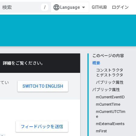
/
GITHUB
ログイン
このページの内容
。
詳細
をご覧ください。
概要
コンストラクタ
とデストラクタ
してい
パブリック属性
パブリック属性
mCurrentEventID
mCurrentTime
mCurrentUTCTim
e
mExternalEvents
フィードバックを送信
mFirst