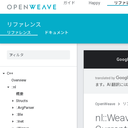
ガイド
Happy
リファ
リファレンス
リファレンス
ドキュメント
Goo
C++
Overview
ます。AI 翻訳
::
nl
概要
Structs
OpenWeave
リ
::
Arg
Parser
nl
::
Wea
::
Ble
::
Inet