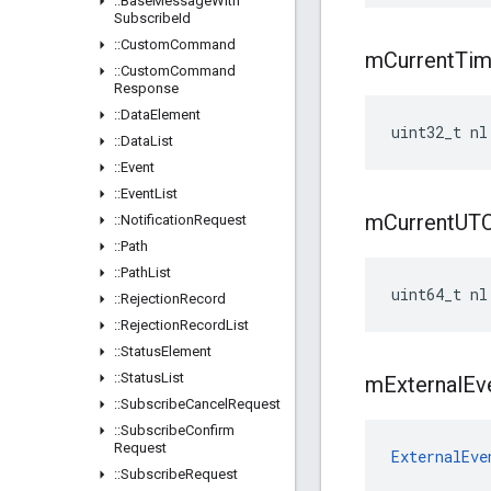
::
Base
Message
With
Subscribe
Id
::
Custom
Command
m
Current
Ti
::
Custom
Command
Response
::
Data
Element
uint32_t nl
::
Data
List
::
Event
::
Event
List
m
Current
UT
::
Notification
Request
::
Path
::
Path
List
uint64_t nl
::
Rejection
Record
::
Rejection
Record
List
::
Status
Element
::
Status
List
m
External
Ev
::
Subscribe
Cancel
Request
::
Subscribe
Confirm
Request
ExternalEve
::
Subscribe
Request