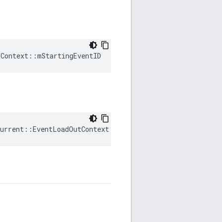
Context::mStartingEventID
urrent::EventLoadOutContext::mWriter