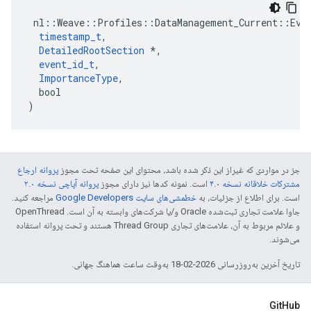
 nl::Weave::Profiles::DataManagement_Current::Even
timestamp_t
,

DetailedRootSection
 *,

event_id_t
,

ImportanceType
,

  bool

)
جز در مواردی که غیراز این ذکر شده باشد، محتوای این صفحه تحت مجوز
پروانه ارجاع
مشترکات خلاقانه نسخه ۴.۰
است. نمونه کدها نیز دارای مجوز
پروانه آپاچی نسخه ۲.۰
است. برای اطلاع از جزئیات، به
خطمشی‌های سایت Google Developers‏
مراجعه کنید.
جاوا علامت تجاری ثبت‌شده Oracle و/یا شرکت‌های وابسته به آن است. ‫OpenThread
و علائم مربوط به آن، علامت‌های تجاری Thread Group هستند و تحت پروانه استفاده
می‌شوند.
تاریخ آخرین به‌روزرسانی 2026-02-18 به‌وقت ساعت هماهنگ جهانی.
GitHub