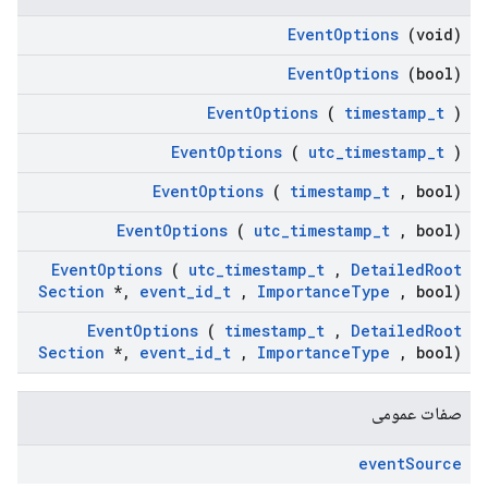
Event
Options
(void)
Event
Options
(bool)
Event
Options
(
timestamp
_
t
)
Event
Options
(
utc
_
timestamp
_
t
)
Event
Options
(
timestamp
_
t
,
bool)
Event
Options
(
utc
_
timestamp
_
t
,
bool)
Event
Options
(
utc
_
timestamp
_
t
,
Detailed
Root
Section
*
,
event
_
id
_
t
,
Importance
Type
,
bool)
Event
Options
(
timestamp
_
t
,
Detailed
Root
Section
*
,
event
_
id
_
t
,
Importance
Type
,
bool)
صفات عمومی
event
Source