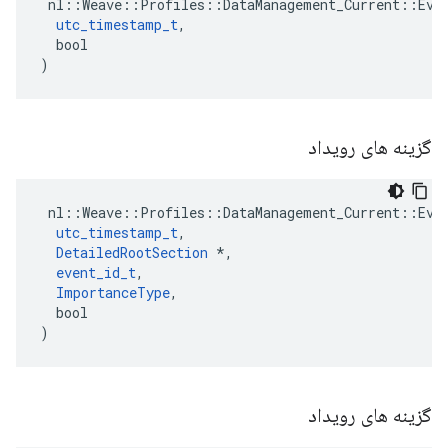
 nl::Weave::Profiles::DataManagement_Current::Even
utc_timestamp_t
,

  bool

)
گزینه های رویداد
 nl::Weave::Profiles::DataManagement_Current::Even
utc_timestamp_t
,

DetailedRootSection
 *,

event_id_t
,

ImportanceType
,

  bool

)
گزینه های رویداد