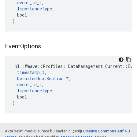
event_id_t
,

ImportanceType
,

  bool

)
Event
Options
 nl::Weave::Profiles::DataManagement_Current::Even
timestamp_t
,

DetailedRootSection
 *,

event_id_t
,

ImportanceType
,

  bool

)
Aksi belirtilmediği sürece bu sayfanın içeriği
Creative Commons Atıf 4.0