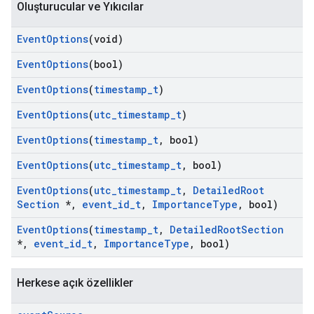
Oluşturucular ve Yıkıcılar
Event
Options
(void)
Event
Options
(bool)
Event
Options
(
timestamp
_
t
)
Event
Options
(
utc
_
timestamp
_
t
)
Event
Options
(
timestamp
_
t
,
bool)
Event
Options
(
utc
_
timestamp
_
t
,
bool)
Id
Event
Options
(
utc
_
timestamp
_
t
,
Detailed
Root
Section
*
,
event
_
id
_
t
,
Importance
Type
,
bool)
Event
Options
(
timestamp
_
t
,
Detailed
Root
Section
*
,
event
_
id
_
t
,
Importance
Type
,
bool)
Herkese açık özellikler