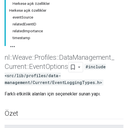
Herkese açık özellikler
Herkese açık özellikler
eventSource
relatedEventID
relatedImportance
timestamp
nl
::
Weave
::
Profiles
::
Data
Management
_
Current
::
Event
Options
#include
<src/lib/profiles/data-
management/Current/EventLoggingTypes.h>
Farklı etkinlik alanları için seçenekler sunan yapı.
Özet