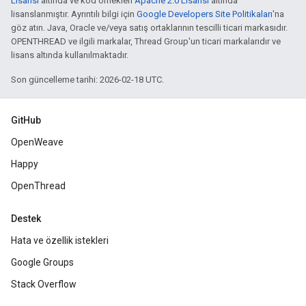
Lisansı
altında ve kod örnekleri
Apache 2.0 Lisansı
altında
lisanslanmıştır. Ayrıntılı bilgi için
Google Developers Site Politikaları
'na
göz atın. Java, Oracle ve/veya satış ortaklarının tescilli ticari markasıdır.
OPENTHREAD ve ilgili markalar, Thread Group'un ticari markalarıdır ve
lisans altında kullanılmaktadır.
Son güncelleme tarihi: 2026-02-18 UTC.
GitHub
OpenWeave
Happy
OpenThread
Destek
Hata ve özellik istekleri
Google Groups
Stack Overflow