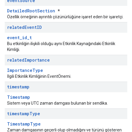
event
Source
DetailedRootSection
*
Özellik örneğinin ayrıntılı çözünürlüğüne işaret eden bir işaretçi.
related
Event
ID
event_id_t
Bu etkinliğin ilişkili olduğu aynı Etkinlik Kaynağındaki Etkinlik
Kimliği.
related
Importance
ImportanceType
İlgili Etkinlik Kimliğinin EventÖnemi.
timestamp
Timestamp
Sistem veya UTC zaman damgası bulunan bir sendika.
timestamp
Type
TimestampType
Zaman damgasının geçerli olup olmadığını ve türünü gösteren