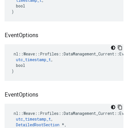
timestamp_t
,

  bool

)
Event
Options
 nl::Weave::Profiles::DataManagement_Current::Even
utc_timestamp_t
,

  bool

)
Event
Options
 nl::Weave::Profiles::DataManagement_Current::Even
utc_timestamp_t
,

DetailedRootSection
 *,
