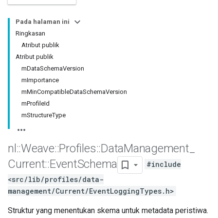
Pada halaman ini
Ringkasan
Atribut publik
Atribut publik
mDataSchemaVersion
mImportance
mMinCompatibleDataSchemaVersion
mProfileId
mStructureType
nl
::
Weave
::
Profiles
::
Data
Management
_
Current
::
Event
Schema
#include
<src/lib/profiles/data-
management/Current/EventLoggingTypes.h>
Struktur yang menentukan skema untuk metadata peristiwa.