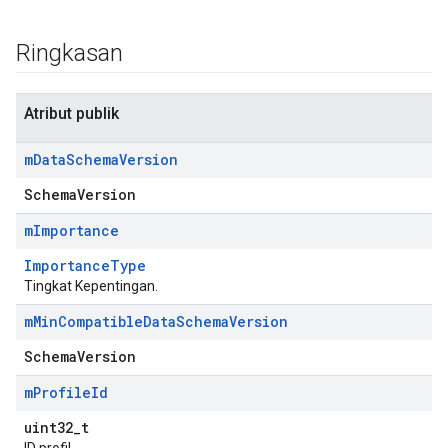
Ringkasan
Atribut publik
m
Data
Schema
Version
SchemaVersion
m
Importance
Id
ImportanceType
Tingkat Kepentingan.
m
Min
Compatible
Data
Schema
Version
SchemaVersion
m
Profile
Id
uint32_t