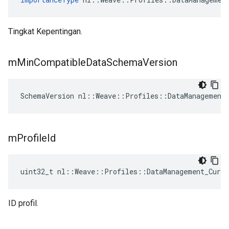
Tingkat Kepentingan.
m
Min
Compatible
Data
Schema
Version
SchemaVersion nl::Weave::Profiles::DataManagement
m
Profile
Id
uint32_t nl::Weave::Profiles::DataManagement_Curr
ID profil.