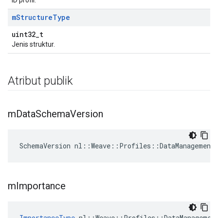
ID profil.
m
Structure
Type
uint32_t
Jenis struktur.
Atribut publik
m
Data
Schema
Version
SchemaVersion nl::Weave::Profiles::DataManagement
m
Importance
ImportanceType
 nl::Weave::Profiles::DataManagemen