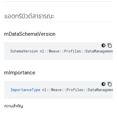
แอตทริบิวต์สาธารณะ
m
Data
Schema
Version
SchemaVersion nl::Weave::Profiles::DataManagement
m
Importance
ImportanceType
 nl::Weave::Profiles::DataManagemen
ความสำคัญ