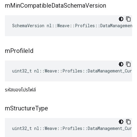
m
Min
Compatible
Data
Schema
Version
SchemaVersion nl::Weave::Profiles::DataManagement
m
Profile
Id
uint32_t nl::Weave::Profiles::DataManagement_Curr
รหัสของโปรไฟล์
m
Structure
Type
uint32_t nl::Weave::Profiles::DataManagement_Curr