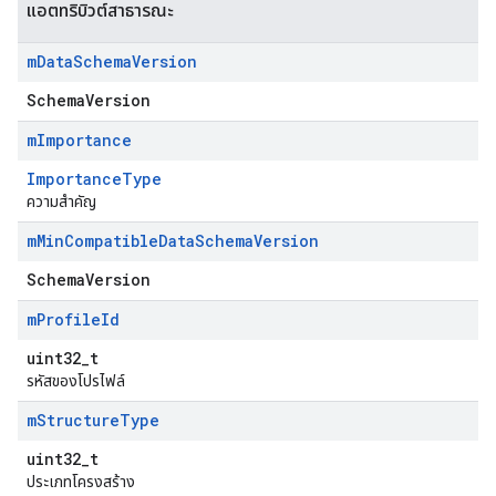
แอตทริบิวต์สาธารณะ
m
Data
Schema
Version
SchemaVersion
m
Importance
ImportanceType
ความสำคัญ
m
Min
Compatible
Data
Schema
Version
SchemaVersion
Id
m
Profile
Id
uint32_t
รหัสของโปรไฟล์
m
Structure
Type
uint32_t
ประเภทโครงสร้าง