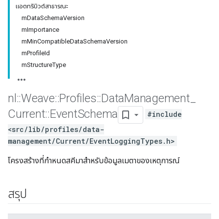
แอตทริบิวต์สาธารณะ
mDataSchemaVersion
mImportance
mMinCompatibleDataSchemaVersion
mProfileId
mStructureType
nl
::
Weave
::
Profiles
::
Data
Management
_
Current
::
Event
Schema
#include
<src/lib/profiles/data-
management/Current/EventLoggingTypes.h>
โครงสร้างที่กำหนดสคีมาสำหรับข้อมูลเมตาของเหตุการณ์
สรุป