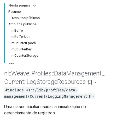
Nesta página
Resumo
Atributos públicos
Atributos públicos
mBuffer
mBufferSize
mCounterEpoch
mCounterKey
mCounterStorage
nl
::
Weave
::
Profiles
::
Data
Management
_
Current
::
Log
Storage
Resources
#include <src/lib/profiles/data-
management/Current/LoggingManagement.h>
Uma classe auxiliar usada na inicialização do
gerenciamento de registros.