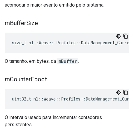
acomodar o maior evento emitido pelo sistema.
m
Buffer
Size
size_t nl::Weave::Profiles::DataManagement_Curren
O tamanho, em bytes, da
mBuffer
.
m
Counter
Epoch
uint32_t nl::Weave::Profiles::DataManagement_Curre
O intervalo usado para incrementar contadores
persistentes.