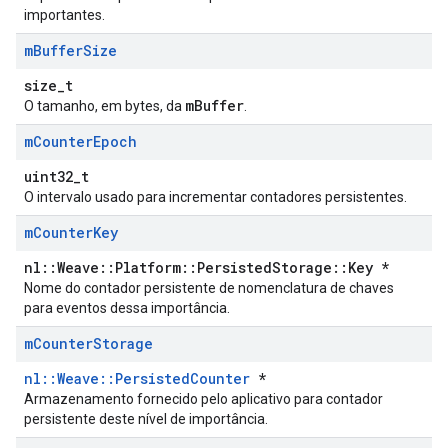
importantes.
m
Buffer
Size
size_t
mBuffer
O tamanho, em bytes, da
.
m
Counter
Epoch
uint32_t
O intervalo usado para incrementar contadores persistentes.
m
Counter
Key
nl::Weave::Platform::PersistedStorage::Key *
Nome do contador persistente de nomenclatura de chaves
para eventos dessa importância.
m
Counter
Storage
nl::Weave::PersistedCounter
*
Armazenamento fornecido pelo aplicativo para contador
persistente deste nível de importância.