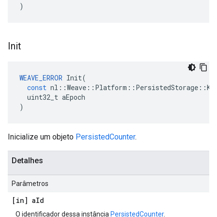
)
Init
WEAVE_ERROR
Init
(
const
nl
::
Weave
::
Platform
::
PersistedStorage
::
Ke
uint32_t
aEpoch
)
Inicialize um objeto
PersistedCounter
.
Detalhes
Parâmetros
[in] a
Id
O identificador dessa instância
PersistedCounter
.