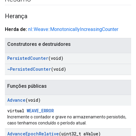
Herança
Herda de:
nl::Weave::MonotonicallyIncreasingCounter
Construtores e destruidores
Persisted
Counter
(void)
~Persisted
Counter
(void)
Funções públicas
Advance
(void)
virtual
WEAVE_ERROR
Incremente o contador e grave no armazenamento persistido,
caso tenhamos concluído o período atual.
Advance
Epoch
Relative
(uint32
_
t a
Value)