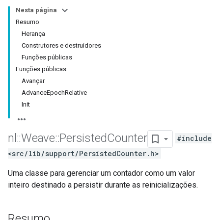
Nesta página
Resumo
Herança
Construtores e destruidores
Funções públicas
Funções públicas
Avançar
AdvanceEpochRelative
Init
nl
::
Weave
::
Persisted
Counter
#include
<src/lib/support/PersistedCounter.h>
Uma classe para gerenciar um contador como um valor
inteiro destinado a persistir durante as reinicializações.
Resumo