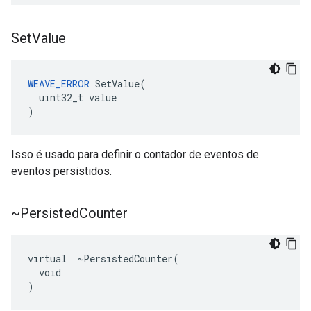
Set
Value
WEAVE_ERROR
 SetValue(

  uint32_t value

)
Isso é usado para definir o contador de eventos de
eventos persistidos.
~Persisted
Counter
virtual  ~PersistedCounter(

  void

)