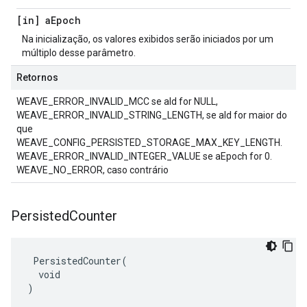
[in] a
Epoch
Na inicialização, os valores exibidos serão iniciados por um
múltiplo desse parâmetro.
Retornos
WEAVE_ERROR_INVALID_MCC se aId for NULL,
WEAVE_ERROR_INVALID_STRING_LENGTH, se aId for maior do
que
WEAVE_CONFIG_PERSISTED_STORAGE_MAX_KEY_LENGTH.
WEAVE_ERROR_INVALID_INTEGER_VALUE se aEpoch for 0.
WEAVE_NO_ERROR, caso contrário
Persisted
Counter
 PersistedCounter(

  void

)