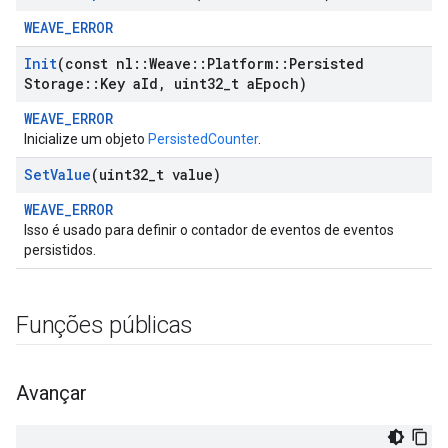
WEAVE_ERROR
Init
(const nl
::
Weave
::
Platform
::
Persisted
Storage
::
Key a
Id
,
uint32
_
t a
Epoch)
WEAVE_ERROR
Inicialize um objeto
PersistedCounter
.
Set
Value
(uint32
_
t value)
WEAVE_ERROR
Isso é usado para definir o contador de eventos de eventos
persistidos.
Funções públicas
Avançar