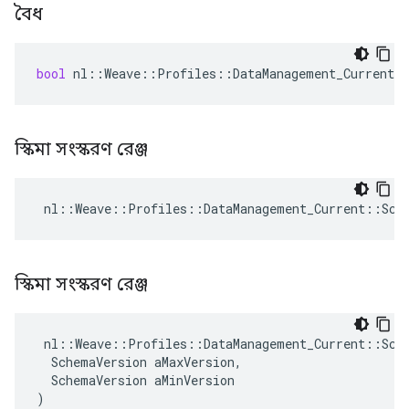
বৈধ
bool
nl
::
Weave
::
Profiles
::
DataManagement_Current
:
স্কিমা সংস্করণ রেঞ্জ
 nl::Weave::Profiles::DataManagement_Current::Sch
স্কিমা সংস্করণ রেঞ্জ
 nl::Weave::Profiles::DataManagement_Current::Sche
  SchemaVersion aMaxVersion,

  SchemaVersion aMinVersion

)