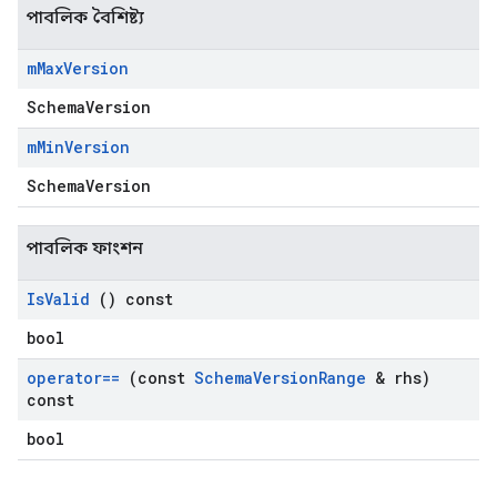
পাবলিক বৈশিষ্ট্য
m
Max
Version
SchemaVersion
m
Min
Version
SchemaVersion
পাবলিক ফাংশন
Id
Is
Valid
() const
bool
operator==
(const
Schema
Version
Range
& rhs)
const
bool