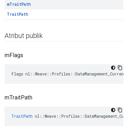
m
Trait
Path
TraitPath
Atribut publik
m
Flags
Flags nl::Weave::Profiles::DataManagement_Current
m
Trait
Path
TraitPath
 nl::Weave::Profiles::DataManagement_Cur