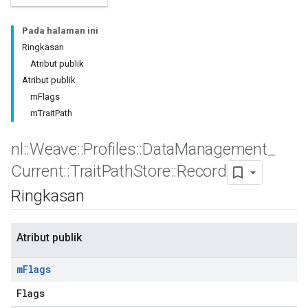
Pada halaman ini
Ringkasan
Atribut publik
Atribut publik
mFlags
mTraitPath
nl
::
Weave
::
Profiles
::
Data
Management
_
Current
::
Trait
Path
Store
::
Record
Ringkasan
Atribut publik
Id
m
Flags
Flags