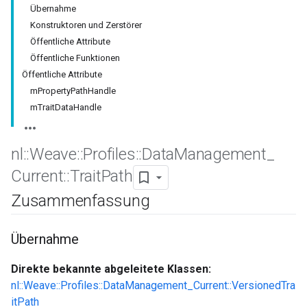
Übernahme
Konstruktoren und Zerstörer
Öffentliche Attribute
Öffentliche Funktionen
Öffentliche Attribute
mPropertyPathHandle
mTraitDataHandle
nl
::
Weave
::
Profiles
::
Data
Management
_
Current
::
Trait
Path
Zusammenfassung
Übernahme
Direkte bekannte abgeleitete Klassen:
nl::Weave::Profiles::DataManagement_Current::VersionedTra
itPath