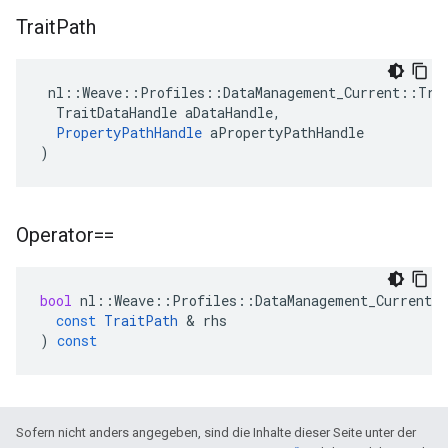
Trait
Path
 nl::Weave::Profiles::DataManagement_Current::Trai
  TraitDataHandle aDataHandle,

PropertyPathHandle
 aPropertyPathHandle

)
Operator==
bool
nl
::
Weave
::
Profiles
::
DataManagement_Current
:
const
TraitPath
&
rhs
)
const
Sofern nicht anders angegeben, sind die Inhalte dieser Seite unter der