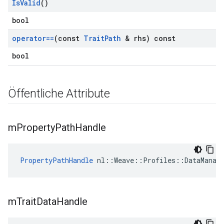
Is
Valid
()
bool
operator==
(const
Trait
Path
& rhs) const
bool
Öffentliche Attribute
m
Property
Path
Handle
PropertyPathHandle
 nl::Weave::Profiles::DataManag
m
Trait
Data
Handle