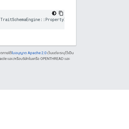
:TraitSchemaEngine::PropertyInfo::mParentHandle
าตภายใต้
ใบอนุญาต Apache 2.0
เว้นแต่จะระบุไว้เป็น
racle และ/หรือบริษัทในเครือ OPENTHREAD และ