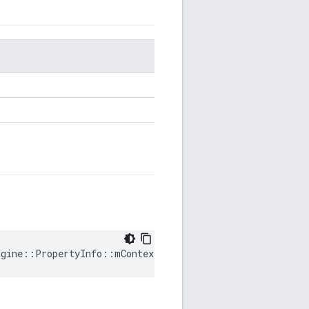
ngine::PropertyInfo::mContextTag