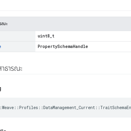
ารณะ
uint8_t
e
PropertySchemaHandle
์สาธารณะ
g
:Weave::Profiles::DataManagement_Current::TraitSchemaE