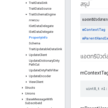
สรุป
Trait
Data
Sink
Trait
Data
Source
Trait
Schema
Engine
แอตทริบิวต์สาธ
ภาพรวม
IGet
Data
Delegate
m
Context
Tag
ISet
Data
Delegate
Property
Info
m
Parent
Handl
Schema
Trait
Updatable
Data
Sink
Update
Client
แอตทริบิวต
Update
Dictionary
Dirty
Path
Cut
Update
Dirty
Path
Filter
m
Context
Ta
Update
Encoder
View
Client
Structs
uint8_t nl:
Unions
::
Base
Message
With
Subscribe
Id