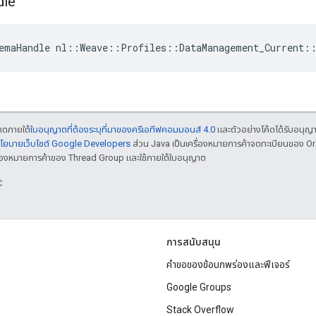
dle
emaHandle nl::Weave::Profiles::DataManagement_Current:
ญาตภายใต้
ใบอนุญาตที่ต้องระบุที่มาของครีเอทีฟคอมมอนส์ 4.0
และตัวอย่างโค้ดได้รับอนุญ
โยบายเว็บไซต์ Google Developers
ส่วน Java เป็นเครื่องหมายการค้าจดทะเบียนของ O
เครื่องหมายการค้าของ Thread Group และใช้ภายใต้ใบอนุญาต
C
การสนับสนุน
คำขอของข้อบกพร่องและฟีเจอร์
Google Groups
Stack Overflow