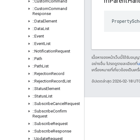
m
Parent
Han
::
Custom
Command
::
Custom
Command
Response
PropertySch
::
Data
Element
::
Data
List
::
Event
::
Event
List
::
Notification
Request
เนื้อหาของหน้าเว็บนี้ได้รับอนุ
::
Path
อย่างอื่น โปรดดูรายละเอียดที่
น
::
Path
List
เครื่องหมายที่เกี่ยวข้องเป็น
::
Rejection
Record
::
Rejection
Record
List
อัปเดตล่าสุด 2026-02-18 UT
::
Status
Element
::
Status
List
::
Subscribe
Cancel
Request
GitHub
::
Subscribe
Confirm
Request
OpenWeave
::
Subscribe
Request
Happy
::
Subscribe
Response
OpenThread
::
Update
Request