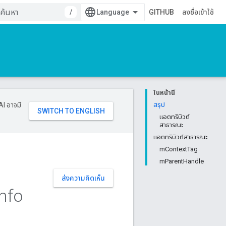
/
GITHUB
ลงชื่อเข้าใช้
ในหน้านี้
AI อาจมี
สรุป
แอตทริบิวต์
สาธารณะ
แอตทริบิวต์สาธารณะ
mContextTag
mParentHandle
ส่งความคิดเห็น
Info