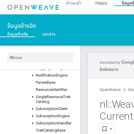
คำแนะนำ
Happy
ข้อมูลอ
ntrolDelegate
IDirtyPathCut
IPathFilter
ข้อมูลอ้างอิง
IWeavePublisherLock
IWeaveWDMMutex
ข้อมูลอ้างอิง
เอกสาร
ListBuilderBase
List
Parser
Base
Log
BDXUpload
Logging
Configuration
Logging
Management
ข้อผิดพลาด
Notification
Engine
Parser
Base
Resource
Identifier
OpenWeave
ข้อ
Single
Resource
Trait
nl
::
Wea
Catalog
Subscription
Client
Current
Subscription
Engine
Subscription
Handler
Trait
Catalog
Base