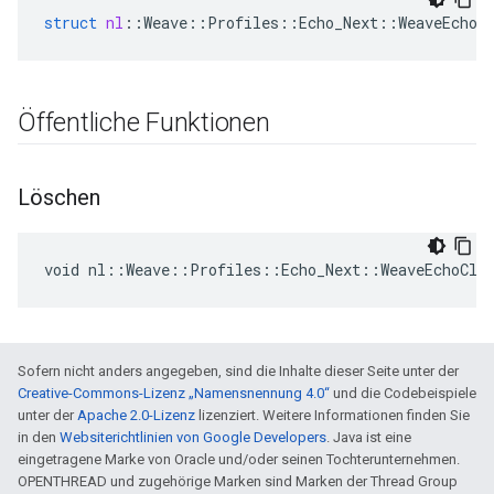
struct
nl
::
Weave
::
Profiles
::
Echo_Next
::
WeaveEchoC
Öffentliche Funktionen
Löschen
void nl::Weave::Profiles::Echo_Next::WeaveEchoCli
Sofern nicht anders angegeben, sind die Inhalte dieser Seite unter der
Creative-Commons-Lizenz „Namensnennung 4.0“
und die Codebeispiele
unter der
Apache 2.0-Lizenz
lizenziert. Weitere Informationen finden Sie
in den
Websiterichtlinien von Google Developers
. Java ist eine
eingetragene Marke von Oracle und/oder seinen Tochterunternehmen.
OPENTHREAD und zugehörige Marken sind Marken der Thread Group