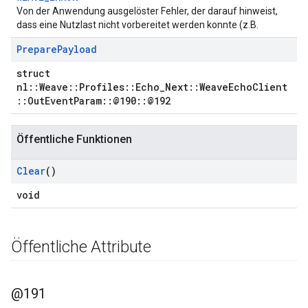
Von der Anwendung ausgelöster Fehler, der darauf hinweist,
dass eine Nutzlast nicht vorbereitet werden konnte (z.B.
Prepare
Payload
struct
nl::Weave::Profiles::Echo_Next::WeaveEchoClient
::OutEventParam::@190::@192
Öffentliche Funktionen
Clear
()
void
Öffentliche Attribute
@191