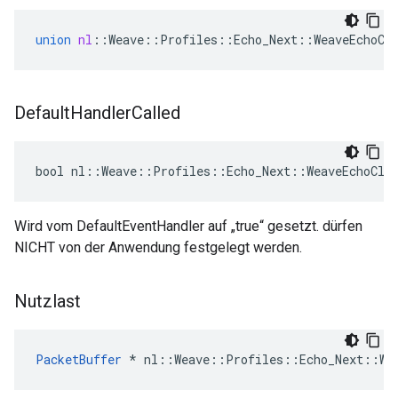
union
nl
::
Weave
::
Profiles
::
Echo_Next
::
WeaveEchoCl
Default
Handler
Called
bool nl::Weave::Profiles::Echo_Next::WeaveEchoCli
Wird vom DefaultEventHandler auf „true“ gesetzt. dürfen
NICHT von der Anwendung festgelegt werden.
Nutzlast
PacketBuffer
*
nl
::
Weave
::
Profiles
::
Echo_Next
::
We