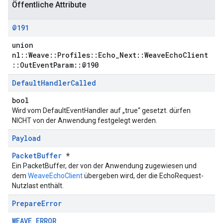
Öffentliche Attribute
@191
union
nl::Weave::Profiles::Echo_Next::WeaveEchoClient
::OutEventParam::@190
Default
Handler
Called
bool
Wird vom DefaultEventHandler auf „true“ gesetzt. dürfen
NICHT von der Anwendung festgelegt werden.
Payload
PacketBuffer
*
Ein PacketBuffer, der von der Anwendung zugewiesen und
dem
WeaveEchoClient
übergeben wird, der die EchoRequest-
Nutzlast enthält.
Prepare
Error
WEAVE_ERROR