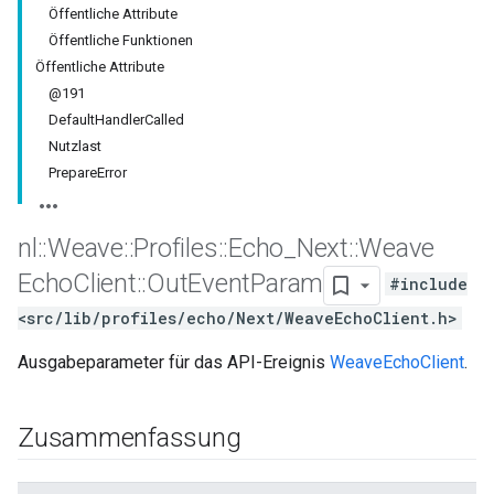
Öffentliche Attribute
Öffentliche Funktionen
Öffentliche Attribute
@191
DefaultHandlerCalled
Nutzlast
PrepareError
nl
::
Weave
::
Profiles
::
Echo
_
Next
::
Weave
Echo
Client
::
Out
Event
Param
#include
<src/lib/profiles/echo/Next/WeaveEchoClient.h>
Ausgabeparameter für das API-Ereignis
WeaveEchoClient
.
Zusammenfassung