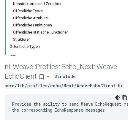
Konstruktoren und Zerstörer
Öffentliche Typen
Öffentliche Attribute
Öffentliche Funktionen
Öffentliche statische Funktionen
Strukturen
Öffentliche Typen
nl
::
Weave
::
Profiles
::
Echo
_
Next
::
Weave
Echo
Client
#include
<src/lib/profiles/echo/Next/WeaveEchoClient.h>
Provides the ability to send Weave EchoRequest mess
the corresponding EchoResponse messages.