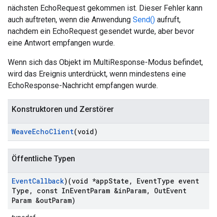
nächsten EchoRequest gekommen ist. Dieser Fehler kann
auch auftreten, wenn die Anwendung
Send()
aufruft,
nachdem ein EchoRequest gesendet wurde, aber bevor
eine Antwort empfangen wurde.
Wenn sich das Objekt im MultiResponse-Modus befindet,
wird das Ereignis unterdrückt, wenn mindestens eine
EchoResponse-Nachricht empfangen wurde.
Konstruktoren und Zerstörer
Weave
Echo
Client
(void)
Öffentliche Typen
Event
Callback
)(void *app
State
,
Event
Type event
Type
,
const In
Event
Param &in
Param
,
Out
Event
Param &out
Param)