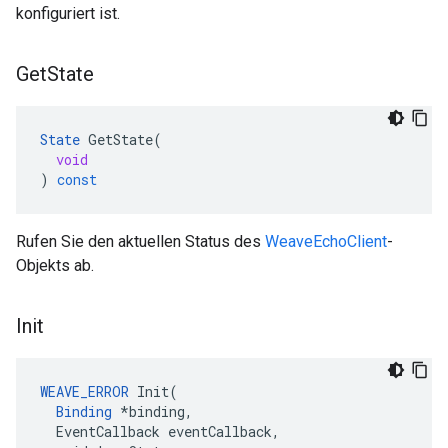
konfiguriert ist.
Get
State
State
GetState
(
void
)
const
Rufen Sie den aktuellen Status des
WeaveEchoClient
-
Objekts ab.
Init
WEAVE_ERROR
 Init(

Binding
 *binding,

  EventCallback eventCallback,
