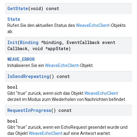
Get
State
(void) const
State
Rufen Sie den aktuellen Status des
WeaveEchoClient
-Objekts
ab.
Init
(
Binding
*binding
,
Event
Callback event
Callback
,
void *app
State)
WEAVE_ERROR
Initialisieren Sie ein
WeaveEchoClient
-Objekt.
Is
Send
Rrepeating
() const
bool
Gibt "true" zurück, wenn sich das Objekt
WeaveEchoClient
derzeit im Modus zum Wiederholen von Nachrichten befindet.
Request
In
Progress
() const
bool
Gibt "true" zurück, wenn ein EchoRequest gesendet wurde und
das Objekt
WeaveEchoClient
auf eine Antwort wartet.