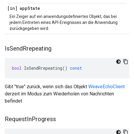
[in] app
State
Ein Zeiger auf ein anwendungsdefiniertes Objekt, das bei
jedem Eintreten eines API-Ereignisses an die Anwendung
zurückgegeben wird.
Is
Send
Rrepeating
bool
IsSendRrepeating
()
const
Gibt "true" zurück, wenn sich das Objekt
WeaveEchoClient
derzeit im Modus zum Wiederholen von Nachrichten
befindet.
Request
In
Progress