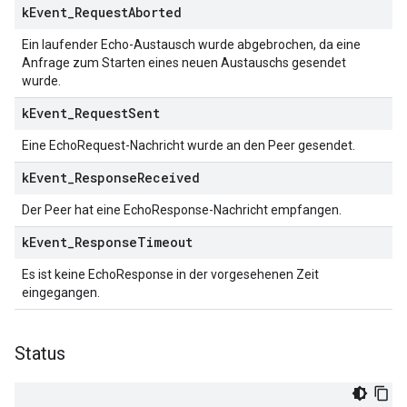
k
Event
_
Request
Aborted
Ein laufender Echo-Austausch wurde abgebrochen, da eine
Anfrage zum Starten eines neuen Austauschs gesendet
wurde.
k
Event
_
Request
Sent
Eine EchoRequest-Nachricht wurde an den Peer gesendet.
k
Event
_
Response
Received
Der Peer hat eine EchoResponse-Nachricht empfangen.
k
Event
_
Response
Timeout
Es ist keine EchoResponse in der vorgesehenen Zeit
eingegangen.
Status