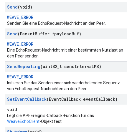
Send
(void)
WEAVE_ERROR
Senden Sie eine EchoRequest-Nachricht an den Peer.
Send
(Packet
Buffer *payload
Buf)
WEAVE_ERROR
Eine EchoRequest-Nachricht mit einer bestimmten Nutzlast an
den Peer senden.
Send
Repeating
(uint32
_
t send
Interval
MS)
WEAVE_ERROR
Initiieren Sie das Senden einer sich wiederholenden Sequenz
von EchoRequest-Nachrichten an den Peer.
Set
Event
Callback
(Event
Callback event
Callback)
void
Legt die API-Ereignis-Callback-Funktion für das
WeaveEchoClient
-Objekt fest.
Shutdown
(void)