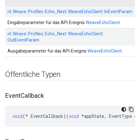
nl::
Weave::
Profiles::
Echo_Next::
WeaveEchoClient::
InEventParam
Eingabeparameter für das API-Ereignis
WeaveEchoClient
.
nl::
Weave::
Profiles::
Echo_Next::
WeaveEchoClient::
OutEventParam
Ausgabeparameter für das API-Ereignis
WeaveEchoClient
.
Öffentliche Typen
Event
Callback
void
(
*
EventCallback
)(
void
*
appState
,
EventType
ev