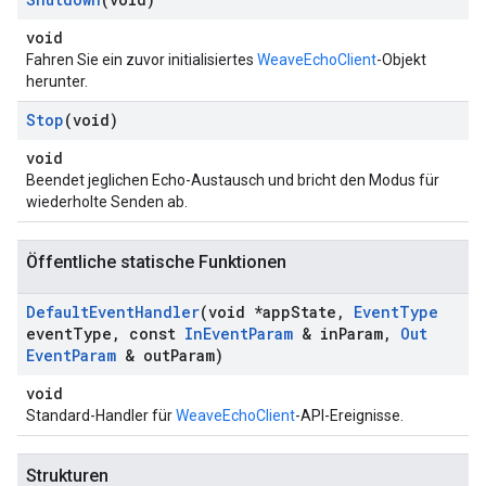
void
Fahren Sie ein zuvor initialisiertes
WeaveEchoClient
-Objekt
herunter.
Stop
(void)
void
Beendet jeglichen Echo-Austausch und bricht den Modus für
wiederholte Senden ab.
Öffentliche statische Funktionen
Default
Event
Handler
(void *app
State
,
Event
Type
event
Type
,
const
In
Event
Param
& in
Param
,
Out
Event
Param
& out
Param)
void
Standard-Handler für
WeaveEchoClient
-API-Ereignisse.
Strukturen