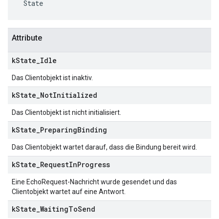
 State
Attribute
k
State
_
Idle
Das Clientobjekt ist inaktiv.
k
State
_
Not
Initialized
Das Clientobjekt ist nicht initialisiert.
k
State
_
Preparing
Binding
Das Clientobjekt wartet darauf, dass die Bindung bereit wird.
k
State
_
Request
In
Progress
Eine EchoRequest-Nachricht wurde gesendet und das
Clientobjekt wartet auf eine Antwort.
k
State
_
Waiting
To
Send