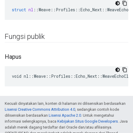
struct
nl
::
Weave
::
Profiles
::
Echo_Next
::
WeaveEchoC
Fungsi publik
Hapus
void nl::Weave::Profiles::Echo_Next::WeaveEchoCli
Kecuali dinyatakan lain, konten di halaman ini dilisensikan berdasarkan
Lisensi Creative Commons Attribution 4.0
, sedangkan contoh kode
dilisensikan berdasarkan
Lisensi Apache 2.0
. Untuk mengetahui
informasi selengkapnya, baca
Kebijakan Situs Google Developers
. Java
adalah merek dagang terdaftar dari Oracle dan/atau afiliasinya.