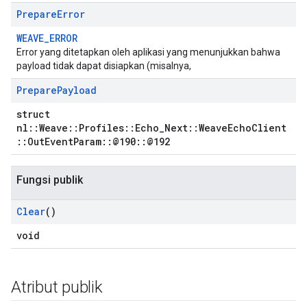
Prepare
Error
WEAVE_ERROR
Error yang ditetapkan oleh aplikasi yang menunjukkan bahwa
payload tidak dapat disiapkan (misalnya,
Prepare
Payload
struct
nl::Weave::Profiles::Echo_Next::WeaveEchoClient
::OutEventParam::@190::@192
Fungsi publik
Clear
()
void
Atribut publik