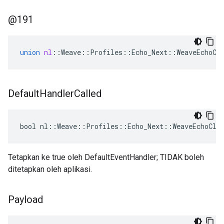
@191
union
nl
::
Weave
::
Profiles
::
Echo_Next
::
WeaveEchoCl
Default
Handler
Called
bool nl::Weave::Profiles::Echo_Next::WeaveEchoCli
Tetapkan ke true oleh DefaultEventHandler; TIDAK boleh
ditetapkan oleh aplikasi.
Payload