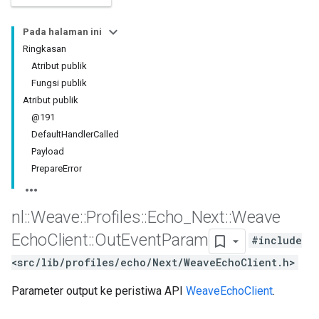
Pada halaman ini
Ringkasan
Atribut publik
Fungsi publik
Atribut publik
@191
DefaultHandlerCalled
Payload
PrepareError
nl
::
Weave
::
Profiles
::
Echo
_
Next
::
Weave
Echo
Client
::
Out
Event
Param
#include
<src/lib/profiles/echo/Next/WeaveEchoClient.h>
Parameter output ke peristiwa API
WeaveEchoClient
.