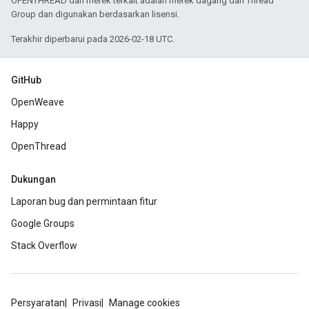
OPENTHREAD dan merek terkait adalah merek dagang dari Thread
Group dan digunakan berdasarkan lisensi.
Terakhir diperbarui pada 2026-02-18 UTC.
GitHub
OpenWeave
Happy
OpenThread
Dukungan
Laporan bug dan permintaan fitur
Google Groups
Stack Overflow
Persyaratan
Privasi
Manage cookies