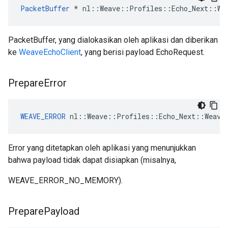
PacketBuffer
*
nl
::
Weave
::
Profiles
::
Echo_Next
::
We
PacketBuffer, yang dialokasikan oleh aplikasi dan diberikan
ke
WeaveEchoClient
, yang berisi payload EchoRequest.
Prepare
Error
WEAVE_ERROR
 nl::Weave::Profiles::Echo_Next::Weave
Error yang ditetapkan oleh aplikasi yang menunjukkan
bahwa payload tidak dapat disiapkan (misalnya,
WEAVE_ERROR_NO_MEMORY).
Prepare
Payload