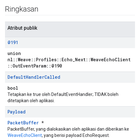
Ringkasan
Atribut publik
@191
union
nl::Weave::Profiles::Echo_Next::WeaveEchoClient
::OutEventParam::@190
Default
Handler
Called
bool
Tetapkan ke true oleh DefaultEventHandler; TIDAK boleh
ditetapkan oleh aplikasi.
Payload
PacketBuffer
*
PacketBuffer, yang dialokasikan oleh aplikasi dan diberikan ke
WeaveEchoClient
, yang berisi payload EchoRequest.