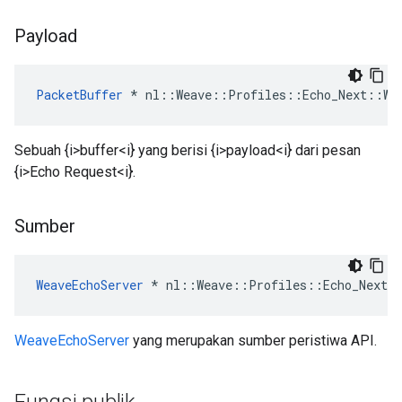
Payload
PacketBuffer
*
nl
::
Weave
::
Profiles
::
Echo_Next
::
We
Sebuah {i>buffer<i} yang berisi {i>payload<i} dari pesan
{i>Echo Request<i}.
Sumber
WeaveEchoServer
 * nl::Weave::Profiles::Echo_Next::
WeaveEchoServer
yang merupakan sumber peristiwa API.