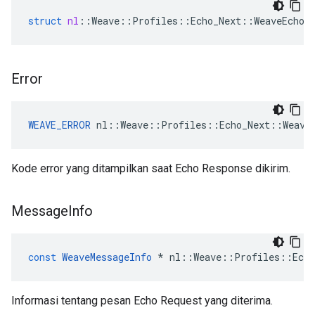
struct
nl
::
Weave
::
Profiles
::
Echo_Next
::
WeaveEchoS
Error
WEAVE_ERROR
 nl::Weave::Profiles::Echo_Next::Weave
Kode error yang ditampilkan saat Echo Response dikirim.
Message
Info
const
WeaveMessageInfo
*
nl
::
Weave
::
Profiles
::
Echo
Informasi tentang pesan Echo Request yang diterima.