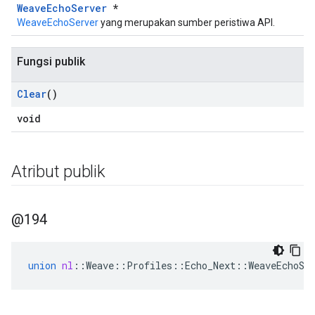
WeaveEchoServer
*
WeaveEchoServer
yang merupakan sumber peristiwa API.
Fungsi publik
Clear
()
void
Atribut publik
@194
union
nl
::
Weave
::
Profiles
::
Echo_Next
::
WeaveEchoSe