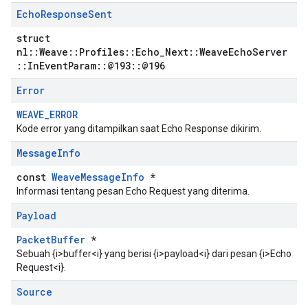
Echo
Response
Sent
struct
nl::Weave::Profiles::Echo_Next::WeaveEchoServer
::InEventParam::@193::@196
Error
WEAVE_ERROR
Kode error yang ditampilkan saat Echo Response dikirim.
Message
Info
const
WeaveMessageInfo
*
Informasi tentang pesan Echo Request yang diterima.
Payload
PacketBuffer
*
Sebuah {i>buffer<i} yang berisi {i>payload<i} dari pesan {i>Echo
Request<i}.
Source