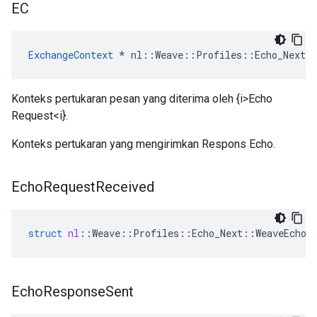
EC
ExchangeContext
 * nl::Weave::Profiles::Echo_Next:
Konteks pertukaran pesan yang diterima oleh {i>Echo
Request<i}.
Konteks pertukaran yang mengirimkan Respons Echo.
Echo
Request
Received
struct
nl
::
Weave
::
Profiles
::
Echo_Next
::
WeaveEchoS
Echo
Response
Sent