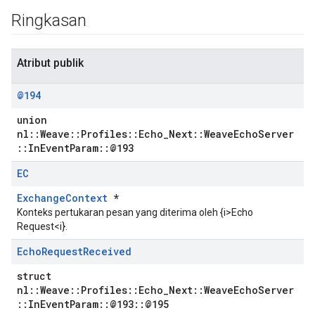
Ringkasan
Atribut publik
@194
union
nl::Weave::Profiles::Echo_Next::WeaveEchoServer
::InEventParam::@193
EC
ExchangeContext
*
Konteks pertukaran pesan yang diterima oleh {i>Echo
Request<i}.
Echo
Request
Received
struct
nl::Weave::Profiles::Echo_Next::WeaveEchoServer
::InEventParam::@193::@195