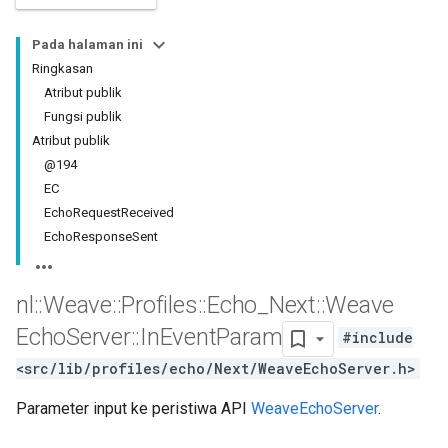
Pada halaman ini
Ringkasan
Atribut publik
Fungsi publik
Atribut publik
@194
EC
EchoRequestReceived
EchoResponseSent
nl
::
Weave
::
Profiles
::
Echo
_
Next
::
Weave
Echo
Server
::
In
Event
Param
#include
<src/lib/profiles/echo/Next/WeaveEchoServer.h>
Parameter input ke peristiwa API
WeaveEchoServer
.