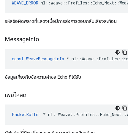
WEAVE_ERROR
 nl::Weave::Profiles::Echo_Next::Weave
รหัสข้อผิดพลาดที่แสดงเมื่อมีการส่งการตอบกลับเสียงสะท้อน
Message
Info
const
WeaveMessageInfo
*
nl
::
Weave
::
Profiles
::
Echo
ข้อมูลเกี่ยวกับข้อความคำขอ Echo ที่ได้รับ
เพย์โหลด
PacketBuffer
*
nl
::
Weave
::
Profiles
::
Echo_Next
::
We
บัฟเฟอร์ที่มีเพย์โหลดของข้อความคำขอเสียงก้อง