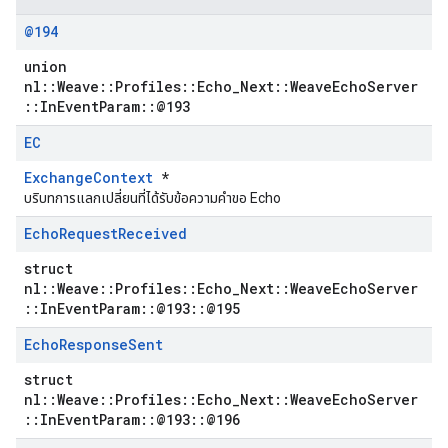
@194
union
nl::Weave::Profiles::Echo_Next::WeaveEchoServer
::InEventParam::@193
EC
ExchangeContext
*
บริบทการแลกเปลี่ยนที่ได้รับข้อความคำขอ Echo
Echo
Request
Received
struct
nl::Weave::Profiles::Echo_Next::WeaveEchoServer
::InEventParam::@193::@195
Echo
Response
Sent
struct
nl::Weave::Profiles::Echo_Next::WeaveEchoServer
::InEventParam::@193::@196