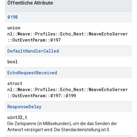
Öffentliche Attribute
@198
union
nl::Weave::Profiles::Echo_Next::WeaveEchoServer
::OutEventParam::@197
Default
Handler
Called
bool
Echo
Request
Received
struct
nl::Weave::Profiles::Echo_Next::WeaveEchoServer
::OutEventParam::@197::@199
Response
Delay
uint32_t
Die Zeitspanne (in Millisekunden), um die das Senden der
Antwort verzögert wird. Die Standardeinstellung ist 0.