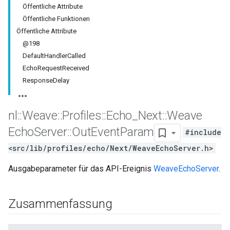
Öffentliche Attribute
Öffentliche Funktionen
Öffentliche Attribute
@198
DefaultHandlerCalled
EchoRequestReceived
ResponseDelay
nl
::
Weave
::
Profiles
::
Echo
_
Next
::
Weave
Echo
Server
::
Out
Event
Param
#include
<src/lib/profiles/echo/Next/WeaveEchoServer.h>
Ausgabeparameter für das API-Ereignis
WeaveEchoServer
.
Zusammenfassung