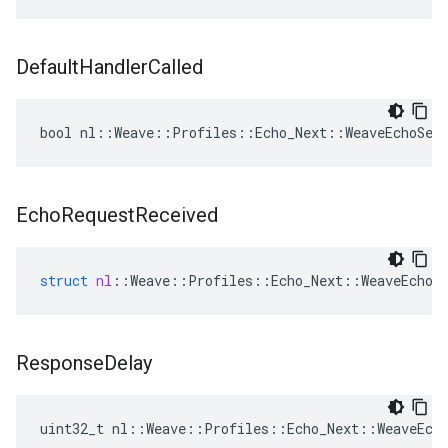
Default
Handler
Called
bool nl::Weave::Profiles::Echo_Next::WeaveEchoSer
Echo
Request
Received
struct
nl
::
Weave
::
Profiles
::
Echo_Next
::
WeaveEchoS
Response
Delay
uint32_t nl::Weave::Profiles::Echo_Next::WeaveEch