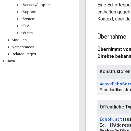
Eine EchoRespon
::
Security
Support
enthalten gegeb
::
Support
Kontext, über d
::
System
::
TLV
::
Warm
Übernahme
Modules
Namespaces
Übernimmt vo
Related Pages
Direkte bekann
Java
Konstruktoren
Weave
Echo
Ser
Standardkonstru
Öffentliche T
Echo
Funct
)(u
Id
,
IPAddress
Packet
Buffer