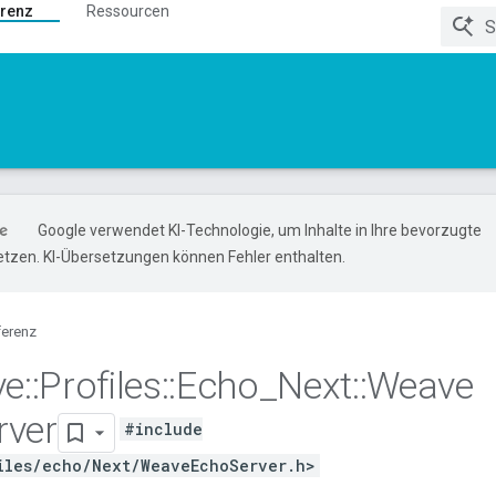
renz
Ressourcen
Google verwendet KI-Technologie, um Inhalte in Ihre bevorzugte
tzen. KI-Übersetzungen können Fehler enthalten.
ferenz
ve
::
Profiles
::
Echo
_
Next
::
Weave
rver
#include
iles/echo/Next/WeaveEchoServer.h>