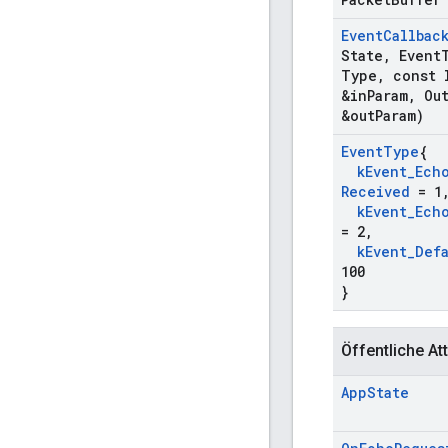
Event
Callbac
State
,
Event
Type
,
const 
&in
Param
,
Ou
&out
Param)
Event
Type
{
k
Event
_
Ech
Received
= 1
k
Event
_
Ech
= 2
,
k
Event
_
Def
100
}
Öffentliche Att
App
State