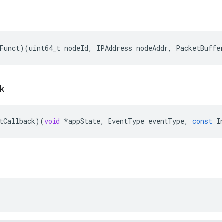
Funct
)(
uint64_t
nodeId
,
IPAddress
nodeAddr
,
PacketBuffe
ck
tCallback
)(
void
*
appState
,
EventType
eventType
,
const
I