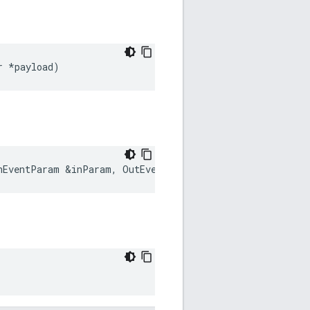
r
*
payload
)
nEventParam
&
inParam
,
OutEventParam
&
outParam
)