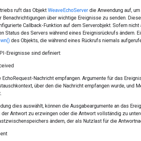
riebs ruft das Objekt
WeaveEchoServer
die Anwendung auf, um
r Benachrichtigungen über wichtige Ereignisse zu senden. Diese
onfigurierte Callback-Funktion auf dem Serverobjekt. Sofern nic
 Status des Servers während eines Ereignisrückrufs ändern. Ei
wn()
des Objekts, die während eines Rückrufs niemals aufgeruf
I-Ereignisse sind definiert:
ceived
ne EchoRequest-Nachricht empfangen. Argumente für das Ereignis 
stauschkontext, über den die Nachricht empfangen wurde, und M
.
ung dies auswählt, können die Ausgabeargumente an das Ereig
 der Antwort zu erzwingen oder die Antwort vollständig zu unte
astzwischenspeichers ändern, der als Nutzlast für die Antwortnac
ent