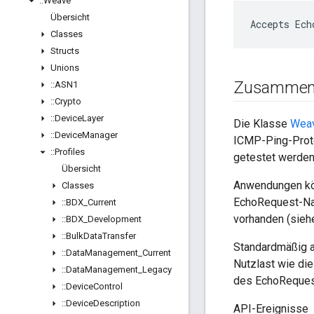
::
Weave
Übersicht
Accepts Ech
Classes
Structs
Unions
Zusammen
::
ASN1
::
Crypto
::
Device
Layer
Die Klasse
Wea
::
Device
Manager
ICMP-Ping-Proto
::
Profiles
getestet werden
Übersicht
Anwendungen kö
Classes
EchoRequest-Nac
::
BDX
_
Current
vorhanden (sie
::
BDX
_
Development
::
Bulk
Data
Transfer
Standardmäßig 
::
Data
Management
_
Current
Nutzlast wie di
::
Data
Management
_
Legacy
des EchoReques
::
Device
Control
::
Device
Description
API-Ereignisse