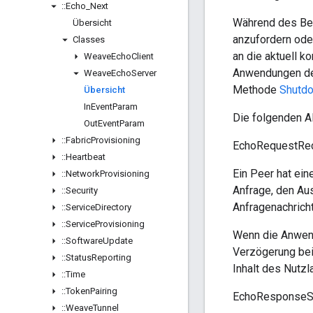
::
Echo
_
Next
Während des Bet
Übersicht
anzufordern ode
Classes
an die aktuell k
Weave
Echo
Client
Anwendungen den
Weave
Echo
Server
Methode
Shutdo
Übersicht
In
Event
Param
Die folgenden AP
Out
Event
Param
::
Fabric
Provisioning
EchoRequestRe
::
Heartbeat
Ein Peer hat ei
::
Network
Provisioning
Anfrage, den Au
::
Security
Anfragenachricht
::
Service
Directory
::
Service
Provisioning
Wenn die Anwend
::
Software
Update
Verzögerung bei
::
Status
Reporting
Inhalt des Nutzl
::
Time
::
Token
Pairing
EchoResponseS
::
Weave
Tunnel