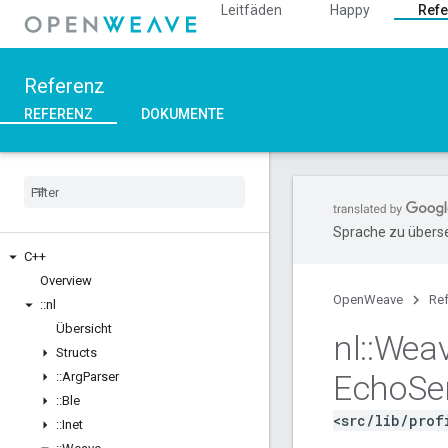
Leitfäden
Happy
Refe
Referenz
REFERENZ
DOKUMENTE
Sprache zu überse
C++
Overview
OpenWeave
Re
::
nl
Übersicht
nl
::
Wea
Structs
Echo
Se
::
Arg
Parser
::
Ble
<src/lib/prof
::
Inet