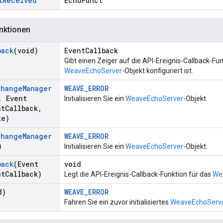
t
Received
EchoFunct
nktionen
back
(void)
EventCallback
Gibt einen Zeiger auf die API-Ereignis-Callback-Funk
WeaveEchoServer
-Objekt konfiguriert ist.
change
Manager
WEAVE_ERROR
,
Event
Initialisieren Sie ein
WeaveEchoServer
-Objekt.
nt
Callback
,
te)
change
Manager
WEAVE_ERROR
)
Initialisieren Sie ein
WeaveEchoServer
-Objekt.
back
(Event
void
nt
Callback)
Legt die API-Ereignis-Callback-Funktion für das
We
d)
WEAVE_ERROR
Fahren Sie ein zuvor initialisiertes
WeaveEchoServ