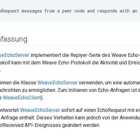
oRequest messages from a peer node and responds with an 
fassung
veEchoServer
implementiert die Replyer-Seite des Weave Echo-P
koll kann mit dem Weave Echo-Protokoll die Aktivität und Erre
.
nnen die Klasse
WeaveEchoServer
verwenden, um eine automat
hrichten zu ermöglichen. Zum Initiieren von Echo-Anfragen ist
he
WeaveEchoClient
).
antwortet
WeaveEchoServer
sofort auf einen EchoRequest mit ei
e Anfrage enthält. Dieses Verhalten kann jedoch von der Anwend
tReceived API-Ereignisses geändert werden.