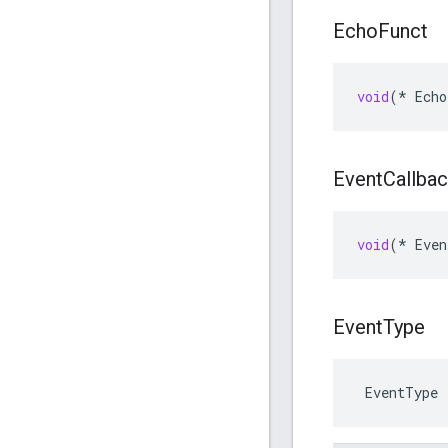
Echo
Funct
void
(
*
Echo
Event
Callba
void
(
*
Even
Event
Type
 EventType