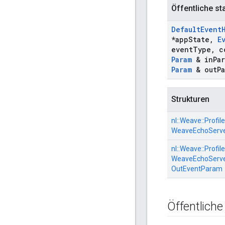
Öffentliche st
Default
Event
*app
State
,
E
event
Type
,
c
Param
& in
Pa
Param
& out
P
Strukturen
nl::
Weave::
Profile
WeaveEchoServe
nl::
Weave::
Profile
WeaveEchoServe
OutEventParam
Öffentlich