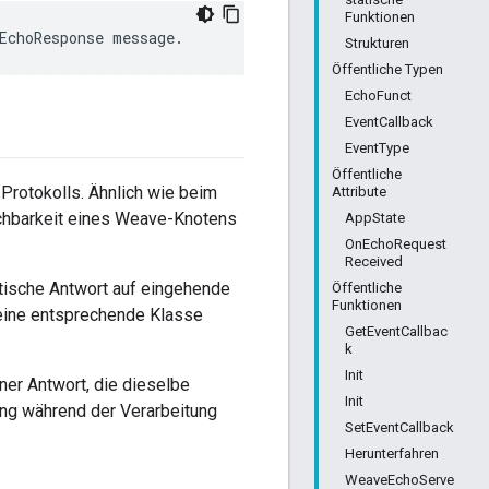
Funktionen
EchoResponse message.
Strukturen
Öffentliche Typen
EchoFunct
EventCallback
EventType
Öffentliche
rotokolls. Ähnlich wie beim
Attribute
ichbarkeit eines Weave-Knotens
AppState
OnEchoRequest
Received
ische Antwort auf eingehende
Öffentliche
Funktionen
 eine entsprechende Klasse
GetEventCallbac
k
Init
ner Antwort, die dieselbe
Init
ung während der Verarbeitung
SetEventCallback
Herunterfahren
WeaveEchoServe