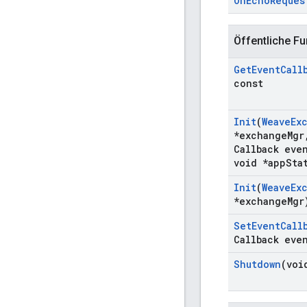
On
Echo
Reques
Öffentliche Fu
Get
Event
Call
const
Init
(
Weave
Ex
*exchange
Mgr
Callback eve
void *app
Sta
Init
(
Weave
Ex
*exchange
Mgr
Set
Event
Call
Callback eve
Shutdown
(voi