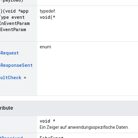
k
)(void *app
typedef.
Type event
void(*
In
Event
Param
t
Event
Param
enum
o
Request
,
o
Response
Sent
ault
Check
=
ribute
void *
Ein Zeiger auf anwendungsspezifische Daten.