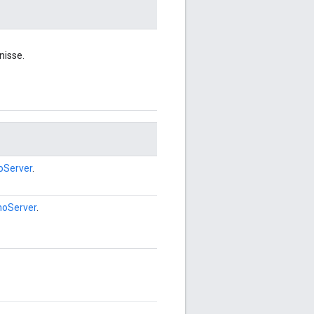
nisse.
Server
.
oServer
.