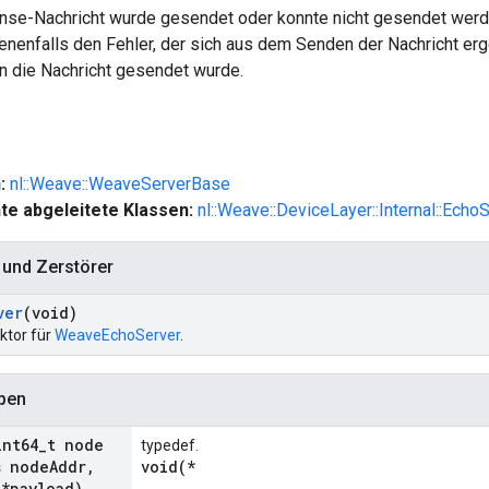
se-Nachricht wurde gesendet oder konnte nicht gesendet werde
enenfalls den Fehler, der sich aus dem Senden der Nachricht er
en die Nachricht gesendet wurde.
n:
nl::Weave::WeaveServerBase
te abgeleitete Klassen:
nl::Weave::DeviceLayer::Internal::Echo
 und Zerstörer
ver
(void)
ktor für
WeaveEchoServer
.
ypen
int64
_
t node
typedef.
 node
Addr
,
void(*
 *payload)