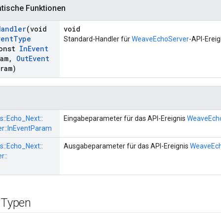
atische Funktionen
Handler
(void
void
vent
Type
Standard-Handler für
WeaveEchoServer
-API-Ereig
onst
In
Event
ram
,
Out
Event
aram)
s::
Echo_Next::
Eingabeparameter für das API-Ereignis
WeaveEcho
r::
InEventParam
s::
Echo_Next::
Ausgabeparameter für das API-Ereignis
WeaveEch
r::
e Typen