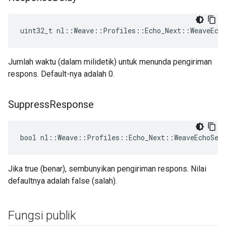
uint32_t nl::Weave::Profiles::Echo_Next::WeaveEch
Jumlah waktu (dalam milidetik) untuk menunda pengiriman
respons. Default-nya adalah 0.
Suppress
Response
bool nl::Weave::Profiles::Echo_Next::WeaveEchoSer
Jika true (benar), sembunyikan pengiriman respons. Nilai
defaultnya adalah false (salah).
Fungsi publik