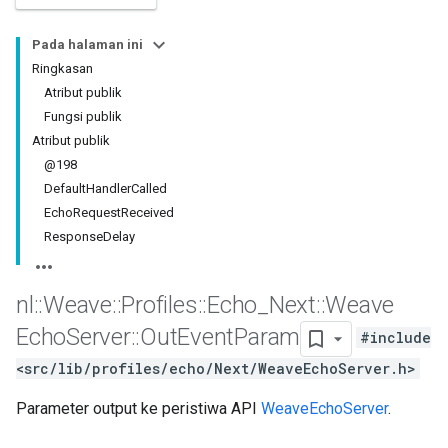
Pada halaman ini
Ringkasan
Atribut publik
Fungsi publik
Atribut publik
@198
DefaultHandlerCalled
EchoRequestReceived
ResponseDelay
nl
::
Weave
::
Profiles
::
Echo
_
Next
::
Weave
Echo
Server
::
Out
Event
Param
#include
<src/lib/profiles/echo/Next/WeaveEchoServer.h>
Parameter output ke peristiwa API
WeaveEchoServer
.