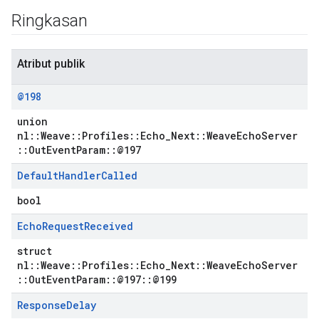
Ringkasan
Atribut publik
@198
union
nl::Weave::Profiles::Echo_Next::WeaveEchoServer
::OutEventParam::@197
Default
Handler
Called
bool
Echo
Request
Received
struct
nl::Weave::Profiles::Echo_Next::WeaveEchoServer
::OutEventParam::@197::@199
Response
Delay