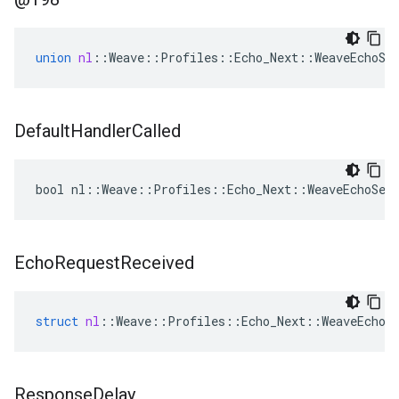
union
nl
::
Weave
::
Profiles
::
Echo_Next
::
WeaveEchoSe
Default
Handler
Called
bool nl::Weave::Profiles::Echo_Next::WeaveEchoSer
Echo
Request
Received
struct
nl
::
Weave
::
Profiles
::
Echo_Next
::
WeaveEchoS
Response
Delay