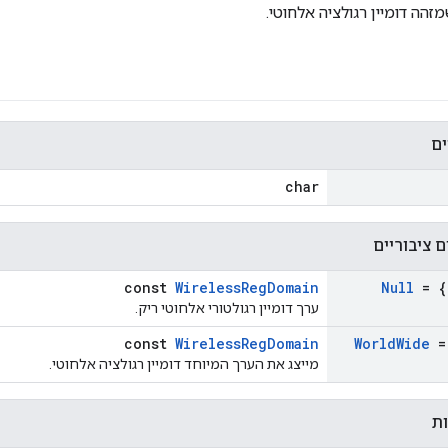
מזהה דומיין רגולציה אלחוטי.
ים
char
 ציבוריים
const
WirelessRegDomain
Null
= {
ערך דומיין רגולטורי אלחוטי ריק.
const
WirelessRegDomain
World
Wide
=
מייצג את הערך המיוחד דומיין רגולציה אלחוטי.
ות