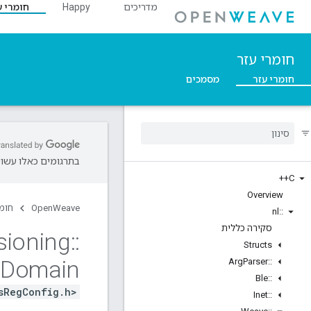
מדריכים
Happy
חומרי ע
חומרי עזר
חומרי עזר
מסמכים
בתרגומים כאלו עשויו
C++
Overview
OpenWeave
חומר
nl
::
סקירה כללית
sioning
::
Structs
g
Domain
Arg
Parser
::
Ble
::
sRegConfig.h>
Inet
::