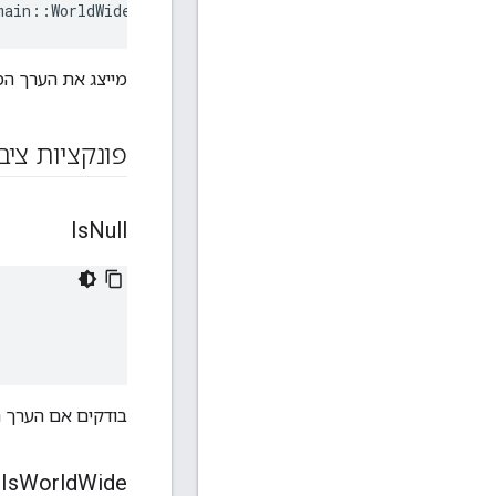
main
::
WorldWide
=
{
'0'
,
'0'
}
מייצג את הערך המי
פונקציות ציב
Is
Null
בודקים אם הערך הוא l
Is
World
Wide