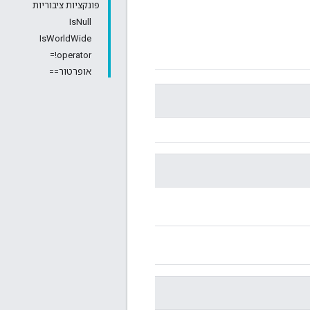
פונקציות ציבוריות
IsNull
IsWorldWide
operator!=
אופרטור==