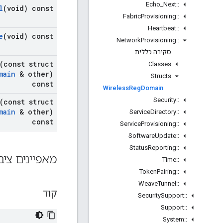
Echo
_
Next
::
l
(void) const
Fabric
Provisioning
::
Heartbeat
::
e
(void) const
Network
Provisioning
::
סקירה כללית
(const struct
Classes
main
& other)
Structs
const
Wireless
Reg
Domain
Security
::
(const struct
main
& other)
Service
Directory
::
const
Service
Provisioning
::
Software
Update
::
Status
Reporting
::
מאפיינים ציב
Time
::
Token
Pairing
::
Weave
Tunnel
::
קוד
Security
Support
::
Support
::
System
::