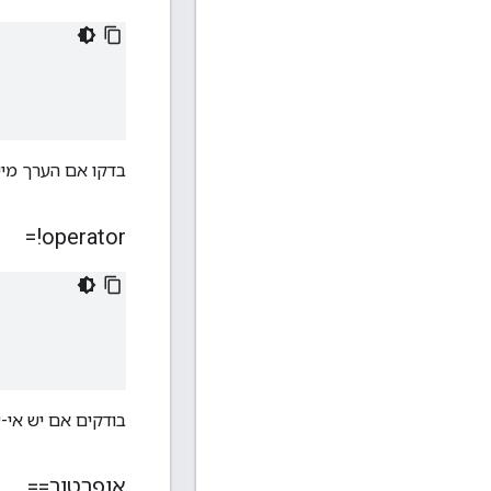
בדקו אם הערך מייצ
operator!=
בודקים אם יש אי-ש
אופרטור==