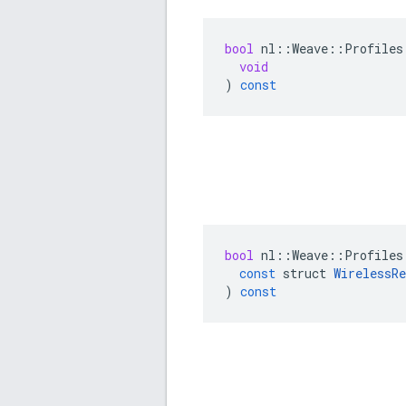
bool
nl
::
Weave
::
Profiles
void
)
const
bool
nl
::
Weave
::
Profiles
const
struct
WirelessR
)
const