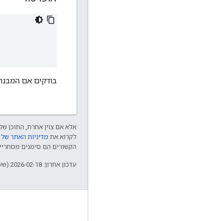
בודקים אם המבנה
אלא אם צוין אחרת, התוכן של 
לקרוא את
מדיניות האתר של Google Developers‏
הקשורים הם סימנים מסחריים של Thread Group והשימוש בהם נע
עדכון אחרון: 2026-02-18 (שעון UTC).
GitHub