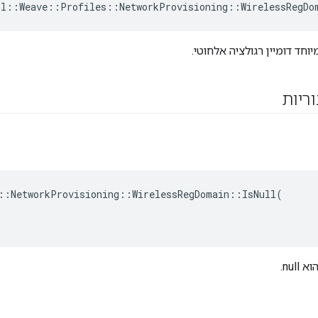
nl
::
Weave
::
Profiles
::
NetworkProvisioning
::
WirelessRegDo
וחד דומיין רגולציה אלחוטי.
וריות
::
NetworkProvisioning
::
WirelessRegDomain
::
IsNull
(
nul.