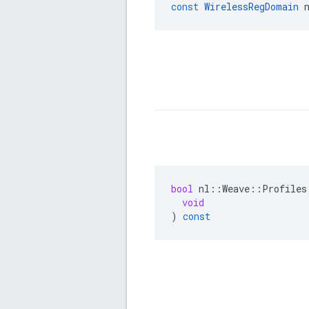
const
WirelessRegDomain
bool
nl
::
Weave
::
Profiles
void
)
const