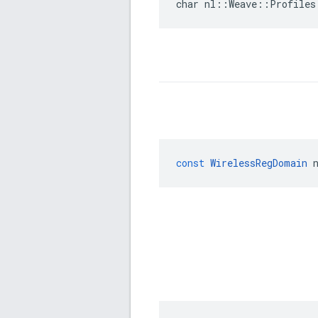
char nl::Weave::Profiles
const
WirelessRegDomain