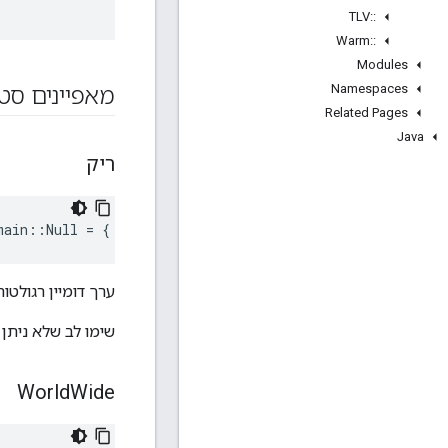
TLV
::
Warm
::
Modules
Namespaces
מאפיינים סטט
Related Pages
Java
ריק
main
::
Null
=
{
'
\0
'
,
'
\0
'
}
ערך דומיין רגולטור
שימו לב שלא ניתן
World
Wide