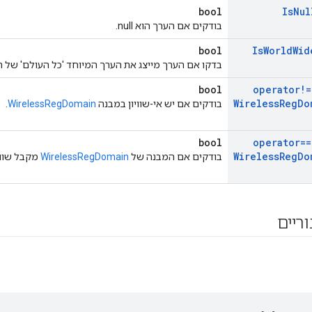
bool
Is
Nul
בודקים אם הערך הוא null.
bool
Is
World
Wid
בדקו אם הערך מייצג את הערך המיוחד 'כל העולם' של תק
bool
operator!=
Wireless
Reg
Do
בודקים אם יש אי-שוויון במבנה
WirelessRegDomain
.
bool
operator==
Wireless
Reg
Do
בודקים אם המבנה של
WirelessRegDomain
מקבל שוויו
וריים