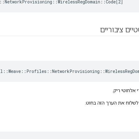
::NetworkProvisioning::WirelessRegDomain::Code[2]
יים ציבוריים
nl
::
Weave
::
Profiles
::
NetworkProvisioning
::
WirelessRegDo
י אלחוטי ריק.
 לשלוח את הערך הזה בחוט.