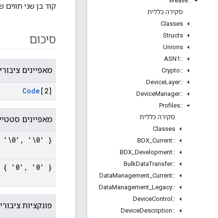
Weave
::
קוד בן שני תווים ש
סקירה כללית
Classes
Structs
סיכום
Unions
ASN1
::
מאפיינים ציבורי
Crypto
::
Device
Layer
::
Code
[2]
Device
Manager
::
Profiles
::
סקירה כללית
מאפיינים סטטיים
Classes
 '\0'
,
'\0' }
BDX
_
Current
::
BDX
_
Development
::
Bulk
Data
Transfer
::
 { '0'
,
'0' }
Data
Management
_
Current
::
Data
Management
_
Legacy
::
Device
Control
::
פונקציות ציבורי
Device
Description
::