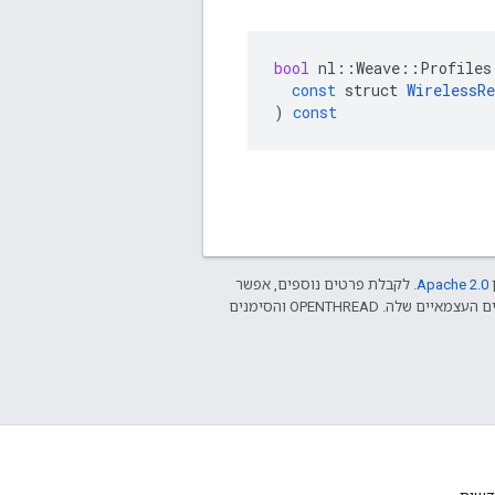
bool
nl
::
Weave
::
Profiles
const
struct
WirelessR
)
const
ן
Apache 2.0‏
. לקבלת פרטים נוספים, אפשר
.‏ Java הוא סימן מסחרי רשום של חברת Oracle ו/או של השותפים העצמאיים שלה. ‫OPENTHREAD והסימנים