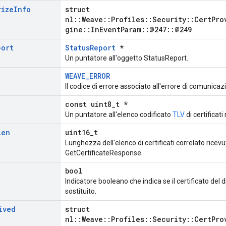
rize
Info
struct
nl::Weave::Profiles::Security::CertPro
gine::InEventParam::@247::@249
port
StatusReport
*
Un puntatore all'oggetto StatusReport.
WEAVE_ERROR
Il codice di errore associato all'errore di comunicaz
const uint8_t *
Un puntatore all'elenco codificato
TLV
di certificati
Len
uint16_t
Lunghezza dell'elenco di certificati correlato rice
GetCertificateResponse.
bool
Indicatore booleano che indica se il certificato del
sostituito.
ived
struct
nl::Weave::Profiles::Security::CertPro