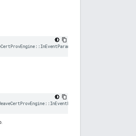
eCertProvEngine::InEventParam::Reason
WeaveCertProvEngine
::
InEventParam
::
RelatedCerts
o.