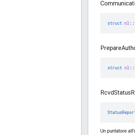
Communicat
struct
nl
::
Prepare
Auth
struct
nl
::
Rcvd
Status
R
StatusRepor
Un puntatore all