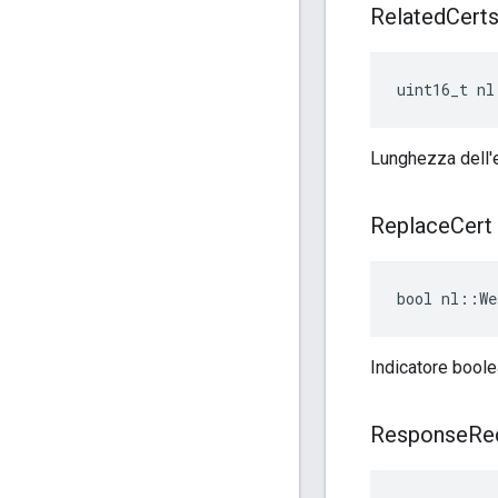
Related
Cert
uint16_t nl
Lunghezza dell'e
Replace
Cert
bool nl::We
Indicatore boole
Response
Re