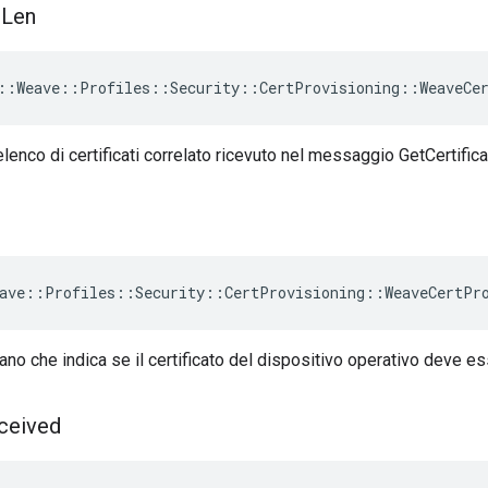
s
Len
::Weave::Profiles::Security::CertProvisioning::WeaveCe
lenco di certificati correlato ricevuto nel messaggio GetCertifi
ave::Profiles::Security::CertProvisioning::WeaveCertPr
ano che indica se il certificato del dispositivo operativo deve es
ceived