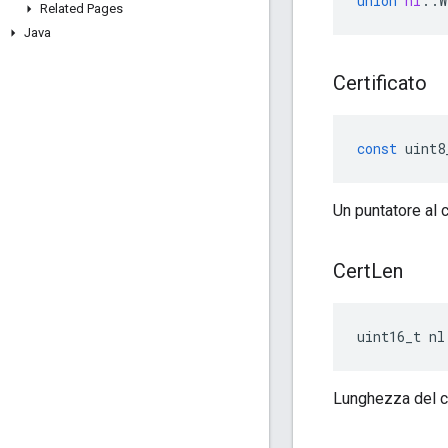
union
nl
::
W
Related Pages
Java
Certificato
const
uint8
Un puntatore al 
Cert
Len
uint16_t nl
Lunghezza del c