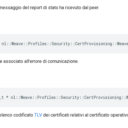
 messaggio del report di stato ha ricevuto dal peer.
 nl::Weave::Profiles::Security::CertProvisioning::Weav
re associato all'errore di comunicazione.
s
_t
*
nl
::
Weave
::
Profiles
::
Security
::
CertProvisioning
::
'elenco codificato
TLV
dei certificati relativi al certificato operativ