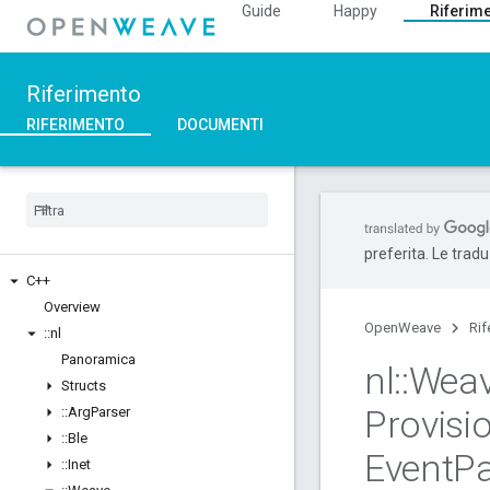
Guide
Happy
Riferim
Riferimento
RIFERIMENTO
DOCUMENTI
preferita. Le trad
C++
Overview
OpenWeave
Rif
::
nl
Panoramica
nl
::
Wea
Structs
Provisi
::
Arg
Parser
::
Ble
Event
P
::
Inet