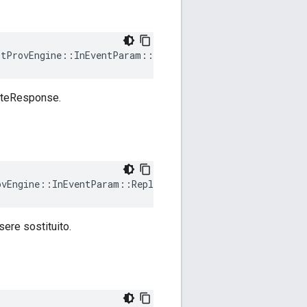
rtProvEngine::InEventParam::RelatedCertsLen
cateResponse.
ovEngine::InEventParam::ReplaceCert
sere sostituito.