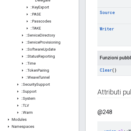
Delegate
::
Key
Export
Source
::
PASE
::
Passcodes
::
TAKE
Writer
::
Service
Directory
::
Service
Provisioning
::
Software
Update
::
Status
Reporting
Funzioni pubb
::
Time
Clear
()
::
Token
Pairing
::
Weave
Tunnel
::
Security
Support
Attributi pu
::
Support
::
System
::
TLV
@248
::
Warm
Modules
Namespaces