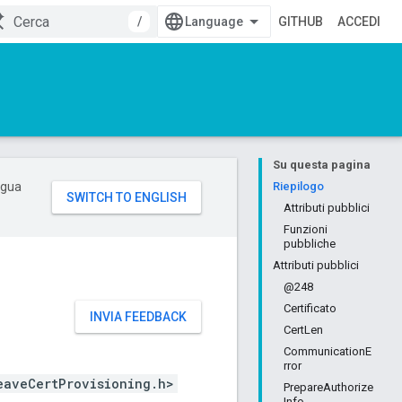
/
GITHUB
ACCEDI
Su questa pagina
ingua
Riepilogo
Attributi pubblici
Funzioni
pubbliche
Attributi pubblici
@248
Certificato
INVIA FEEDBACK
CertLen
CommunicationE
rror
eaveCertProvisioning.h>
PrepareAuthorize
Info