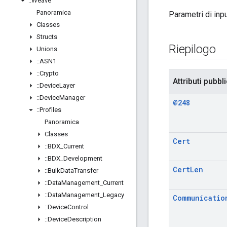
::
Weave
Panoramica
Parametri di inp
Classes
Structs
Riepilogo
Unions
::
ASN1
::
Crypto
Attributi pubbli
::
Device
Layer
::
Device
Manager
@248
::
Profiles
Panoramica
Classes
Cert
::
BDX
_
Current
::
BDX
_
Development
Cert
Len
::
Bulk
Data
Transfer
::
Data
Management
_
Current
::
Data
Management
_
Legacy
Communicatio
::
Device
Control
::
Device
Description