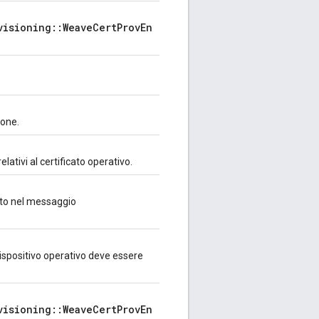
visioning::WeaveCertProvEn
ione.
 relativi al certificato operativo.
vuto nel messaggio
 dispositivo operativo deve essere
visioning::WeaveCertProvEn