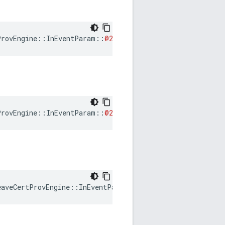
ProvEngine
::
InEventParam
::
@247
::
@250
nl
::
Weave
::
Profil
ProvEngine
::
InEventParam
::
@247
::
@249
nl
::
Weave
::
Profil
aveCertProvEngine::InEventParam::RcvdStatusReport