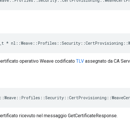
eave
::
Profiles
::
Security
::
CertProvisioning
::
WeaveCertP
_t
*
nl
::
Weave
::
Profiles
::
Security
::
CertProvisioning
::
certificato operativo Weave codificato
TLV
assegnato da CA Serv
::Weave::Profiles::Security::CertProvisioning::WeaveCe
ertificato ricevuto nel messaggio GetCertificateResponse.