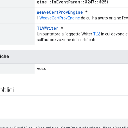
gine::InEventParam::@247::@251
WeaveCertProvEngine
*
Il
WeaveCertProvEngine
da cui ha avuto origine l'e
TLVWriter
*
Un puntatore all'oggetto Writer
TLV
, in cui devono 
sull'autorizzazione del certificato.
liche
void
bblici