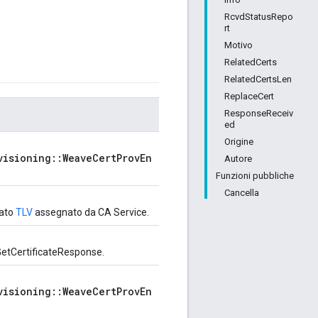
RcvdStatusRepo
rt
Motivo
RelatedCerts
RelatedCertsLen
ReplaceCert
ResponseReceiv
ed
Origine
visioning::WeaveCertProvEn
Autore
Funzioni pubbliche
Cancella
cato
TLV
assegnato da CA Service.
GetCertificateResponse.
visioning::WeaveCertProvEn