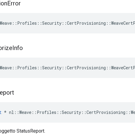
ion
Error
Weave
::
Profiles
::
Security
::
CertProvisioning
::
WeaveCert
orize
Info
Weave
::
Profiles
::
Security
::
CertProvisioning
::
WeaveCert
eport
t
 * nl::Weave::Profiles::Security::CertProvisioning::We
'oggetto StatusReport.