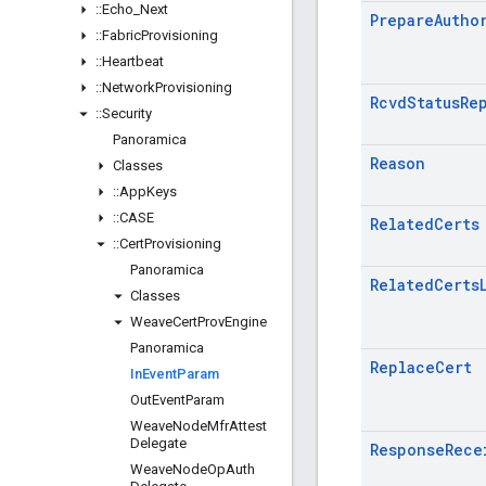
::
Echo
_
Next
Prepare
Autho
::
Fabric
Provisioning
::
Heartbeat
::
Network
Provisioning
Rcvd
Status
Re
::
Security
Panoramica
Reason
Classes
::
App
Keys
::
CASE
Related
Certs
::
Cert
Provisioning
Panoramica
Related
Certs
Classes
Weave
Cert
Prov
Engine
Panoramica
Replace
Cert
In
Event
Param
Out
Event
Param
Weave
Node
Mfr
Attest
Delegate
Response
Rece
Weave
Node
Op
Auth