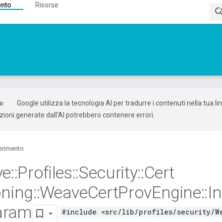
ento
Risorse
Google utilizza la tecnologia AI per tradurre i contenuti nella tua l
uzioni generate dall'AI potrebbero contenere errori.
erimento
ve
::
Profiles
::
Security
::
Cert
oning
::
Weave
Cert
Prov
Engine
::
In
aram
#include <src/lib/profiles/security/W