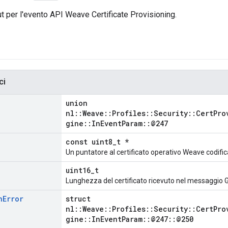
ut per l'evento API Weave Certificate Provisioning.
ci
union
nl::Weave::Profiles::Security::CertPro
gine::InEventParam::@247
const uint8_t *
Un puntatore al certificato operativo Weave codifi
uint16_t
Lunghezza del certificato ricevuto nel messaggio 
n
Error
struct
nl::Weave::Profiles::Security::CertPro
gine::InEventParam::@247::@250