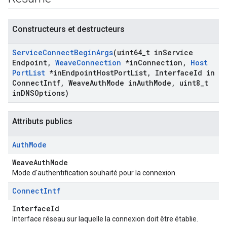
Constructeurs et destructeurs
Service
Connect
Begin
Args
(uint64
_
t in
Service
Endpoint
,
Weave
Connection
*in
Connection
,
Host
Port
List
*in
Endpoint
Host
Port
List
,
Interface
Id in
Connect
Intf
,
Weave
Auth
Mode in
Auth
Mode
,
uint8
_
t
in
DNSOptions)
Attributs publics
Auth
Mode
WeaveAuthMode
Mode d'authentification souhaité pour la connexion.
Connect
Intf
InterfaceId
Interface réseau sur laquelle la connexion doit être établie.