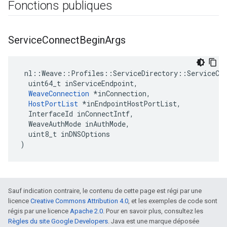
Fonctions publiques
Service
Connect
Begin
Args
 nl::Weave::Profiles::ServiceDirectory::ServiceCon
  uint64_t inServiceEndpoint,

WeaveConnection
 *inConnection,

HostPortList
 *inEndpointHostPortList,

  InterfaceId inConnectIntf,

  WeaveAuthMode inAuthMode,

  uint8_t inDNSOptions

)
Sauf indication contraire, le contenu de cette page est régi par une
licence
Creative Commons Attribution 4.0
, et les exemples de code sont
régis par une licence
Apache 2.0
. Pour en savoir plus, consultez les
Règles du site Google Developers
. Java est une marque déposée