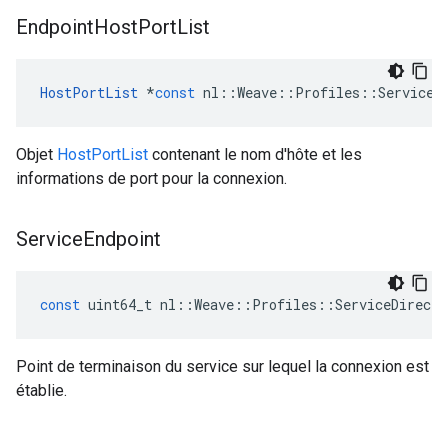
Endpoint
Host
Port
List
HostPortList
*
const
nl
::
Weave
::
Profiles
::
ServiceD
Objet
HostPortList
contenant le nom d'hôte et les
informations de port pour la connexion.
Service
Endpoint
const
uint64_t
nl
::
Weave
::
Profiles
::
ServiceDirecto
Point de terminaison du service sur lequel la connexion est
établie.