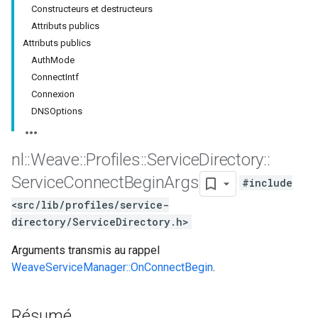
Constructeurs et destructeurs
Attributs publics
Attributs publics
AuthMode
ConnectIntf
Connexion
DNSOptions
nl
::
Weave
::
Profiles
::
Service
Directory
::
Service
Connect
Begin
Args
#include
<src/lib/profiles/service-
directory/ServiceDirectory.h>
Arguments transmis au rappel
WeaveServiceManager::OnConnectBegin
.
Résumé