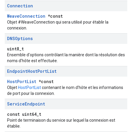
Connection
WeaveConnection
*const
Objet #WeaveConnection qui sera utilisé pour établir la
connexion.
DNSOptions
uint8_t
Ensemble d'options contrôlant la manière dont la résolution des
noms d'hôte est effectuée.
Endpoint
Host
Port
List
HostPortList
*const
Objet
HostPortList
contenant le nom d'hôte et les informations
de port pour la connexion.
Service
Endpoint
const uint64_t
Point de terminaison du service sur lequel la connexion est
établie.