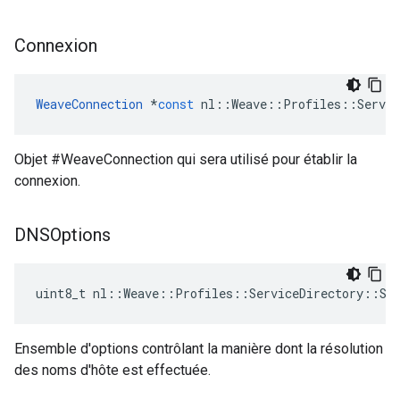
Connexion
WeaveConnection
*
const
nl
::
Weave
::
Profiles
::
Servic
Objet #WeaveConnection qui sera utilisé pour établir la
connexion.
DNSOptions
uint8_t nl::Weave::Profiles::ServiceDirectory::Ser
Ensemble d'options contrôlant la manière dont la résolution
des noms d'hôte est effectuée.