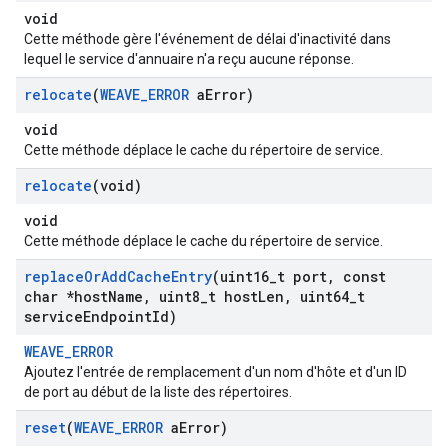
void
Cette méthode gère l'événement de délai d'inactivité dans
lequel le service d'annuaire n'a reçu aucune réponse.
relocate
(
WEAVE
_
ERROR
a
Error)
void
Cette méthode déplace le cache du répertoire de service.
relocate
(void)
void
Cette méthode déplace le cache du répertoire de service.
replace
Or
Add
Cache
Entry
(uint16
_
t port
,
const
char *host
Name
,
uint8
_
t host
Len
,
uint64
_
t
service
Endpoint
Id)
WEAVE_ERROR
Ajoutez l'entrée de remplacement d'un nom d'hôte et d'un ID
de port au début de la liste des répertoires.
reset
(
WEAVE
_
ERROR
a
Error)