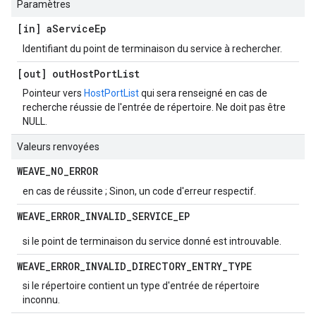
Paramètres
[in] a
Service
Ep
Identifiant du point de terminaison du service à rechercher.
[out] out
Host
Port
List
Pointeur vers
HostPortList
qui sera renseigné en cas de
recherche réussie de l'entrée de répertoire. Ne doit pas être
NULL.
Valeurs renvoyées
WEAVE
_
NO
_
ERROR
en cas de réussite ; Sinon, un code d'erreur respectif.
WEAVE
_
ERROR
_
INVALID
_
SERVICE
_
EP
si le point de terminaison du service donné est introuvable.
WEAVE
_
ERROR
_
INVALID
_
DIRECTORY
_
ENTRY
_
TYPE
si le répertoire contient un type d'entrée de répertoire
inconnu.