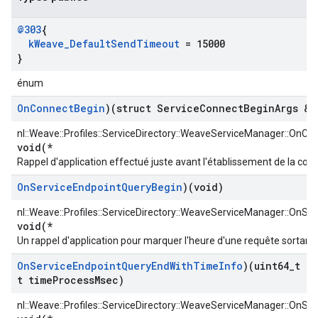
@303
{
k
Weave
_
Default
Send
Timeout
= 15000
}
énum
On
Connect
Begin
)(struct Service
Connect
Begin
Args &a
nl::Weave::Profiles::ServiceDirectory::WeaveServiceManager::OnCo
void(*
Rappel d'application effectué juste avant l'établissement de la con
On
Service
Endpoint
Query
Begin
)(void)
nl::Weave::Profiles::ServiceDirectory::WeaveServiceManager::OnS
void(*
Un rappel d'application pour marquer l'heure d'une requête sortante
On
Service
Endpoint
Query
End
With
Time
Info
)(uint64
_
t t
t time
Process
Msec)
nl::Weave::Profiles::ServiceDirectory::WeaveServiceManager::OnS