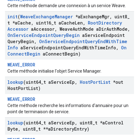
Cette méthode demande une connexion à un service Weave.
init
(
Weave
Exchange
Manager
*a
Exchange
Mgr
,
uint8
_
t *a
Cache
,
uint16
_
t a
Cache
Len
,
Root
Directory
Accessor
a
Accessor
,
Weave
Auth
Mode a
Dir
Auth
Mode
,
On
Service
Endpoint
Query
Begin
a
Service
Endpoint
Query
Begin
,
On
Service
Endpoint
Query
End
With
Time
Info
a
Service
Endpoint
Query
End
With
Time
Info
,
On
Connect
Begin
a
Connect
Begin)
WEAVE_ERROR
Cette méthode initialise l'objet Service Manager.
lookup
(uint64
_
t a
Service
Ep
,
Host
Port
List
*out
Host
Port
List)
WEAVE_ERROR
Cette méthode recherche les informations d'annuaire pour un
point de terminaison de service.
lookup
(uint64
_
t a
Service
Ep
,
uint8
_
t *a
Control
Byte
,
uint8
_
t **a
Directory
Entry)