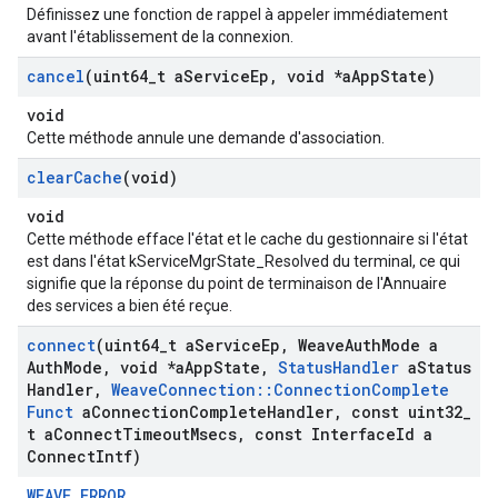
Définissez une fonction de rappel à appeler immédiatement
avant l'établissement de la connexion.
cancel
(uint64
_
t a
Service
Ep
,
void *a
App
State)
void
Cette méthode annule une demande d'association.
clear
Cache
(void)
void
Cette méthode efface l'état et le cache du gestionnaire si l'état
est dans l'état kServiceMgrState_Resolved du terminal, ce qui
signifie que la réponse du point de terminaison de l'Annuaire
des services a bien été reçue.
connect
(uint64
_
t a
Service
Ep
,
Weave
Auth
Mode a
Auth
Mode
,
void *a
App
State
,
Status
Handler
a
Status
Handler
,
Weave
Connection
::
Connection
Complete
Funct
a
Connection
Complete
Handler
,
const uint32
_
t a
Connect
Timeout
Msecs
,
const Interface
Id a
Connect
Intf)
WEAVE_ERROR