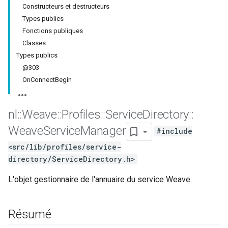
Constructeurs et destructeurs
Types publics
Fonctions publiques
Classes
Types publics
@303
OnConnectBegin
nl
::
Weave
::
Profiles
::
Service
Directory
::
Weave
Service
Manager
#include
<src/lib/profiles/service-
directory/ServiceDirectory.h>
L'objet gestionnaire de l'annuaire du service Weave.
Résumé