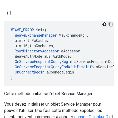
init
WEAVE_ERROR
 init(

WeaveExchangeManager
 *aExchangeMgr,

  uint8_t *aCache,

  uint16_t aCacheLen,

RootDirectoryAccessor
 aAccessor,

  WeaveAuthMode aDirAuthMode,

OnServiceEndpointQueryBegin
 aServiceEndpointQuery
OnServiceEndpointQueryEndWithTimeInfo
 aServiceEn
OnConnectBegin
 aConnectBegin

)
Cette méthode initialise l'objet Service Manager.
Vous devez initialiser un objet Service Manager pour
pouvoir l'utiliser. Une fois cette méthode appelée, les
clients peuvent commencer à appeler
connect()
,
lookup()
et