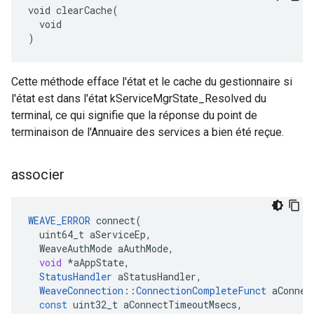
void clearCache(

  void

)
Cette méthode efface l'état et le cache du gestionnaire si
l'état est dans l'état kServiceMgrState_Resolved du
terminal, ce qui signifie que la réponse du point de
terminaison de l'Annuaire des services a bien été reçue.
associer
WEAVE_ERROR
connect
(
uint64_t
aServiceEp
,
WeaveAuthMode
aAuthMode
,
void
*
aAppState
,
StatusHandler
aStatusHandler
,
WeaveConnection
::
ConnectionCompleteFunct
aConnec
const
uint32_t
aConnectTimeoutMsecs
,