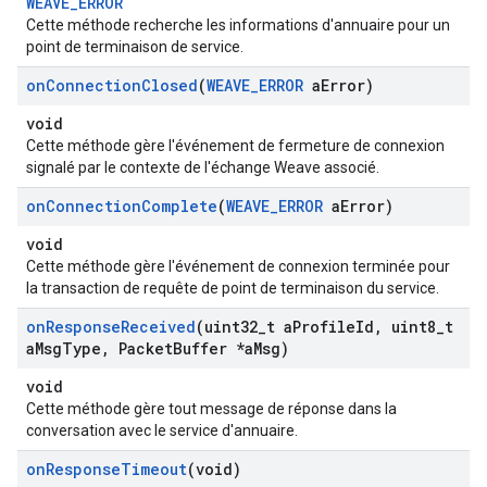
WEAVE_ERROR
Cette méthode recherche les informations d'annuaire pour un
point de terminaison de service.
on
Connection
Closed
(
WEAVE
_
ERROR
a
Error)
void
Cette méthode gère l'événement de fermeture de connexion
signalé par le contexte de l'échange Weave associé.
on
Connection
Complete
(
WEAVE
_
ERROR
a
Error)
void
Cette méthode gère l'événement de connexion terminée pour
la transaction de requête de point de terminaison du service.
on
Response
Received
(uint32
_
t a
Profile
Id
,
uint8
_
t
a
Msg
Type
,
Packet
Buffer *a
Msg)
void
Cette méthode gère tout message de réponse dans la
conversation avec le service d'annuaire.
on
Response
Timeout
(void)