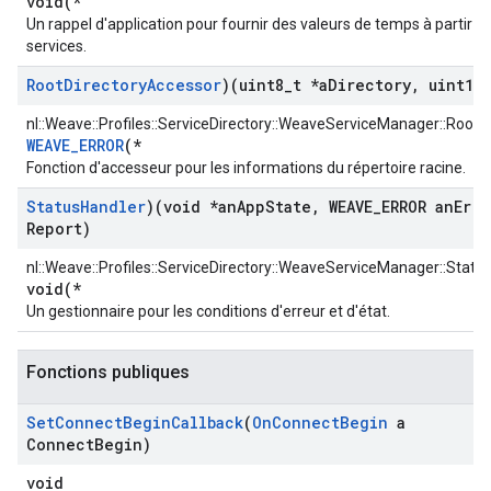
void(*
Un rappel d'application pour fournir des valeurs de temps à partir d
services.
Root
Directory
Accessor
)(uint8
_
t *a
Directory
,
uint16
_
nl::Weave::Profiles::ServiceDirectory::WeaveServiceManager::Root
WEAVE_ERROR
(*
Fonction d'accesseur pour les informations du répertoire racine.
Status
Handler
)(void *an
App
State
,
WEAVE
_
ERROR an
Erro
Report)
nl::Weave::Profiles::ServiceDirectory::WeaveServiceManager::Statu
void(*
Un gestionnaire pour les conditions d'erreur et d'état.
Fonctions publiques
Set
Connect
Begin
Callback
(
On
Connect
Begin
a
Connect
Begin)
void