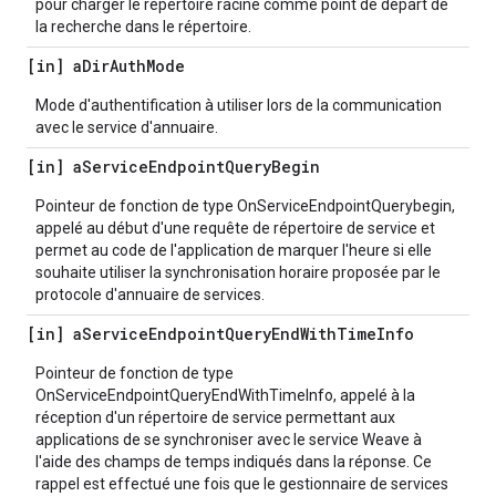
pour charger le répertoire racine comme point de départ de
la recherche dans le répertoire.
[in] a
Dir
Auth
Mode
Mode d'authentification à utiliser lors de la communication
avec le service d'annuaire.
[in] a
Service
Endpoint
Query
Begin
Pointeur de fonction de type OnServiceEndpointQuerybegin,
appelé au début d'une requête de répertoire de service et
permet au code de l'application de marquer l'heure si elle
souhaite utiliser la synchronisation horaire proposée par le
protocole d'annuaire de services.
[in] a
Service
Endpoint
Query
End
With
Time
Info
Pointeur de fonction de type
OnServiceEndpointQueryEndWithTimeInfo, appelé à la
réception d'un répertoire de service permettant aux
applications de se synchroniser avec le service Weave à
l'aide des champs de temps indiqués dans la réponse. Ce
rappel est effectué une fois que le gestionnaire de services