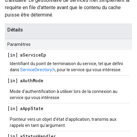
d'annuaire. Le gestionnaire de services met simplement la
requête en file d'attente avant que le contenu du cache
puisse être déterminé.
Détails
Paramètres
[in] a
Service
Ep
Identifiant du point de terminaison du service, tel que défini
dans
ServiceDirectory.h
, pour le service qui vous intéresse.
[in] a
Auth
Mode
Mode d'authentification à utiliser lors de la connexion au
service qui vous intéresse.
[in] a
App
State
Pointeur vers un objet d'état d'application, transmis aux
rappels en tant qu'argument.
[in] a
Status
Handler