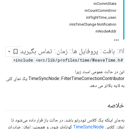
mCommState
mCountCommError
mFlightTime_usec
mIsTimeChange Notification
mNodeAddr
nl
::
بافت
::
پروفایل ها
::
زمان
::
تماس بگیرید
#include <src/lib/profiles/time/WeaveTime.h>
این در حالت عمومی است زیرا
TimeSyncNode::FilterTimeCorrectionContributor یک نمای کلی
به لایه بالاتر می دهد.
خلاصه
به‌جای اینکه یک کلاس تودرتو باشد، در حالت باز قرار داده می‌شود تا
اعلان کلاس
TimeSyncNode
کوتاه‌تر شود، و همچنین اعلان صادرات