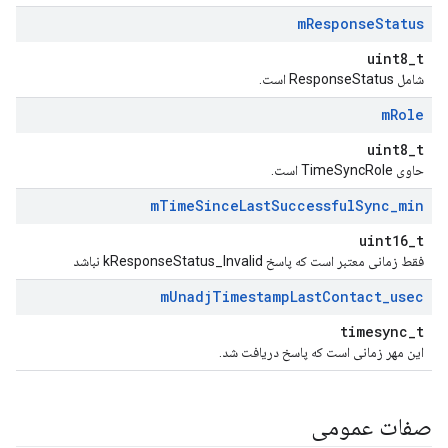
m
Response
Status
uint8_t
شامل ResponseStatus است.
m
Role
uint8_t
حاوی TimeSyncRole است.
m
Time
Since
Last
Successful
Sync
_
min
uint16_t
فقط زمانی معتبر است که پاسخ kResponseStatus_Invalid نباشد
m
Unadj
Timestamp
Last
Contact
_
usec
timesync_t
این مهر زمانی است که پاسخ دریافت شد.
صفات عمومی