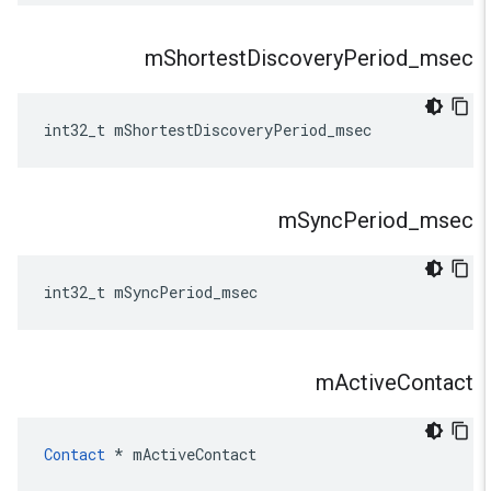
m
Shortest
Discovery
Period
_
msec
int32_t
mShortestDiscoveryPeriod_msec
m
Sync
Period
_
msec
int32_t
mSyncPeriod_msec
m
Active
Contact
Contact
*
mActiveContact