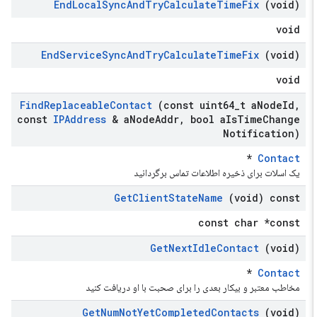
End
Local
Sync
And
Try
Calculate
Time
Fix
(void)
void
End
Service
Sync
And
Try
Calculate
Time
Fix
(void)
void
Find
Replaceable
Contact
(const uint64
_
t a
Node
Id
,
const
IPAddress
& a
Node
Addr
,
bool a
Is
Time
Change
Notification)
*
Contact
یک اسلات برای ذخیره اطلاعات تماس برگردانید
Get
Client
State
Name
(void) const
const char *const
Get
Next
Idle
Contact
(void)
*
Contact
مخاطب معتبر و بیکار بعدی را برای صحبت با او دریافت کنید
Get
Num
Not
Yet
Completed
Contacts
(void)