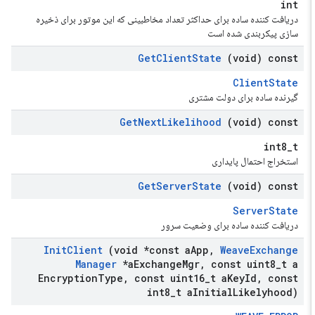
int
دریافت کننده ساده برای حداکثر تعداد مخاطبینی که این موتور برای ذخیره
سازی پیکربندی شده است
Get
Client
State
(void) const
ClientState
گیرنده ساده برای دولت مشتری
Get
Next
Likelihood
(void) const
int8_t
استخراج احتمال پایداری
Get
Server
State
(void) const
ServerState
دریافت کننده ساده برای وضعیت سرور
Init
Client
(void *const a
App
,
Weave
Exchange
Manager
*a
Exchange
Mgr
,
const uint8
_
t a
Encryption
Type
,
const uint16
_
t a
Key
Id
,
const
int8
_
t a
Initial
Likelyhood)