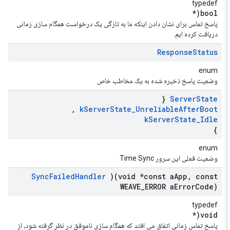
typedef
bool(*
پاسخ تماس برای نشان دادن اینکه ما به تازگی یک درخواست همگام سازی زمانی
دریافت کرده ایم.
Response
Status
enum
وضعیت پاسخ ذخیره شده به یک مخاطب خاص
{
Server
State
,
k
Server
State
_
Unreliable
After
Boot
k
Server
State
_
Idle
}
enum
وضعیت فعلی این سرور Time Sync
Sync
Failed
Handler
)(void *const a
App
,
const
WEAVE
_
ERROR a
Error
Code)
typedef
void(*
پاسخ تماس زمانی اتفاق می افتد که همگام سازی ناموفق در نظر گرفته شود، از