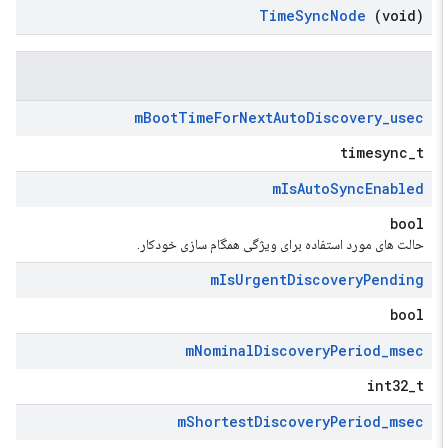
Time
Sync
Node
(void)
m
Boot
Time
For
Next
Auto
Discovery
_
usec
timesync_t
m
Is
Auto
Sync
Enabled
bool
حالت های مورد استفاده برای ویژگی همگام سازی خودکار.
m
Is
Urgent
Discovery
Pending
bool
m
Nominal
Discovery
Period
_
msec
int32_t
m
Shortest
Discovery
Period
_
msec