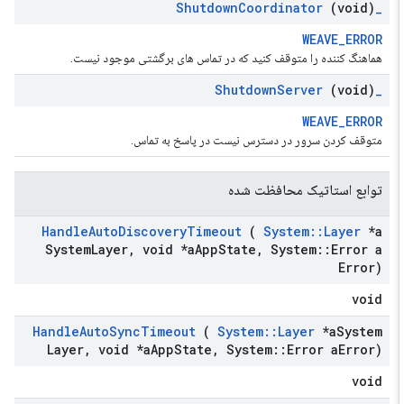
Shutdown
Coordinator
(void)
_
WEAVE_ERROR
هماهنگ کننده را متوقف کنید که در تماس های برگشتی موجود نیست.
Shutdown
Server
(void)
_
WEAVE_ERROR
متوقف کردن سرور در دسترس نیست در پاسخ به تماس.
توابع استاتیک محافظت شده
Handle
Auto
Discovery
Timeout
(
System
::
Layer
*a
System
Layer
,
void *a
App
State
,
System
::
Error a
Error)
void
Handle
Auto
Sync
Timeout
(
System
::
Layer
*a
System
Layer
,
void *a
App
State
,
System
::
Error a
Error)
void