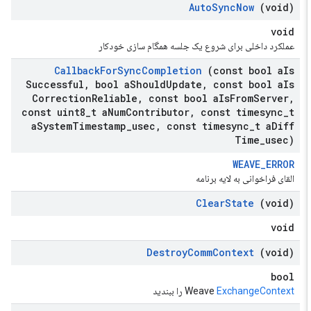
Auto
Sync
Now
(void)
void
عملکرد داخلی برای شروع یک جلسه همگام سازی خودکار
Callback
For
Sync
Completion
(const bool a
Is
Successful
,
bool a
Should
Update
,
const bool a
Is
Correction
Reliable
,
const bool a
Is
From
Server
,
const uint8
_
t a
Num
Contributor
,
const timesync
_
t
a
System
Timestamp
_
usec
,
const timesync
_
t a
Diff
Time
_
usec)
WEAVE_ERROR
القای فراخوانی به لایه برنامه
Clear
State
(void)
void
Destroy
Comm
Context
(void)
bool
ExchangeContext
Weave
را ببندید