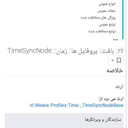
انواع عمومی
صفات عمومی
ویژگی های محافظت شده
توابع عمومی
توابع محافظت شده
nl
::
بافت
::
پروفایل ها
::
زمان
::
Time
Node
Sync
خلاصه
ارث
ارث می برد از:
nl::Weave::Profiles::Time::_TimeSyncNodeBase
سازندگان و ویرانگرها