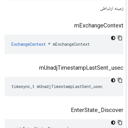
زمینه ارتباطی
m
Exchange
Context
ExchangeContext
*
mExchangeContext
m
Unadj
Timestamp
Last
Sent
_
usec
timesync_t
mUnadjTimestampLastSent_usec
Enter
State
_
Discover