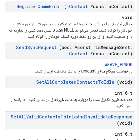
Register
Comm
Error
(
Contact
*const a
Contact)
void
خطای ارتباطی را در یک مخاطب خاص ثبت کنید و در صورت نیاز دوره کشف
خودکار را کوتاه کنید. تماس می‌تواند NULL باشد تا نشان دهد کسی را نداریم که
با او صحبت کنیم، و از این رو فقط دوره کشف خودکار را کوتاه کنید.
Send
Sync
Request
(bool *const r
Is
Message
Sent
,
Contact
*const a
Contact)
WEAVE_ERROR
درخواست همگام سازی unicast را به یک مخاطب ارسال کنید.
Set
All
Completed
Contacts
To
Idle
(void)
int16_t
همه مخاطبین تکمیل شده را دوباره به حالت غیرفعال بازنشانی کنید، اما پاسخ را
لمس نکنید.
Set
All
Valid
Contacts
To
Idle
And
Invalidate
Response
(void)
int16_t