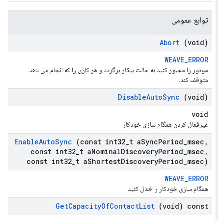
توابع عمومی
Abort
(void)
WEAVE_ERROR
موتور را مجبور کنید به حالت بیکار برگردد و هر کاری را که انجام می دهد
متوقف کند.
Disable
Auto
Sync
(void)
void
غیرفعال کردن همگام سازی خودکار
Enable
Auto
Sync
(const int32
_
t a
Sync
Period
_
msec
,
const int32
_
t a
Nominal
Discovery
Period
_
msec
,
const int32
_
t a
Shortest
Discovery
Period
_
msec)
WEAVE_ERROR
همگام سازی خودکار را فعال کنید
Get
Capacity
Of
Contact
List
(void) const