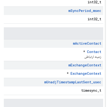
int32_t
m
Sync
Period
_
msec
int32_t
m
Active
Contact
*
Contact
زمینه ارتباطی
m
Exchange
Context
*
ExchangeContext
m
Unadj
Timestamp
Last
Sent
_
usec
timesync_t