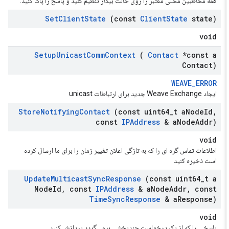
همه مخاطبین محلی معتبر را روی حالت بیکار تنظیم کنید و پاسخ را پاک کنید.
Set
Client
State
(const
Client
State
state)
void
Setup
Unicast
Comm
Context
(
Contact
*const a
Contact)
WEAVE_ERROR
ایجاد Weave Exchange جدید برای ارتباطات unicast
Store
Notifying
Contact
(const uint64
_
t a
Node
Id
,
const
IPAddress
& a
Node
Addr)
void
اطلاعات تماس گره ای را که به تازگی اعلان تغییر زمان را برای ما ارسال کرده
است ذخیره کنید
Update
Multicast
Sync
Response
(const uint64
_
t a
Node
Id
,
const
IPAddress
& a
Node
Addr
,
const
Time
Sync
Response
& a
Response)
void
پاسخی را که از یک درخواست چندپخشی برمی‌گردد پردازش کنید