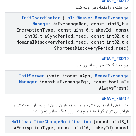
WEAVE_ERROR
این مشتری را مقداردهی اولیه کنید.
Init
Coordinator
(
nl
::
Weave
::
Weave
Exchange
Manager
*a
Exchange
Mgr
,
const uint8
_
t a
Encryption
Type
,
const uint16
_
t a
Key
Id
,
const
int32
_
t a
Sync
Period
_
msec
,
const int32
_
t a
Nominal
Discovery
Period
_
msec
,
const int32
_
t a
Shortest
Discovery
Period
_
msec)
WEAVE_ERROR
این هماهنگ کننده را راه اندازی کنید.
Init
Server
(void *const a
App
,
Weave
Exchange
Manager
*const a
Exchange
Mgr
,
const bool a
Is
Always
Fresh)
WEAVE_ERROR
مقداردهی اولیه برای نقش سرور باید به عنوان اولین تابع پس از ساخت شیء
فراخوانی شود، اگر قصد داریم یک سرور همگام سازی زمان باشد.
Multicast
Time
Change
Notification
(const uint8
_
t
a
Encryption
Type
,
const uint16
_
t a
Key
Id) const