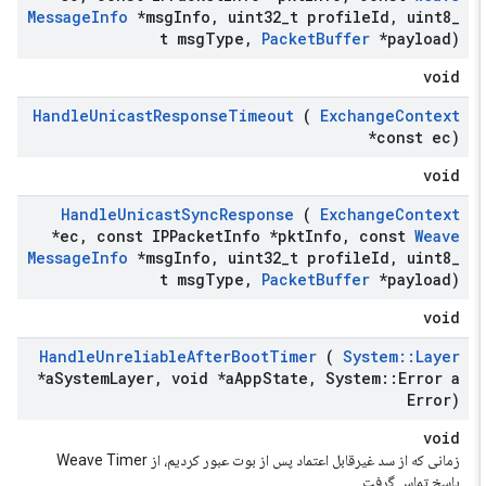
Message
Info
*msg
Info
,
uint32
_
t profile
Id
,
uint8
_
t msg
Type
,
Packet
Buffer
*payload)
void
Handle
Unicast
Response
Timeout
(
Exchange
Context
*const ec)
void
Handle
Unicast
Sync
Response
(
Exchange
Context
*ec
,
const IPPacket
Info *pkt
Info
,
const
Weave
Message
Info
*msg
Info
,
uint32
_
t profile
Id
,
uint8
_
t msg
Type
,
Packet
Buffer
*payload)
void
Handle
Unreliable
After
Boot
Timer
(
System
::
Layer
*a
System
Layer
,
void *a
App
State
,
System
::
Error a
Error)
void
زمانی که از سد غیرقابل اعتماد پس از بوت عبور کردیم، از Weave Timer
پاسخ تماس گرفت