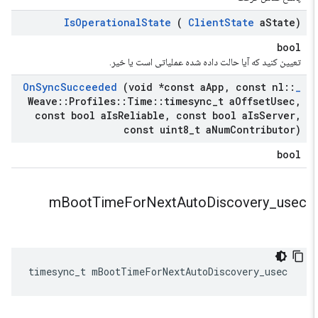
Is
Operational
State
(
Client
State
a
State)
bool
تعیین کنید که آیا حالت داده شده عملیاتی است یا خیر.
On
Sync
Succeeded
(void *const a
App
,
const nl
::
_
Weave
::
Profiles
::
Time
::
timesync
_
t a
Offset
Usec
,
const bool a
Is
Reliable
,
const bool a
Is
Server
,
const uint8
_
t a
Num
Contributor)
bool
m
Boot
Time
For
Next
Auto
Discovery
_
usec
timesync_t
mBootTimeForNextAutoDiscovery_usec