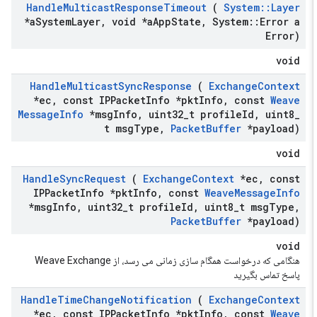
Handle
Multicast
Response
Timeout
(
System
::
Layer
*a
System
Layer
,
void *a
App
State
,
System
::
Error a
Error)
void
Handle
Multicast
Sync
Response
(
Exchange
Context
*ec
,
const IPPacket
Info *pkt
Info
,
const
Weave
Message
Info
*msg
Info
,
uint32
_
t profile
Id
,
uint8
_
t msg
Type
,
Packet
Buffer
*payload)
void
Handle
Sync
Request
(
Exchange
Context
*ec
,
const
IPPacket
Info *pkt
Info
,
const
Weave
Message
Info
*msg
Info
,
uint32
_
t profile
Id
,
uint8
_
t msg
Type
,
Packet
Buffer
*payload)
void
هنگامی که درخواست همگام سازی زمانی می رسد، از Weave Exchange
پاسخ تماس بگیرید
Handle
Time
Change
Notification
(
Exchange
Context
*ec
,
const IPPacket
Info *pkt
Info
,
const
Weave