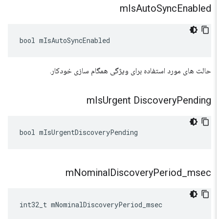
m
Is
Auto
Sync
Enabled
bool
mIsAutoSyncEnabled
حالت های مورد استفاده برای ویژگی همگام سازی خودکار.
m
Is
Urgent Discovery
Pending
bool
mIsUrgentDiscoveryPending
m
Nominal
Discovery
Period
_
msec
int32_t
mNominalDiscoveryPeriod_msec