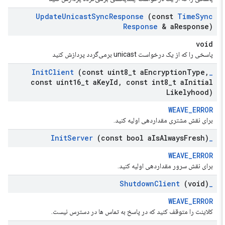
Update
Unicast
Sync
Response
(const
Time
Sync
Response
& a
Response)
void
پاسخی را که از یک درخواست unicast برمی‌گردد پردازش کنید
Init
Client
(const uint8
_
t a
Encryption
Type
,
_
const uint16
_
t a
Key
Id
,
const int8
_
t a
Initial
Likelyhood)
WEAVE_ERROR
برای نقش مشتری مقداردهی اولیه کنید.
Init
Server
(const bool a
Is
Always
Fresh)
_
WEAVE_ERROR
برای نقش سرور مقداردهی اولیه کنید.
Shutdown
Client
(void)
_
WEAVE_ERROR
کلاینت را متوقف کنید که در پاسخ به تماس ها در دسترس نیست.