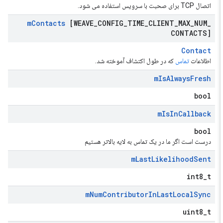
اتصال TCP برای صحبت با سرویس استفاده می شود.
m
Contacts
[WEAVE
_
CONFIG
_
TIME
_
CLIENT
_
MAX
_
NUM
_
CONTACTS]
Contact
اطلاعات
تماس
که در طول اکتشاف آموخته شد.
m
Is
Always
Fresh
bool
m
Is
In
Callback
bool
درست است اگر ما در یک تماس به لایه بالاتر هستیم
m
Last
Likelihood
Sent
int8_t
m
Num
Contributor
In
Last
Local
Sync
uint8_t