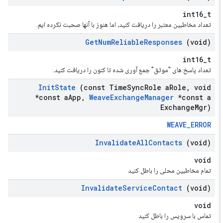
int16_t
تعداد مخاطبین معتبر را دریافت کنید، اما هنوز با آنها صحبت نکرده ایم.
Get
Num
Reliable
Responses
(void)
int16_t
تعداد پاسخ های "موثق" جمع آوری شده تا کنون را دریافت کنید.
Init
State
(const Time
Sync
Role a
Role
,
void
*const a
App
,
Weave
Exchange
Manager
*const a
Exchange
Mgr)
WEAVE_ERROR
Invalidate
All
Contacts
(void)
void
تمام مخاطبین محلی را باطل کنید
Invalidate
Service
Contact
(void)
void
تماس با سرویس را باطل کنید