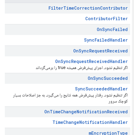
Filter
Time
Correction
Contributor
ContributorFilter
On
Sync
Failed
SyncFailedHandler
On
Sync
Request
Received
OnSyncRequestReceivedHandler
اگر تنظیم نشود، اجرای پیش‌فرض همیشه true را برمی‌گرداند
On
Sync
Succeeded
SyncSucceededHandler
اگر تنظیم نشود، رفتار پیش‌فرض همه نتایج را می‌گیرد، به جز اصلاحات بسیار
کوچک سرور
On
Time
Change
Notification
Received
TimeChangeNotificationHandler
m
Encryption
Type