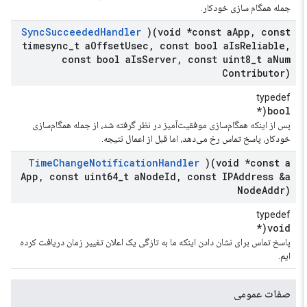
جمله همگام سازی خودکار.
Sync
Succeeded
Handler
)(void *const a
App
,
const
timesync
_
t a
Offset
Usec
,
const bool a
Is
Reliable
,
const bool a
Is
Server
,
const uint8
_
t a
Num
Contributor)
typedef
bool(*
پس از اینکه همگام‌سازی موفقیت‌آمیز در نظر گرفته شد، از جمله همگام‌سازی
خودکار، پاسخ تماس رخ می‌دهد، اما قبل از اعمال نتیجه.
Time
Change
Notification
Handler
)(void *const a
App
,
const uint64
_
t a
Node
Id
,
const IPAddress &a
Node
Addr)
typedef
void(*
پاسخ تماس برای نشان دادن اینکه ما به تازگی یک اعلان تغییر زمان دریافت کرده
ایم.
صفات عمومی