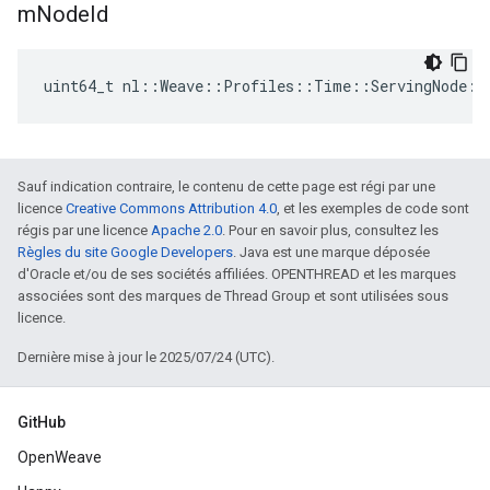
m
Node
Id
uint64_t
nl
::
Weave
::
Profiles
::
Time
::
ServingNode
::
Sauf indication contraire, le contenu de cette page est régi par une
licence
Creative Commons Attribution 4.0
, et les exemples de code sont
régis par une licence
Apache 2.0
. Pour en savoir plus, consultez les
Règles du site Google Developers
. Java est une marque déposée
d'Oracle et/ou de ses sociétés affiliées. OPENTHREAD et les marques
associées sont des marques de Thread Group et sont utilisées sous
licence.
Dernière mise à jour le 2025/07/24 (UTC).
GitHub
OpenWeave