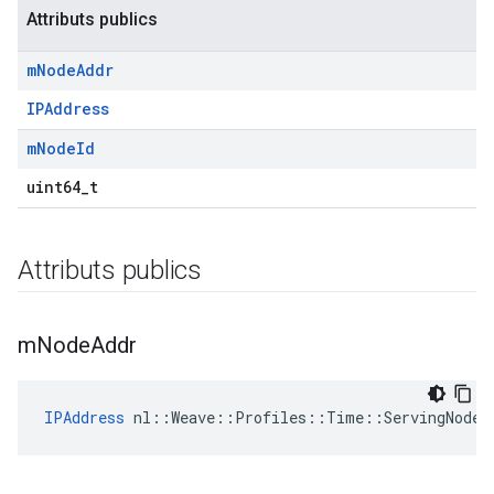
Attributs publics
m
Node
Addr
IPAddress
m
Node
Id
uint64_t
Attributs publics
m
Node
Addr
IPAddress
nl
::
Weave
::
Profiles
::
Time
::
ServingNode
: