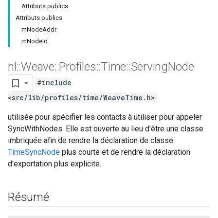
Attributs publics
Attributs publics
mNodeAddr
mNodeId
nl
::
Weave
::
Profiles
::
Time
::
Serving
Node
#include
<src/lib/profiles/time/WeaveTime.h>
utilisée pour spécifier les contacts à utiliser pour appeler
SyncWithNodes. Elle est ouverte au lieu d'être une classe
imbriquée afin de rendre la déclaration de classe
TimeSyncNode
plus courte et de rendre la déclaration
d'exportation plus explicite.
Résumé