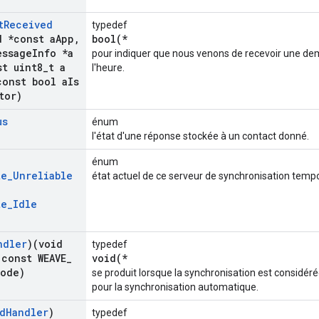
t
Received
typedef
d *const a
App
,
bool(*
essage
Info *a
pour indiquer que nous venons de recevoir une de
t uint8
_
t a
l'heure.
onst bool a
Is
tor)
us
énum
l'état d'une réponse stockée à un contact donné.
énum
te
_
Unreliable
état actuel de ce serveur de synchronisation tempo
te
_
Idle
ndler
)(void
typedef
const WEAVE
_
void(*
ode)
se produit lorsque la synchronisation est consid
pour la synchronisation automatique.
d
Handler
)
typedef