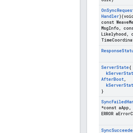
On
Sync
Reques
Handler
)(voi
const Weave
M
Msg
Info
,
cons
Likelyhood
,
c
Time
Coordina
Response
Stat
Server
State
{
k
Server
Sta
After
Boot
,
k
Server
Sta
}
Sync
Failed
Ha
*const a
App
,
ERROR a
Error
C
Sync
Succeede