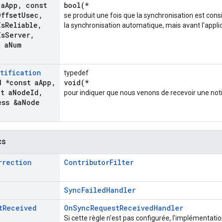
 a
App
,
const
bool(*
Offset
Usec
,
se produit une fois que la synchronisation est co
Is
Reliable
,
la synchronisation automatique, mais avant l'applic
Is
Server
,
t a
Num
tification
typedef
d *const a
App
,
void(*
_
t a
Node
Id
,
pour indiquer que nous venons de recevoir une not
ess &a
Node
cs
rrection
ContributorFilter
SyncFailedHandler
t
Received
OnSyncRequestReceivedHandler
Si cette règle n'est pas configurée, l'implémentati