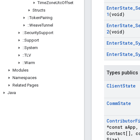
Time
Zone
Utc
Offset
Enter
State
_
S
Structs
1
(void)
::
Token
Pairing
Enter
State
_
S
::
Weave
Tunnel
2
(void)
::
Security
Support
::
Support
Enter
State
_
S
::
System
Enter
State
_
S
::
TLV
::
Warm
Modules
Types publics
Namespaces
Related Pages
Client
State
Java
Comm
State
Contributor
F
*const a
App
,
Contact[]
,
co
Size)