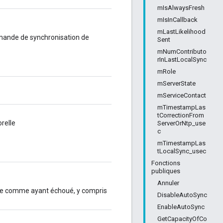
mIsAlwaysFresh
mIsInCallback
mLastLikelihood
mande de synchronisation de
Sent
mNumContributo
rInLastLocalSync
mRole
mServerState
mServiceContact
mTimestampLas
tCorrectionFrom
relle
ServerOrNtp_use
c
mTimestampLas
tLocalSync_usec
Fonctions
publiques
Annuler
érée comme ayant échoué, y compris
DisableAutoSync
EnableAutoSync
GetCapacityOfCo