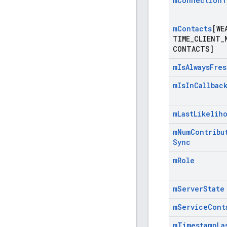
m
Connection
T
m
Contacts
[WE
TIME
_
CLIENT
_
CONTACTS]
m
Is
Always
Fres
m
Is
In
Callbac
m
Last
Likelih
m
Num
Contribu
Sync
m
Role
m
Server
State
m
Service
Cont
m
Timestamp
La