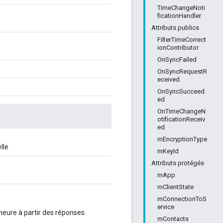
TimeChangeNoti
ficationHandler
Attributs publics
FilterTimeCorrect
ionContributor
OnSyncFailed
OnSyncRequestR
eceived
OnSyncSucceed
ed
OnTimeChangeN
otificationReceiv
ed
mEncryptionType
lle
mKeyId
Attributs protégés
mApp
mClientState
mConnectionToS
ervice
'heure à partir des réponses.
mContacts