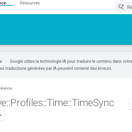
nce
Resources
Google utilise la technologie IA pour traduire le contenu dans votr
es traductions générées par IA peuvent contenir des erreurs.
férence
ve
::
Profiles
::
Time
::
Time
Sync