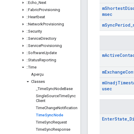
::
Echo
_
Next
m
Shortest
Dis
::
Fabric
Provisioning
msec
::
Heartbeat
::
Network
Provisioning
m
Sync
Period
_
::
Security
::
Service
Directory
::
Service
Provisioning
::
Software
Update
m
Active
Conta
::
Status
Reporting
::
Time
m
Exchange
Con
Aperçu
Classes
m
Unadj
Timest
usec
_
Time
Sync
Node
Base
Single
Source
Time
Sync
Client
Time
Change
Notification
Time
Sync
Node
Enter
State
_
D
Time
Sync
Request
Time
Sync
Response