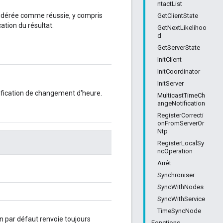
ntactList
nsidérée comme réussie, y compris
GetClientState
ation du résultat.
GetNextLikelihoo
d
GetServerState
InitClient
InitCoordinator
InitServer
ification de changement d'heure.
MulticastTimeCh
angeNotification
RegisterCorrecti
onFromServerOr
Ntp
RegisterLocalSy
ncOperation
Arrêt
Synchroniser
SyncWithNodes
SyncWithService
TimeSyncNode
on par défaut renvoie toujours
Fonctions