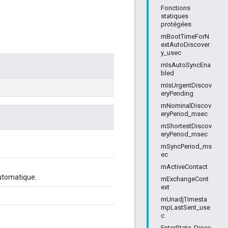
Fonctions
statiques
protégées
mBootTimeForN
extAutoDiscover
y_usec
mIsAutoSyncEna
bled
mIsUrgentDiscov
eryPending
mNominalDiscov
eryPeriod_msec
mShortestDiscov
eryPeriod_msec
mSyncPeriod_ms
ec
mActiveContact
automatique.
mExchangeCont
ext
mUnadjTimesta
mpLastSent_use
c
EnterState_Disco