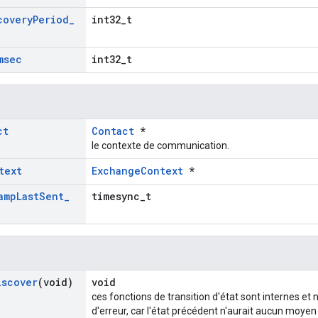
covery
Period
_
int32_t
msec
int32_t
ct
Contact
*
le contexte de communication.
text
ExchangeContext
*
amp
Last
Sent
_
timesync_t
iscover
(void)
void
ces fonctions de transition d'état sont internes e
d'erreur, car l'état précédent n'aurait aucun moyen 