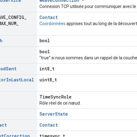
o
Service
WeaveConnection
*
Connexion TCP utilisée pour communiquer avec le 
AVE
_
CONFIG
_
Contact
MAX
_
NUM
_
Coordonnées
apprises tout au long de la découvert
h
bool
k
bool
"true" si nous sommes dans un rappel de la couch
ood
Sent
int8_t
tor
In
Last
Local
uint8_t
TimeSyncRole
Rôle réel de ce nœud.
ServerState
act
Contact
st
Correction
timesync_t