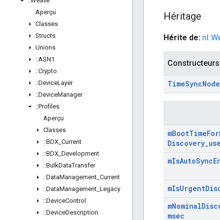
::
Weave
Aperçu
Héritage
Classes
Structs
Hérite de:
nl::
Unions
::
ASN1
Constructeurs
::
Crypto
::
Device
Layer
Time
Sync
Node
::
Device
Manager
::
Profiles
Aperçu
Classes
m
Boot
Time
For
::
BDX
_
Current
Discovery
_
us
::
BDX
_
Development
m
Is
Auto
Sync
E
::
Bulk
Data
Transfer
::
Data
Management
_
Current
m
Is
Urgent
Dis
::
Data
Management
_
Legacy
::
Device
Control
m
Nominal
Disc
::
Device
Description
msec