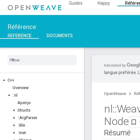
Guides
Happy
Référe
Référence
REFERENCE
DOCUMENTS
langue préférée. L
C++
Overview
OpenWeave
Ré
::
nl
Aperçu
nl
::
Wea
Structs
Node
::
Arg
Parser
::
Ble
Résumé
::
Inet