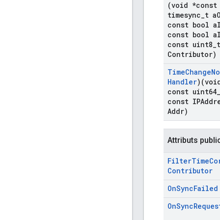
(void *const
timesync
_
t a
const bool a
const bool a
const uint8
_
Contributor)
Time
Change
No
Handler
)(voi
const uint64
const IPAddr
Addr)
Attributs publi
Filter
Time
Co
Contributor
On
Sync
Failed
On
Sync
Reques