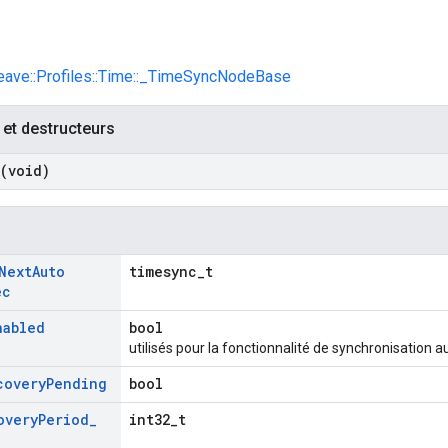
Weave::Profiles::Time::_TimeSyncNodeBase
 et destructeurs
(void)
Next
Auto
timesync_t
ec
nabled
bool
utilisés pour la fonctionnalité de synchronisation 
covery
Pending
bool
overy
Period
_
int32_t