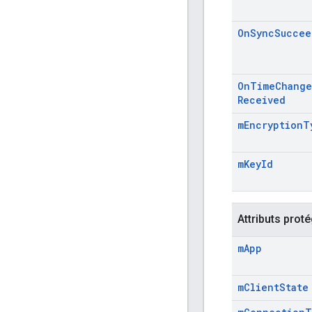
On
Sync
Succee
On
Time
Change
Received
m
Encryption
T
m
Key
Id
Attributs prot
m
App
m
Client
State