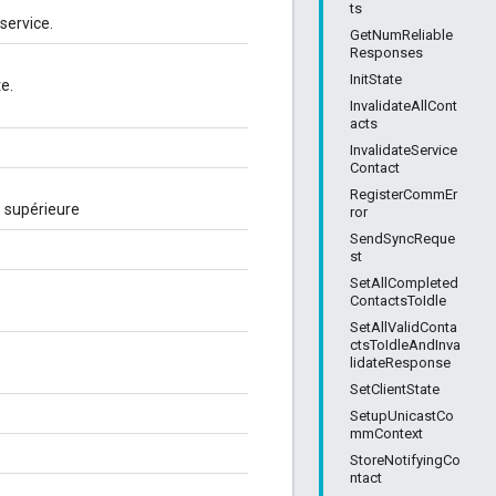
ts
service.
GetNumReliable
Responses
InitState
e.
InvalidateAllCont
acts
InvalidateService
Contact
RegisterCommEr
e supérieure
ror
SendSyncReque
st
SetAllCompleted
ContactsToIdle
SetAllValidConta
ctsToIdleAndInva
lidateResponse
SetClientState
SetupUnicastCo
mmContext
StoreNotifyingCo
ntact