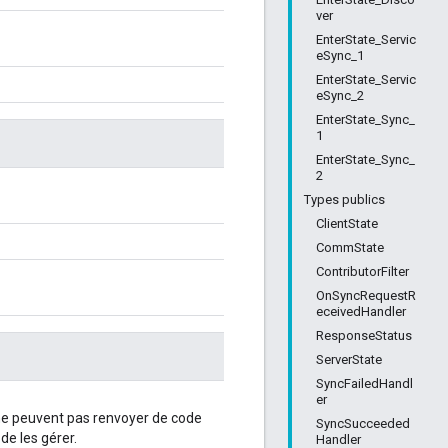
ver
EnterState_Servic
eSync_1
EnterState_Servic
eSync_2
EnterState_Sync_
1
EnterState_Sync_
2
Types publics
ClientState
CommState
ContributorFilter
OnSyncRequestR
eceivedHandler
ResponseStatus
ServerState
SyncFailedHandl
er
t ne peuvent pas renvoyer de code
SyncSucceeded
de les gérer.
Handler