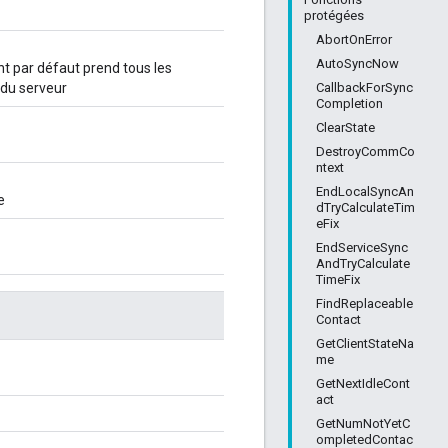
protégées
AbortOnError
AutoSyncNow
nt par défaut prend tous les
CallbackForSync
s du serveur
Completion
ClearState
DestroyCommCo
ntext
EndLocalSyncAn
e
dTryCalculateTim
eFix
EndServiceSync
AndTryCalculate
TimeFix
FindReplaceable
Contact
GetClientStateNa
me
GetNextIdleCont
act
GetNumNotYetC
ompletedContac