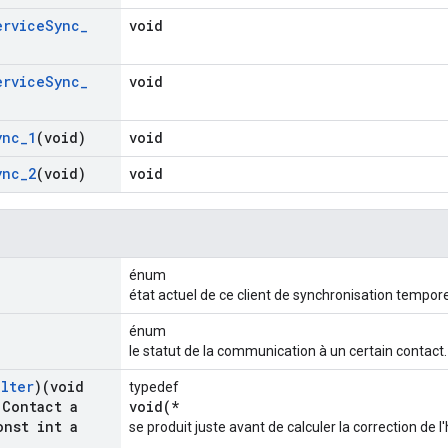
ervice
Sync
_
void
ervice
Sync
_
void
ync
_
1
(void)
void
ync
_
2
(void)
void
énum
état actuel de ce client de synchronisation tempore
énum
le statut de la communication à un certain contact.
ilter
)(void
typedef
Contact a
void(*
nst int a
se produit juste avant de calculer la correction de l