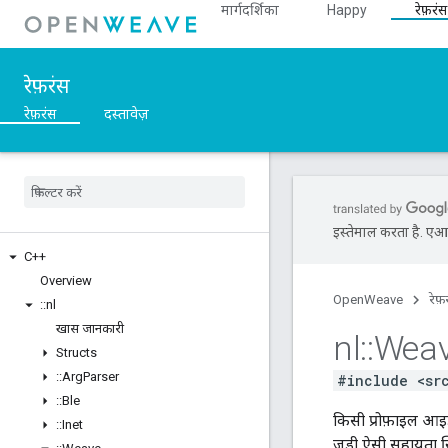
मार्गदर्शिका
Happy
रेफ़रंस
रेफ़रंस
रेफ़रंस
दस्तावेज़
इस्तेमाल करता है. एआई 
C++
Overview
OpenWeave
रेफ़
::
nl
खास जानकारी
nl
::
Wea
Structs
::
Arg
Parser
#include <sr
::
Ble
किसी प्रोफ़ाइल आइडे
::
Inet
जुड़ी ऐसी सहायता स्ट