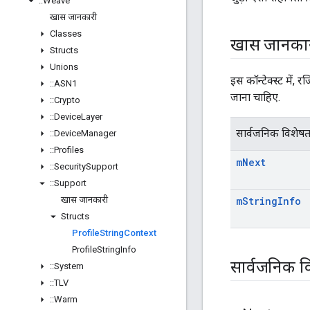
::
Weave
खास जानकारी
Classes
खास जानका
Structs
Unions
इस कॉन्टेक्स्ट में
::
ASN1
जाना चाहिए.
::
Crypto
::
Device
Layer
सार्वजनिक विशेषत
::
Device
Manager
::
Profiles
m
Next
::
Security
Support
::
Support
खास जानकारी
m
String
Info
Structs
Profile
String
Context
Profile
String
Info
सार्वजनिक व
::
System
::
TLV
::
Warm