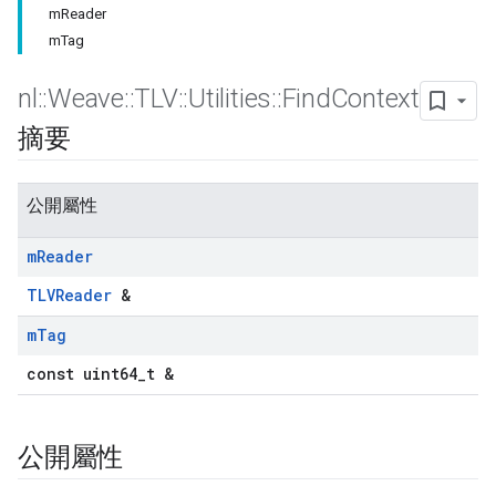
mReader
mTag
nl
::
Weave
::
TLV
::
Utilities
::
Find
Context
摘要
公開屬性
m
Reader
TLVReader
&
m
Tag
const uint64_t &
公開屬性