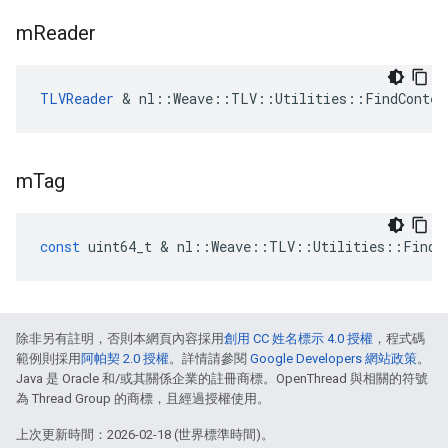
m
Reader
TLVReader
 & nl::Weave::TLV::Utilities::FindContex
m
Tag
const
uint64_t
&
nl
::
Weave
::
TLV
::
Utilities
::
FindC
除非另有註明，否則本網頁內容採用
創用 CC 姓名標示 4.0 授權
，程式碼
範例則採用
阿帕契 2.0 授權
。詳情請參閱
Google Developers 網站政策
。
Java 是 Oracle 和/或其關係企業的註冊商標。OpenThread 與相關的符號
為 Thread Group 的商標，且經過授權使用。
上次更新時間：2026-02-18 (世界標準時間)。