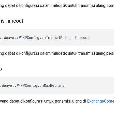
g dapat dikonfigurasi dalam milidetik untuk transmisi ulang se
ns
Timeout
::Weave::WRMPConfig::mInitialRetransTimeout
g dapat dikonfigurasi dalam milidetik untuk transmisi ulang pesa
s
:Weave::WRMPConfig::mMaxRetrans
ang dapat dikonfigurasi untuk transmisi ulang di
ExchangeConte