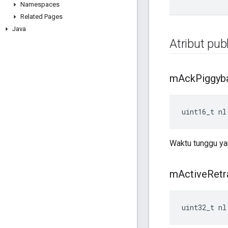
Namespaces
Related Pages
Java
Atribut publ
m
Ack
Piggyb
uint16_t nl
Waktu tunggu yan
m
Active
Retr
uint32_t nl