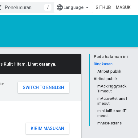
/
GITHUB
MASUK
Pada halaman ini
 Kulit Hitam.
Lihat caranya
.
Ringkasan
Atribut publik
Atribut publik
ke
mAckPiggyback
Timeout
mActiveRetransT
imeout
mInitialRetransTi
meout
mMaxRetrans
KIRIM MASUKAN