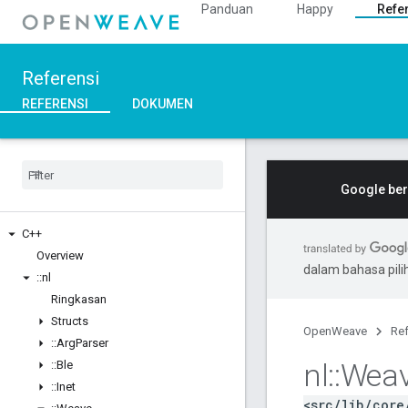
Panduan
Happy
Refe
Referensi
REFERENSI
DOKUMEN
Google ber
C++
Overview
dalam bahasa pil
::
nl
Ringkasan
Structs
OpenWeave
Ref
::
Arg
Parser
nl
::
Wea
::
Ble
::
Inet
<src/lib/core