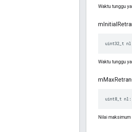
Waktu tunggu yan
m
Initial
Retra
uint32_t nl
Waktu tunggu yan
m
Max
Retran
uint8_t nl:
Nilai maksimum y