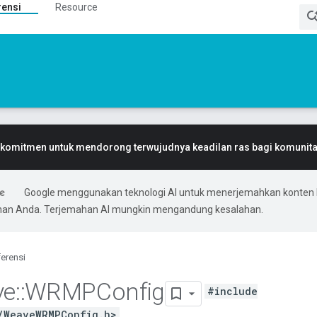
rensi
Resource
komitmen untuk mendorong terwujudnya keadilan ras bagi komunitas
Google menggunakan teknologi AI untuk menerjemahkan konten 
ihan Anda. Terjemahan AI mungkin mengandung kesalahan.
erensi
ve
::
WRMPConfig
#include
/WeaveWRMPConfig.h>