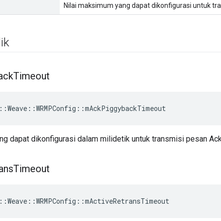
Nilai maksimum yang dapat dikonfigurasi untuk tra
ik
ack
Timeout
::Weave::WRMPConfig::mAckPiggybackTimeout
g dapat dikonfigurasi dalam milidetik untuk transmisi pesan Ack
ans
Timeout
::Weave::WRMPConfig::mActiveRetransTimeout