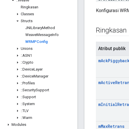
::
Weave
Ringkasan
Konfigurasi WR
Classes
Structs
JNILibrary
Method
Ringkasan
Weave
Message
Info
WRMPConfig
Atribut publik
Unions
::
ASN1
m
Ack
Piggybac
::
Crypto
::
Device
Layer
::
Device
Manager
m
Active
Retra
::
Profiles
::
Security
Support
::
Support
::
System
m
Initial
Retr
::
TLV
::
Warm
Modules
m
Max
Retrans