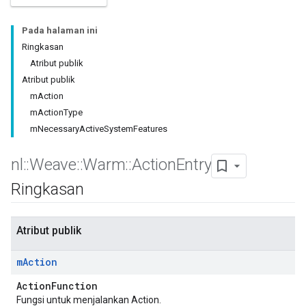
Pada halaman ini
Ringkasan
Atribut publik
Atribut publik
mAction
mActionType
mNecessaryActiveSystemFeatures
nl
::
Weave
::
Warm
::
Action
Entry
Ringkasan
Atribut publik
m
Action
ActionFunction
Fungsi untuk menjalankan Action.