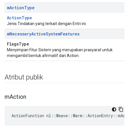
m
Action
Type
ActionType
Jenis Tindakan yang terkait dengan Entri ini.
m
Necessary
Active
System
Features
FlagsType
Menyimpan Fitur Sistem yang merupakan prasyarat untuk
mengambil bentuk afirmatif dari Action.
Atribut publik
m
Action
ActionFunction nl::Weave::Warm::ActionEntry::mAct