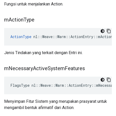
Fungsi untuk menjalankan Action.
m
Action
Type
ActionType
 nl::Weave::Warm::ActionEntry::mActionT
Jenis Tindakan yang terkait dengan Entri ini.
m
Necessary
Active
System
Features
FlagsType nl::Weave::Warm::ActionEntry::mNecessar
Menyimpan Fitur Sistem yang merupakan prasyarat untuk
mengambil bentuk afirmatif dari Action.