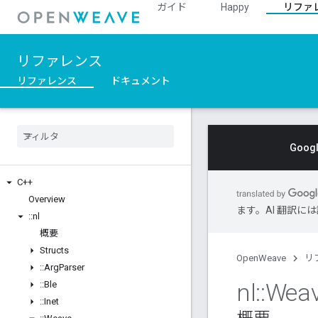
ガイド
Happy
リファ
リファレンス
リファレンス
ドキュメント
Goo
C++
Overview
ます。AI 翻訳
::
nl
概要
Structs
OpenWeave
リ
::
Arg
Parser
nl
::
Wea
::
Ble
::
Inet