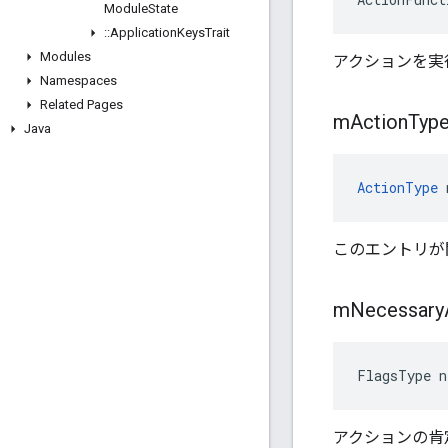
Module
State
::
Application
Keys
Trait
Modules
アクションを実
Namespaces
Related Pages
m
Action
Typ
Java
ActionType
 
このエントリが
m
Necessary
FlagsType n
アクションの肯