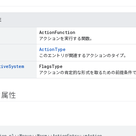
性
ActionFunction
アクションを実行する関数。
ActionType
このエントリが関連するアクションのタイプ。
tive
System
FlagsType
アクションの肯定的な形式を取るための前提条件
ク属性
ion nl::Weave::Warm::ActionEntry::mAction