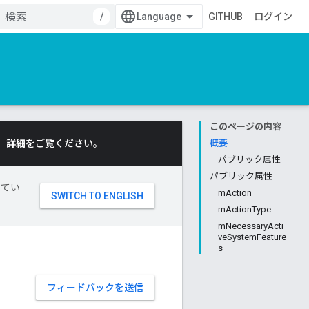
/
GITHUB
ログイン
このページの内容
。
詳細
をご覧ください。
概要
パブリック属性
パブリック属性
してい
mAction
mActionType
mNecessaryActi
veSystemFeature
s
フィードバックを送信