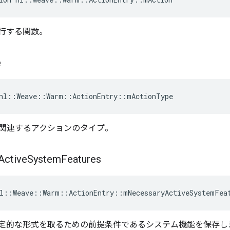
行する関数。
e
nl::Weave::Warm::ActionEntry::mActionType
関連するアクションのタイプ。
Active
System
Features
l::Weave::Warm::ActionEntry::mNecessaryActiveSystemFea
定的な形式を取るための前提条件であるシステム機能を保存し