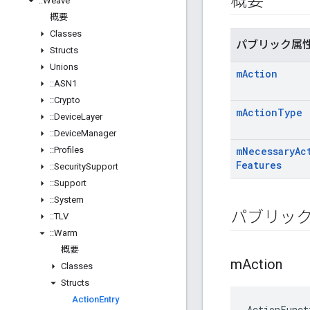
概要
::
Weave
概要
Classes
パブリック属
Structs
Unions
m
Action
::
ASN1
::
Crypto
m
Action
Type
::
Device
Layer
::
Device
Manager
::
Profiles
m
Necessary
Ac
Features
::
Security
Support
::
Support
::
System
パブリッ
::
TLV
::
Warm
概要
m
Action
Classes
Structs
Action
Entry
ActionFunct